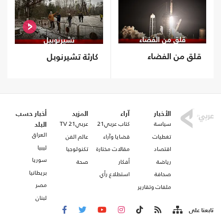
قلق من الفضاء
كارثة تشيرنوبل
الأخبار
آراء
المزيد
أخبار حسب
سياسة
كتاب عربي21
عربي21 TV
البلد
العراق
تغطيات
قضايا وآراء
عالم الفن
ليبيا
اقتصاد
مقالات مختارة
تكنولوجيا
سوريا
رياضة
أفكار
صحة
بريطانيا
صحافة
استطلاع رأي
مصر
ملفات وتقارير
لبنان
تابعنا على