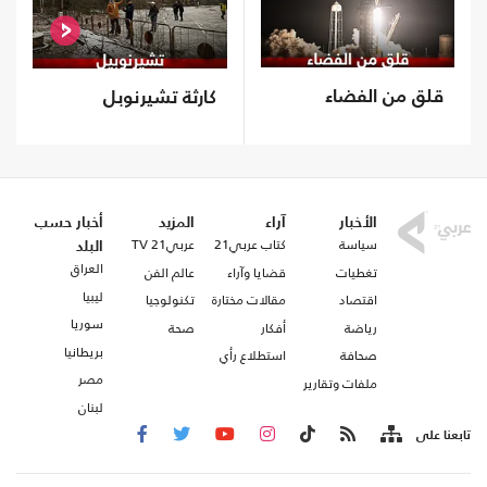
قلق من الفضاء
كارثة تشيرنوبل
الأخبار
آراء
المزيد
أخبار حسب
سياسة
كتاب عربي21
عربي21 TV
البلد
العراق
تغطيات
قضايا وآراء
عالم الفن
ليبيا
اقتصاد
مقالات مختارة
تكنولوجيا
سوريا
رياضة
أفكار
صحة
بريطانيا
صحافة
استطلاع رأي
مصر
ملفات وتقارير
لبنان
تابعنا على