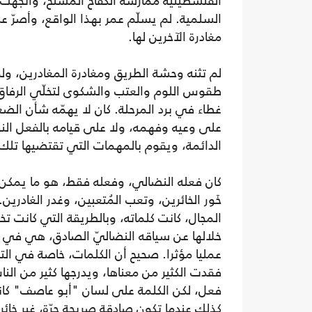
الفلسطينية ممارسة الكفاح المسلح، واتجهت 
السلمية. لم يسلّم عمر بهذا الواقع، وأصرّ ع
مغادرة الآخرين لها.
لم تثنه وحشة الطريق ومغادرة المغادرين، ول
طقوس اللوم والعتب والشكوى لتخلّي الرفاق 
غطاء في برد المرحلة. كان لا يهمّه شأن الض
على وعيه وفهمه، ولا على قيامه بالفعل النض
الدائمة، ويقوم بالمهمات التي تقتضيها تلك ا
كان فعله النضالي، وفعله فقط، هو ما يمكن أ
خَور الخائرين، وتعب المُتعبين، وغدر الغادري
المجال، كانت كلماته، وبالطريقة التي كانت تخر
خلالها عن سياقه النضاليّ الصادق، هي في حد
عمليا مؤثرا. صحيح أن الكلمات، خاصة في التج
فقدت الكثير من معناها، ويدرجها كثير من النا
فعل، لكن الكلمة على لسان "أبو عاصف" كا
كذلك عندما تكون صادقة صريحة حرّة، غير خائرة