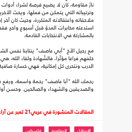
نارُ مقاومة، كان لا يضيع فرصة لشراء أدوات ا
وترتيباته التي يتمكن من فعلها، ويحث الآخر
ملاحقاته واعتقالاته المتكررة، وحيث كان آخ
استدعته مخابرات العدوّ قبل أسبوع واحدٍ فقط
بالمشاركة في الانتخابات القادمة.
مع رحيل الأخ "أبي عاصف" ينتابنا نفس الشعور 
خلفهم فراغا مؤثّرا، فالشّهادة ولقاء الله، ه
الدرب ونتحرى كل إمكانية، فهي خسارة صافية؛
رحمك الله "أبا عاصف" رحمة واسعة، ورفع در
والصديقين والشهداء والصالحين. وحسن أولئ
المقالات المنشورة في عربي21 تعبر عن آراء أصحابها ولا تعبر عن رأي أو موقف الصحيفة.
الاحتلال
المقاومة
قلسطين