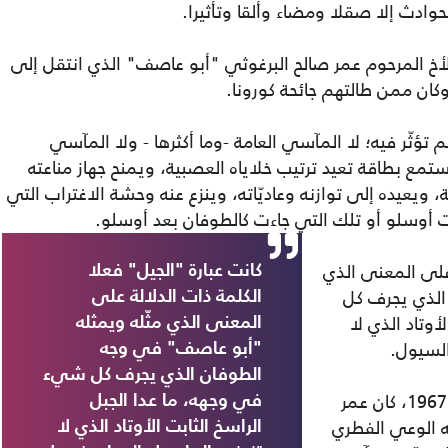
حوادث إلا صقلا ومضاء وألقا وتأثيرا.
لأخ المرحوم عمر صالح البرغوثي "أبو عاصف" الذي انتقل إلى
 تؤثّر فيه؛ لا المآسي العامة -وما أكثرها - ولا المآسي
ستمع بطاقة تعيد ترتيب خلاياه العصبية، ويمنح جهاز مناعته
نة، ويعيده إلى توازنه وعاديّاته، وينزع عنه وحشة الاغتراب التي
قت أوسلو أو تلك التي جاءت كالطوفان بعد أوسلو.
 على المعنى الذي
كانت عبارة "الجيل" فعلا
الذي يجرف كل
الكلمة ذات الدلالة على
وتاد الذي لا
المعنى الذي مثّله ويمثله
السيول.
"أبو عاصف" في وجه
الطوفان الذي يجرف كل شيء
عندما وقع احتلال الجزء الثاني لفلسطين عام 1967، كان عمر
في وجهه، ما عدا الجبل
ه الوعي الفطري
الراسخ الثابت الأوتاد الذي لا