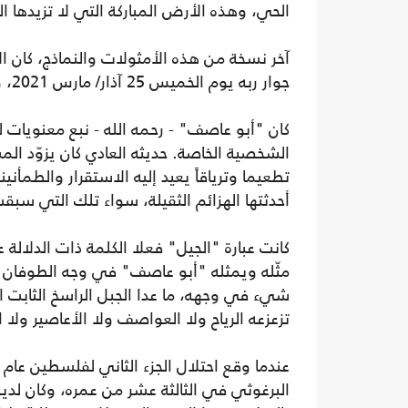
الحي، وهذه الأرض المباركة التي لا تزيدها ال
آخر نسخة من هذه الأمثولات والنماذج، كان ا
جوار ربه يوم الخميس 25 آذار/ مارس 2021، وكان ممن طالتهم جائحة كورونا.
كان "أبو عاصف" - رحمه الله - نبع معنويات لم
الشخصية الخاصة. حديثه العادي كان يزوّد الم
تطعيما وترياقاً يعيد إليه الاستقرار والطمأني
أحدثتها الهزائم الثقيلة، سواء تلك التي سب
كانت عبارة "الجيل" فعلا الكلمة ذات الدلالة
مثّله ويمثله "أبو عاصف" في وجه الطوفان 
شيء في وجهه، ما عدا الجبل الراسخ الثابت الأ
تزعزعه الرياح ولا العواصف ولا الأعاصير ولا 
البرغوثي في الثالثة عشر من عمره، وكان لدي