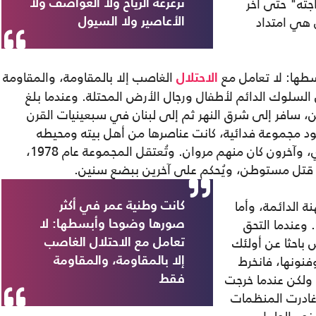
جته" حتى آخر
تزعزعه الرياح ولا العواصف ولا
ي هي امتداد
الأعاصير ولا السيول
طها: لا تعامل مع
الغاصب إلا بالمقاومة، والمقاومة
الاحتلال
 السلوك الدائم لأطفال ورجال الأرض المحتلة. وعندما بلغ
يين، سافر إلى شرق النهر ثم إلى لبنان في سبعينيات القرن
يقود مجموعة فدائية، كانت عناصرها من أهل بيته ومحيطه
الأقرب: شقيقه الأصغر نائل، وابن عمه فخري، وآخرون كان منهم مروان. وتُعتقل المجموعة عام 1978،
ة قتل مستوطن، ويُحكم على آخرين ببضع سنين.
ة الدائمة، وأما
كانت وطنية عمر في أكثر
وعندما التحق
صورها وضوحا وأبسطها: لا
باحثا عن أولئك
تعامل مع الاحتلال الغاصب
فنونها، فانخرط
إلا بالمقاومة، والمقاومة
 ولكن عندما خرجت
فقط
الفلسطينية من بيروت عام 1982، وغادرت المنظمات