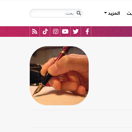
يت
المزيد