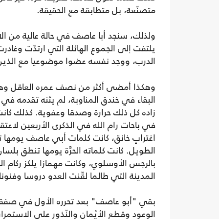
متصنّعة، بل متطابقة مع الحقيقة.
ولذلك، سنجد أبا عاصف في حالة عالية من الا
يلتفت إلى الجموع الهائلة التي ارتدّت وغادر
الدرب، ووجد نفسه عضوا موضوعيا مع الذي
وهكذا أمضى أكثر من نصف عمره العاقل وهو
البقاء في خندق المناوبة، لم يثنه تقدمه في 
زاده كل ذلك حرارة وصدقا وعفوية. كذلك كانت 
في باحات رام الله في الذكرى الأربعين لاعتق
اغترابٍ خانق، كانت كلمات أبي عاصف يومها تع
الطويل. كانت كلماته الحرَّة يومها تنطق بل
بالرجس الأوسلوي، وكانت مهمازا يلكز ركام ال
المدينة التي طالما لقّنت العدو دروسا وفنون
الوعود وقطع الأيْمان والنّذور على الاستمرار