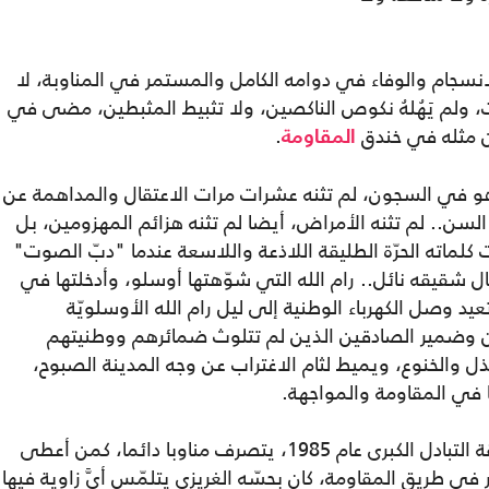
نسجام والوفاء في دوامه الكامل والمستمر في المناوبة، لا
ت، ولم يَهُلهُ نكوص الناكصين، ولا تثبيط المثبطين، مضى في
ن مثله في خندق
.
المقاومة
 في السجون، لم تثنه عشرات مرات الاعتقال والمداهمة عن
السن.. لم تثنه الأمراض، أيضا لم تثنه هزائم المهزومين، بل
كلماته الحرّة الطليقة اللاذعة واللاسعة عندما "دبّ الصوت"
ال شقيقه نائل.. رام الله التي شوّهتها أوسلو، وأدخلتها في
يد وصل الكهرباء الوطنية إلى ليل رام الله الأوسلويّة
سان وضمير الصادقين الذين لم تتلوث ضمائرهم ووطنيتهم
ذل والخنوع، ويميط لثام الاغتراب عن وجه المدينة الصبوح،
ا في المقاومة والمواجهة.
بقي "أبو عاصف" بعد تحرره الأول في صفقة التبادل الكبرى عام 1985، يتصرف مناوبا دائما، كمن أعطى
 في طريق المقاومة، كان بحسّه الغريزي يتلمّس أيَّ زاوية فيها