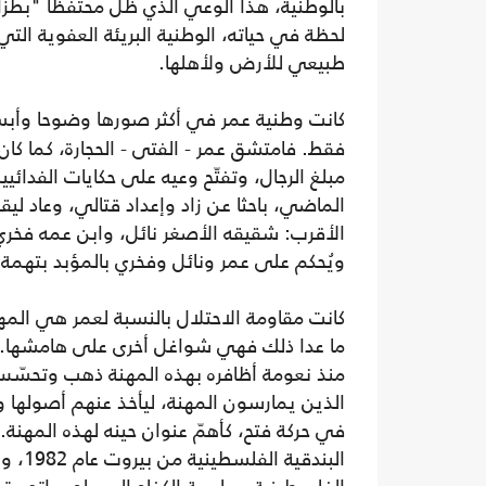
بالوطنية، هذا الوعي الذي ظل محتفظا "بطزا
لحظة في حياته، الوطنية البريئة العفوية الت
طبيعي للأرض ولأهلها.
كانت وطنية عمر في أكثر صورها وضوحا وأبس
فقط. فامتشق عمر - الفتى - الحجارة، كما كان
مبلغ الرجال، وتفتّح وعيه على حكايات الفدائ
الماضي، باحثا عن زاد وإعداد قتالي، وعاد ل
ويُحكم على عمر ونائل وفخري بالمؤبد بتهم
كانت مقاومة الاحتلال بالنسبة لعمر هي المهن
ما عدا ذلك فهي شواغل أخرى على هامشها.. 
منذ نعومة أظافره بهذه المهنة ذهب وتحسّس 
الذين يمارسون المهنة، ليأخذ عنهم أصولها و
في حركة فتح، كأهمّ عنوان حينه لهذه المهنة.
البندقية 