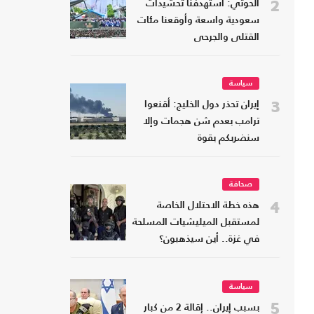
2
الحوثي: استهدفنا تحشيدات
سعودية واسعة وأوقعنا مئات
القتلى والجرحى
سياسة
3
إيران تحذر دول الخليج: أقنعوا
ترامب بعدم شن هجمات وإلا
سنضربكم بقوة
صحافة
4
هذه خطة الاحتلال الخاصة
لمستقبل الميليشيات المسلحة
في غزة.. أين سيذهبون؟
سياسة
5
بسبب إيران.. إقالة 2 من كبار