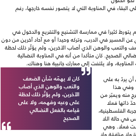
نحو الحلول
لى البقاء في المناوبة التي لا يتصور نفسه خارجها، رغم
م يتورط كثيرا في ممارسة التشنيع والتقريع والدخول في
عن المسير في الدرب، وتركه وحيدا أو مع آحاد آخرين من دون
عف والتعب والوهن الذي أصاب الآخرين، ولم يؤثّر ذلك لحظة
الي الصحيح. كان متأكدا من أنه في المناوبة النضالية
لمناوبة، ولا يلتفت إلى معارك جانبية هنا وهناك.
ن يردّ به على
كان لا يهمّه شأن الضعف
ن. وفي هذا
والتعب والوهن الذي أصاب
ج منه ويعبّر من
الآخرين، ولم يؤثّر ذلك لحظة
ّ ذاتها فعلا
على وعيه وفهمه، ولا على
ربة الفلسطينية،
قيامه بالفعل النضالي
س في حالة اللا
الصحيح
نت فعلا. وهي
 ولا منافقة ولا