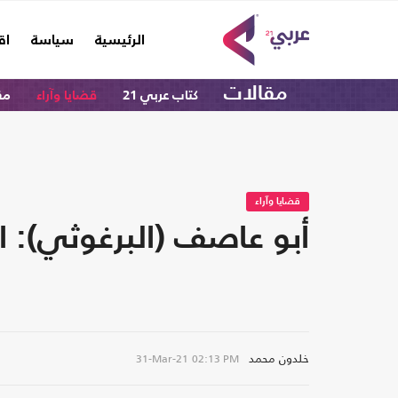
(current)
الرئيسية
سياسة
اق
مقالات
كتاب عربي 21
قضايا وآراء
مق
قضايا وآراء
أبو عاصف (البرغوثي): ا
خلدون محمد
31-Mar-21
02:13 PM