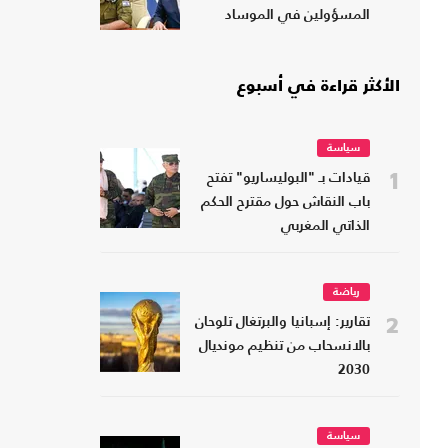
المسؤولين في الموساد
الأكثر قراءة في أسبوع
سياسة
1
قيادات بـ "البوليساريو" تفتح
باب النقاش حول مقترح الحكم
الذاتي المغربي
رياضة
2
تقارير: إسبانيا والبرتغال تلوحان
بالانسحاب من تنظيم مونديال
2030
سياسة