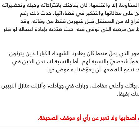
لمقاومة إلا واغتنمها، كان يفاجئك باقتراحاته وحيله وتحضيراته
ين على محاكاتها والتفكير في فضاءاتها. حدث ذلك رغم
ر إفراج له من المعتقل قبل شهرين فقط من وفاته، وقد
 من مرضه الذي توفي فيه، حيث هدّدته بإعادة اعتقاله لو فكر
الذي يحلّ عندما كان يغادرنا الشهداء الكبار الذين يتركون
ي فوزٌ شخصيّ بالنسبة لهم، أما بالنسبة لنا، نحن الذين في
 ندعو الله معها أن يعوّضنا به عوض خير.
جاتك وأعلى مقامك، وبارك في جهادك، وأنزلك منازل النبيين
ك رفيقا.