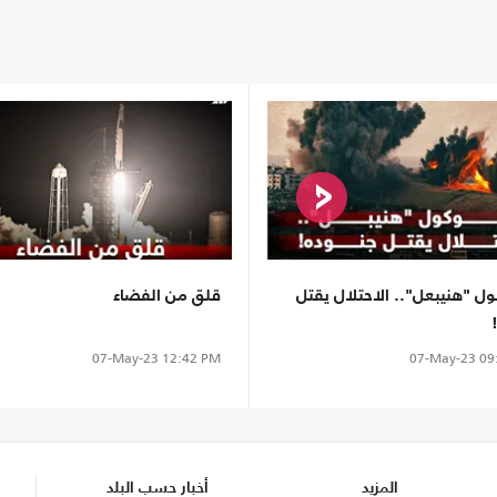
ول "هنيبعل".. الاحتلال يقتل
قلق من الفضاء
07-May-23
12:42 PM
07-May-23
09
المزيد
أخبار حسب البلد