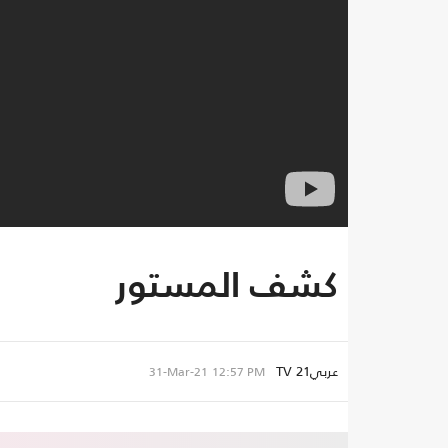
كشف المستور
عربي21 TV
31-Mar-21
12:57 PM