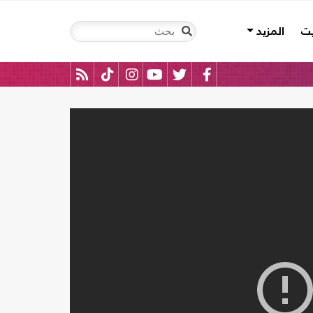
يت
المزيد