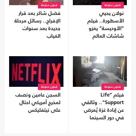
فنون منوعة
فنون منوعة
نولان يحيي
فضل شاكر بعد قرار
الأسطورة.. فيلم
الإفراج.. رسائل مرحلة
"الأوديسة" يغزو
جديدة بعد سنوات
شاشات العالم
الغياب
فنون منوعة
فنون منوعة
فيلم "Life
السجن عامين ونصف
Support".. وثائقي
لمخرج أمريكي احتال
عن إبادة غزة يُعرض
على نيتفليكس
في دور السينما
ببريطانيا