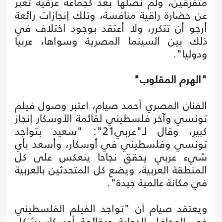
متفرقين، ولم نصلها بعد كجماعة عرقية تعبر
عن حضارة راقية منافسة، وتلك إنجازات رائعة
أرجو أن تتكرر، ولا أعتقد بوجود اختلاف في
ذلك بين السينما المصرية وسواها، عربيا
ودوليا".
"الهرم المقلوب"
الفنان المصري أحمد صيام، اعتبر وصول فيلم
تونسي وآخر فلسطيني لقائمة الأوسكار إنجاز
كبير، وقال لـ"عربي21": "سعيد بتواجد
تونسي وفلسطيني في أوسكار، وأسعد بأي
شيء عربي يحقق نجاحا ينعكس على كل
المنطقة العربية، ويضع كل المتحدثين بالعربية
في مكانة عالمية جيدة".
ويعتقد صيام أن "تواجد الفيلم الفلسطيني
في المحافل الدولية وبقائمة أوسكار بشكل