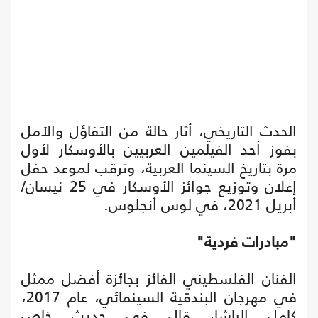
الحدث التاريخي، أثار حالة من التفاؤل والأمل
بفوز أحد الفيلمين العربيين بالأوسكار لأول
مرة بتاريخ السينما العربية، وترقب لموعد حفل
إعلان وتوزيع جوائز الأوسكار في 25 نيسان/
أبريل 2021، في لوس أنجلوس.
"مبادرات فردية"
الفنان الفلسطيني الفائز بجائزة أفضل ممثل
في مهرجان البندقية السينمائي، عام 2017،
كامل الباشا، قال في حديث خاص