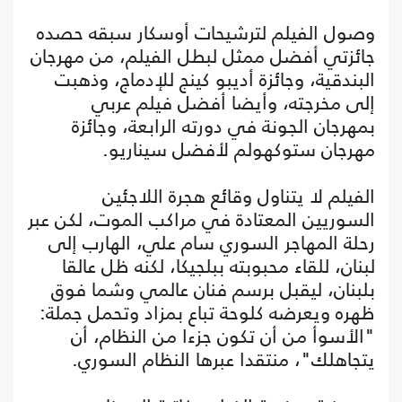
وصول الفيلم لترشيحات أوسكار سبقه حصده
جائزتي أفضل ممثل لبطل الفيلم، من مهرجان
البندقية، وجائزة أديبو كينج للإدماج، وذهبت
إلى مخرجته، وأيضا أفضل فيلم عربي
بمهرجان الجونة في دورته الرابعة، وجائزة
مهرجان ستوكهولم لأفضل سيناريو.
الفيلم لا يتناول وقائع هجرة اللاجئين
السوريين المعتادة في مراكب الموت، لكن عبر
رحلة المهاجر السوري سام علي، الهارب إلى
لبنان، للقاء محبوبته ببلجيكا، لكنه ظل عالقا
بلبنان، ليقبل برسم فنان عالمي وشما فوق
ظهره ويعرضه كلوحة تباع بمزاد وتحمل جملة:
"الأسوأ من أن تكون جزءا من النظام، أن
يتجاهلك"، منتقدا عبرها النظام السوري.