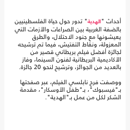
أحداث "
" تدور حول حياة الفلسطينيين
الهدية
بالضفة الغربية بين الصراعات والأزمات التي
يعيشونها مع جنود الاحتلال، والطرق
المعزولة، ونقاط التفتيش، فيما تم ترشيحه
لجائزة أفضل فيلم بريطاني قصير من
الأكاديمية البريطانية لفنون السينما، وفاز
بالعديد من الجوائز، وترشيح لنحو 20 جائزة.
ووصفت فرح نابلسي الفيلم، عبر صفحتها
بـ"فيسبوك"، بـ"طفل الأوسكار"، مقدمة
الشكر لكل من عمل بـ"الهدية".