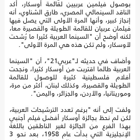
بوصول فيلمين عربيين لقائمة أوسكار، أكد
الناقد السينمائي المصري، طارق الشناوي، أنه
إنجاز كبير، وأنها المرة الأولى التي يصل فيها
فيلمان عربيان للقائمة الطويلة والقصيرة معا،
لكنه أوضح أن "السينما العربية كثيرا ما رُشحت
لأوسكار، ولم تكن هذه هي المرة الأولى".
وأضاف في حديثه لـ"عربي21"، أن "السينما
العربية طالما اقتربت من أوسكار كثيرا، ونجحت
أفلام فلسطينية كثيرة للوصول للقائمة
الطويلة والقصيرة، وكذلك لبنان، أكثر من مرة،
وموريتانيا، والأردن، والجزائر، واليمن".
ولفت إلى أنه "برغم تعدد الترشيحات العربية،
لكن لم نحظ بجائزة أوسكار أفضل فيلم أجنبي
بهذا الفرع من الجائزة لغير الناطقين باللغة
الإنجليزية التي بدأت عام 1958، بعد نحو 3