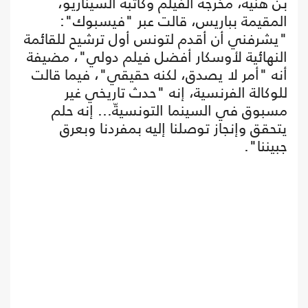
بن هنية، مخرجة الفيلم وكاتبة السيناريو،
المقيمة بباريس، قالت عبر "فيسبوك":
"يشرفني أن أقدم لتونس أول ترشيح للقائمة
النهائية لأوسكار أفضل فيلم دولي"، مضيفة
أنه "أمر لا يصدق، لكنه حقيقي"، فيما قالت
للوكالة الفرنسية، إنه "حدث تاريخي غير
مسبوق في السينما التونسيةّ... إنه حلم
يتحقق وإنجاز توصلنا إليه بمفردنا وبعرق
جبيننا".