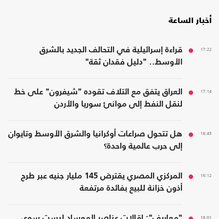
أخبار الساعة
17:22
قراءة إسرائيلية في التحالف الجديد بالشرق
الأوسط.. "دليل فقدان ثقة"
17:14
العراق يتفق مع ائتلاف تقوده "شيفرون" على خط
لنقل النفط إلى موانئ سوريا والأردن
16:45
هل تتحول صراعات أوكرانيا والشرق الأوسط وتايوان
إلى حرب عالمية واحدة؟
16:12
المركزي المصري يقترض 145 مليار جنيه عبر طرح
أذون خزانة للبيع بفائدة مرتفعة
16:01
"معاريف": إقالات عناصر الموساد ليست سوى