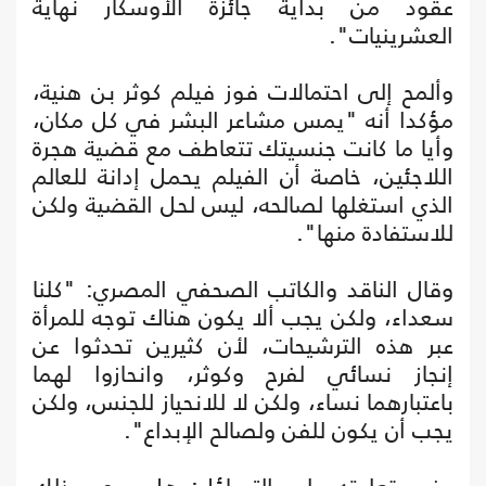
عقود من بداية جائزة الأوسكار نهاية
العشرينيات".
وألمح إلى احتمالات فوز فيلم كوثر بن هنية،
مؤكدا أنه "يمس مشاعر البشر في كل مكان،
وأيا ما كانت جنسيتك تتعاطف مع قضية هجرة
اللاجئين، خاصة أن الفيلم يحمل إدانة للعالم
الذي استغلها لصالحه، ليس لحل القضية ولكن
للاستفادة منها".
وقال الناقد والكاتب الصحفي المصري: "كلنا
سعداء، ولكن يجب ألا يكون هناك توجه للمرأة
عبر هذه الترشيحات، لأن كثيرين تحدثوا عن
إنجاز نسائي لفرح وكوثر، وانحازوا لهما
باعتبارهما نساء، ولكن لا للانحياز للجنس، ولكن
يجب أن يكون للفن ولصالح الإبداع".