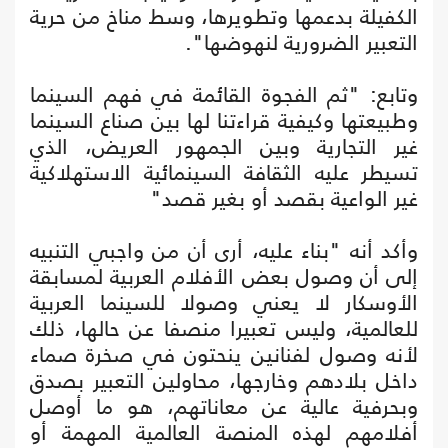
الكفيلة بدعمها وتطويرها، وسط مناخ من حرية
التعبير الضرورية لنهوضها".
وتابع: "ثم الفجوة القائمة في فهم السينما
وطبيعتها وكيفية قراءتنا لها بين صناع السينما
غير التجارية وبين الجمهور العريض، الذي
تسيطر عليه الثقافة السينمائية الاستهلاكية
غير الواعية بقصد أو بغير قصد"
وأكد أنه "بناء عليه، أرى أن من واجبي التنبيه
إلى أن وصول بعض الأفلام العربية لمسابقة
الأوسكار لا يعني وصولا للسينما العربية
للعالمية، وليس تعبيرا منصفا عن حالها، ذلك
لأنه وصول لفنانين ينحتون في صخرة صماء
داخل بلادهم وخارجها، محاولين التعبير بصدق
وبحرفية عالية عن معاناتهم، هو ما أوصل
أفلامهم لهذه المنصة العالمية المهمة أو