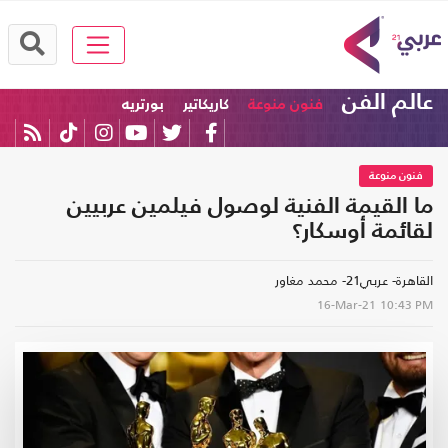
عالم الفن
فنون منوعة
كاريكاتير
بورتريه
فنون منوعة
ما القيمة الفنية لوصول فيلمين عربيين
لقائمة أوسكار؟
القاهرة- عربي21- محمد مغاور
16-Mar-21
10:43 PM