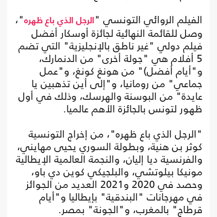
الفيلم الروائي التونسي "
"،
الرجل الذي باع ظهره
وصل للقائمة النهائية لجائزة أوسكار أفضل
فيلم دولي "غير ناطق بالإنجليزية" التي تضم
5 أفلام هي "جولة أخرى" من الدنمارك،
و"أيام أفضل)" من هونغ كونغ، و"عمل
جماعي" من رومانيا، و"إلى أين تذهبين يا
عايدة" من البوسنة والهرسك، وذلك في أول
ظهور لتونس بالجائزة الأهم عالميا.
"الرجل الذي باع ظهره"، من إخراج التونسية
كوثر بن هنية، وبطولة السوري يحيى مهايني،
والفرنسية ديا إليان، والنجمة العالمية الإيطالية
مونيكا بيلوتشي، والبلجيكي كوين دي باو،
وحصد في 2020 و2021 العديد من الجوائز
في مهرجانات "البندقية" بإيطاليا و"أيام
قرطاج" بالمغرب، و"الجونة" بمصر.