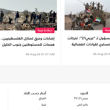
بية
سياسة عربية
مصدر مسؤول لـ "عربي21": تحركات
إصابات وحرق لمنازل الفلسطينيين..
سكري لقيادات انفصالية
هجمات للمستوطنين جنوب الخليل
للإمارات في محافظة نفطية
(شاهد)
06-Aug-26
0
06-Aug-26
01:07 AM
المزيد
أخبار حسب البلد
عربي21 TV
العراق
عالم الفن
ليبيا