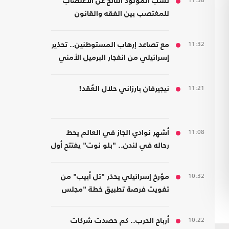
11:38
نسب المولود الناتج عن الاغتصاب
للمغتصب بين الفقه والقانون
11:32
مع تصاعد إرهاب المستوطنين.. تحذير
إسرائيلي من انفجار البرميل الأمني
في الضفة
11:21
نيجيرفان بارزاني حلال العُقد!
11:08
أشهر نوادي الجاز في العالم يحط
رحاله في لندن.. "بلو نوت" يفتتح أول
فرع بريطاني
10:32
مؤرخ إسرائيلي يحذر "تل أبيب" من
تفويت فرصة تطبيق خطة "مجلس
السلام" في غزة
10:22
أرباح الحرب.. كم حصدت شركات