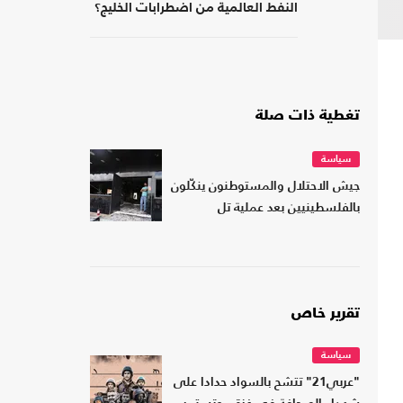
النفط العالمية من اضطرابات الخليج؟
تغطية ذات صلة
سياسة
جيش الاحتلال والمستوطنون ينكّلون
بالفلسطينيين بعد عملية تل
تقرير خاص
سياسة
"عربي21" تتشح بالسواد حدادا على