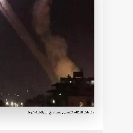
دفاعات النظام تتصدى لصواريخ إسرائيلية- تويتر