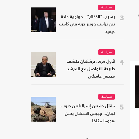
سياسة
3
بسبب "الذخائر".. مواجهة حادة
بين ترامب ووزير حربه في كامب
ديفيد
سياسة
4
لأول مرة.. بزشكيان يكشف
طبيعة التواصل مع المرشد
مجتبى خامنئي
سياسة
5
مقتل جنديين إسرائيليين جنوب
لبنان.. وجيش الاحتلال يشن
هجوما مكثفا