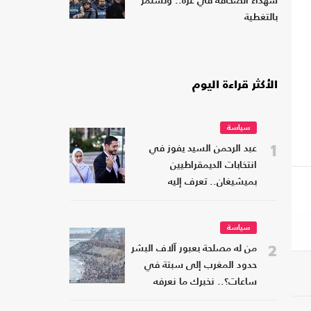
شهداء الصحافة في غزة.. وتستمر
بالتغطية
الأكثر قراءة اليوم
سياسة
1
عبد الرحمن السيد يفوز في
انتخابات الديمقراطيين
بميشيغان.. تعرف إليه
سياسة
2
من له مصلحة بعبور آلاف البشر
حدود المغرب إلى سبتة في
ساعات؟.. نخبرك ما نعرفه