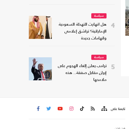
سياسة
4
هل انهارت التهدئة السعودية
الإماراتية؟ تراشق إعلامي
واتهامات جديدة
سياسة
5
ترامب يعلن إلغاء الهجوم على
إيران مقابل صفقة.. هذه
ملامحها
تابعنا على
من نحن