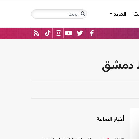
يت
المزيد
ط دمشق
أخبار الساعة