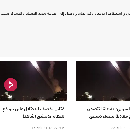
روخ استطاعوا تدميره وكم صاروخ وصل إلى هدفه وعدد الضحايا والخسائر بشكل
لسوري: دفاعاتنا تتصدى
قتلى بقصف للاحتلال على مواقع
 معادية بسماء دمشق
للنظام بدمشق (شاهد)
28-Feb-21
0
15-Feb-21
12:07 AM