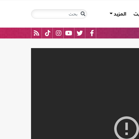
يت
المزيد