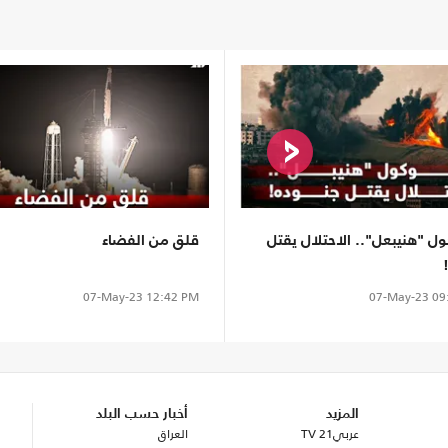
ول "هنيبعل".. الاحتلال يقتل
قلق من الفضاء
07-May-23
12:42 PM
07-May-23
09
المزيد
أخبار حسب البلد
عربي21 TV
العراق