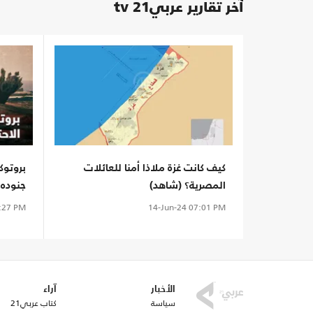
آخر تقارير عربي21 tv
كيف كانت غزة ملاذا أمنا للعائلات
بروتوك
المصرية؟ (شاهد)
جنوده!
:27 PM
14-Jun-24
07:01 PM
الأخبار
آراء
سياسة
كتاب عربي21