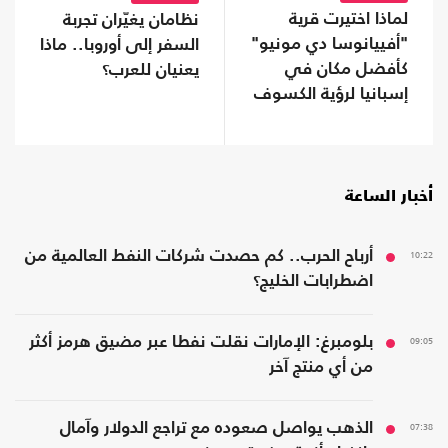
لماذا اختيرت قرية
نظامان يغيّران تجربة
"أفييانوسا دي مونيو"
السفر إلى أوروبا.. ماذا
كأفضل مكان في
يعنيان للعرب؟
إسبانيا لرؤية الكسوف
المقبل؟
أخبار الساعة
10:22
أرباح الحرب.. كم حصدت شركات النفط العالمية من
اضطرابات الخليج؟
09:05
بلومبرغ: الإمارات نقلت نفطا عبر مضيق هرمز أكثر
من أي منتج آخر
07:38
الذهب يواصل صعوده مع تراجع الدولار وآمال