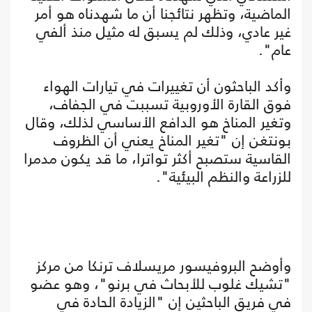
الماضية، وتظهر نتائجنا أن ما شهدناه هو أمر
غير عادي، وذلك لم يسبق له مثيل منذ ألفي
عام".
وأكد الباحثون أن تغييرات في تيارات الهواء
فوق القارة الأوروبية تسببت في الجفاف،
وتغير المناخ هو الدافع الأساسي لذلك، وقال
بونتغن إن "تغير المناخ يعني أن الظروف
القاسية ستصبح أكثر تواترا، ما قد يكون مدمرا
للزراعة والنظم البيئية".
وأوضح البروفيسور مريسلاف ترنكا من مركز
"تشيك غلوب للأبحاث في برنو"، وهو عضو
في فريق الباحثين إن "الزيادة الحادة في