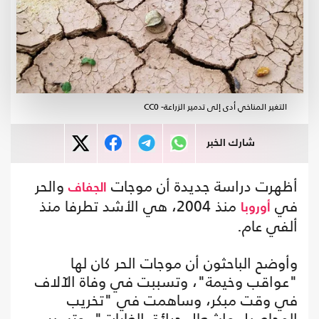
التغير المناخي أدى إلى تدمير الزراعة- CC0
شارك الخبر
أظهرت دراسة جديدة أن موجات
والحر
الجفاف
في
منذ 2004، هي الأشد تطرفا منذ
أوروبا
ألفي عام.
وأوضح الباحثون أن موجات الحر كان لها
"عواقب وخيمة"، وتسببت في وفاة الآلاف
في وقت مبكر، وساهمت في "تخريب
المحاصيل وإشعال حرائق الغابات". وتسبب