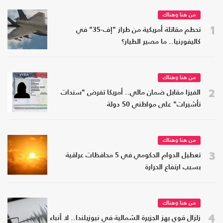
من هنا وهناك
1
تحطم مقاتلة أمريكية من طراز "إف-35" في
كاليفورنيا.. ما مصير الطيار؟
من هنا وهناك
2
الفيزا مقابل ضمان مالي.. أمريكا تفرض "سندات
تأشيرات" على مواطني 50 دولة
من هنا وهناك
3
تعطيل الدوام الحكومي في 5 محافظات عراقية
بسبب ارتفاع الحرارة
من هنا وهناك
4
زلزال قوي يهز الجزيرة الشمالية في نيوزيلندا.. لا أنباء