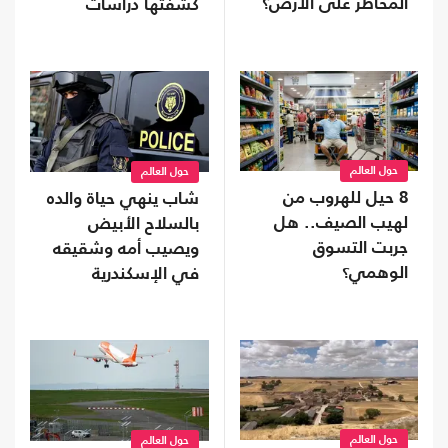
المخاطر على الأرض؟
كشفتها دراسات
النوم؟
حول العالم
حول العالم
8 حيل للهروب من
شاب ينهي حياة والده
لهيب الصيف.. هل
بالسلاح الأبيض
جربت التسوق
ويصيب أمه وشقيقه
الوهمي؟
في الإسكندرية
حول العالم
حول العالم