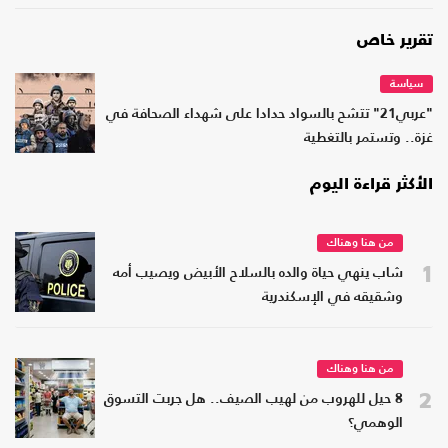
تقرير خاص
سياسة
"عربي21" تتشح بالسواد حدادا على شهداء الصحافة في
غزة.. وتستمر بالتغطية
الأكثر قراءة اليوم
من هنا وهناك
1
شاب ينهي حياة والده بالسلاح الأبيض ويصيب أمه
وشقيقه في الإسكندرية
من هنا وهناك
2
8 حيل للهروب من لهيب الصيف.. هل جربت التسوق
الوهمي؟