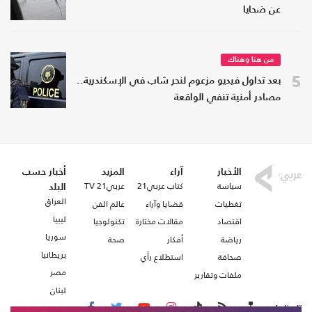
عن ضحايا
من هنا وهناك
5
بعد تداول فيديو مزعوم لنحر شاب في الإسكندرية..
مصادر أمنية تنفي الواقعة
الأخبار
آراء
المزيد
أخبار حسب
سياسة
كتاب عربي21
عربي21 TV
البلد
العراق
تغطيات
قضايا وآراء
عالم الفن
ليبيا
اقتصاد
مقالات مختارة
تكنولوجيا
سوريا
رياضة
أفكار
صحة
بريطانيا
صحافة
استطلاع رأي
مصر
ملفات وتقارير
لبنان
تابعنا على