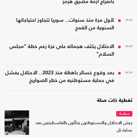
بانفراج أزمة مضيق هرمز
06:56
لأول مرة منذ سنوات.. سوريا تتجاوز احتياجاتها
السنوية من القمح
06:48
الاحتلال يكثف هجماته على غزة رغم خطة "مجلس
السلام"
06:36
بعد وقوع خسائر باهظة منذ 2023.. الاحتلال يفشل
في حماية مستوطنيه من خطر الصواريخ
تغطية ذات صلة
سياسة
جيش الاحتلال والمستوطنون ينكّلون بالفلسطينيين بعد
عملية تل