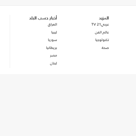
المزيد
أخبار حسب البلد
عربي21 TV
العراق
عالم الفن
ليبيا
تكنولوجيا
سوريا
صحة
بريطانيا
مصر
لبنان