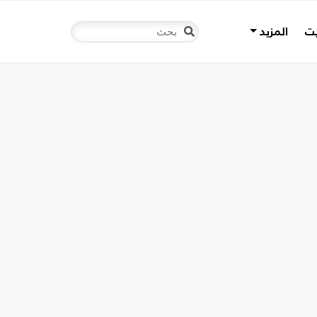
يت
المزيد