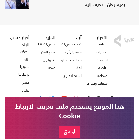
بميشيغان.. تعرف إليه
الأخبار
آراء
المزيد
أخبار حسب
سياسة
كتاب عربي21
عربي21 TV
البلد
العراق
تغطيات
قضايا وآراء
عالم الفن
ليبيا
اقتصاد
مقالات مختارة
تكنولوجيا
سوريا
رياضة
أفكار
صحة
بريطانيا
صحافة
استطلاع رأي
مصر
ملفات وتقارير
لبنان
تابعنا على
هذا الموقع يستخدم ملف تعريف الارتباط
Cookie
من نحن
اتصل بنا
شروط الاستخدام
أوافق
عربي21 ، جميع الحقوق محفوظة @ 2020