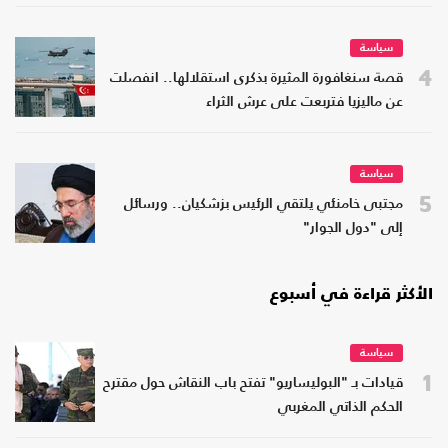
سياسة
4
قصة سنغافورة المثيرة بذكرى استقلالها.. انفصلت
عن ماليزيا فتربعت على عرش الثراء
سياسة
5
مجتبى خامنئي يلتقي الرئيس بزشكيان.. ورسائل
إلى "دول الجوار"
الأكثر قراءة في أسبوع
سياسة
1
قيادات بـ "البوليساريو" تفتح باب النقاش حول مقترح
الحكم الذاتي المغربي