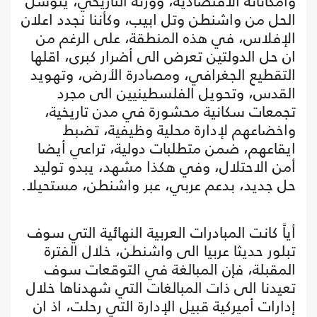
وامكاناته الاقتصادية، ووزنه التاريخي، يتوسل
الحل من واشنطن وتل ابيب، وكأننا نجدد اعلان
الإفلاس، في هذه المنطقة، على الرغم من
ان حل الدولتين تعرض الى أضرار كبرى، اقلها
التقطيع الجغرافي، ومصادرة الأرض، وتهويد
القدس، وتحويل الفلسطينيين الى مجرد
تجمعات سكانية محشورة في مدن تاريخية،
واخضاعهم لإدارة محلية وظيفية، تضبط
ايقاعهم، ضمن متطلبات دولية، تراعي أيضا
أمن الاحتلال، وفي هكذا مشهد، يبدو توليد
حل جديد، بدعم عربي، عبر واشنطن، مستحيلا.
أياً كانت المبادرات العربية النهائية التي سوف
تبلور حديثا عربيا الى واشنطن، خلال الفترة
المقبلة، فإن المبالغة في التوقعات سوف
تعيدنا الى ذات المبالغات التي شهدناها خلال
إدارات أميركية قبيل الإدارة التي رحلت، اذ ان