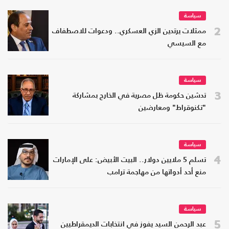
سياسة
2
ممثلات يرتدين الزي العسكري.. ودعوات للاصطفاف
مع السيسي
سياسة
3
تدشين حكومة ظل مصرية في الخارج بمشاركة
"تكنوقراط" ومعارضين
سياسة
4
تسلم 5 ملايين دولار.. البيت الأبيض: على الإمارات
منع أحد أدواتها من مهاجمة ترامب
سياسة
5
عبد الرحمن السيد يفوز في انتخابات الديمقراطيين