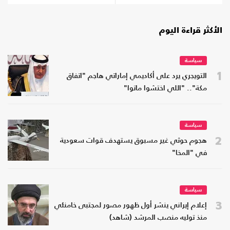
الأكثر قراءة اليوم
سياسة
1
التويجري يرد على أكاديمي إماراتي هاجم "اتفاق
مكة".. "اللي اختشوا ماتوا"
سياسة
2
هجوم حوثي غير مسبوق يستهدف قوات سعودية
في "المخا"
سياسة
3
إعلام إيراني ينشر أول ظهور مصور لمجتبى خامنئي
منذ توليه منصب المرشد (شاهد)