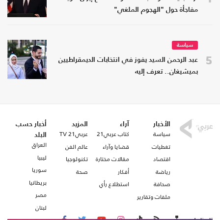
مفاجأة حول "الهجوم الملغي"
سياسة
5
عبد الرحمن السيد يفوز في انتخابات الديمقراطيين
بميشيغان.. تعرف إليه
الأخبار
آراء
المزيد
أخبار حسب
سياسة
كتاب عربي21
عربي21 TV
البلد
العراق
تغطيات
قضايا وآراء
عالم الفن
ليبيا
اقتصاد
مقالات مختارة
تكنولوجيا
سوريا
رياضة
أفكار
صحة
بريطانيا
صحافة
استطلاع رأي
مصر
ملفات وتقارير
لبنان