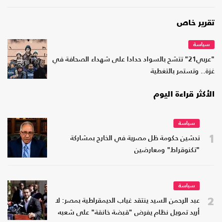
تقرير خاص
سياسة
"عربي21" تتشح بالسواد حدادا على شهداء الصحافة في
غزة.. وتستمر بالتغطية
الأكثر قراءة اليوم
سياسة
1
تدشين حكومة ظل مصرية في الخارج بمشاركة
"تكنوقراط" ومعارضين
سياسة
2
عبد الرحمن السيد ينتقد غياب الديمقراطية بمصر: لا
أريد تمويل نظام يفرض "قبضة خانقة" على شعبه