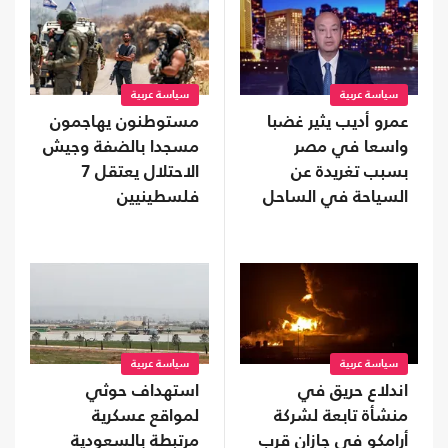
سياسة عربية
سياسة عربية
عمرو أديب يثير غضبا
مستوطنون يهاجمون
واسعا في مصر
مسجدا بالضفة وجيش
بسبب تغريدة عن
الاحتلال يعتقل 7
السياحة في الساحل
فلسطينيين
سياسة عربية
سياسة عربية
اندلاع حريق في
استهداف حوثي
منشأة تابعة لشركة
لمواقع عسكرية
أرامكو في جازان قرب
مرتبطة بالسعودية