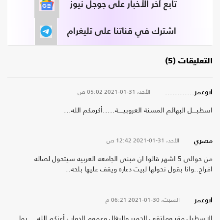
تابع آخر الأخبار على جوجل نيوز
اشترك في قناتنا على تليغرام
التعليقات (5)
الأحد، 31-01-2021
05:02 ص
ابوعمر............
اسطبــــل البهائم المسنة العروبيـــــة.....أكرمكم الله...
الأحد، 31-01-2021
12:42 ص
مصري
من حوالى 5 اشهر قالوا ان مبنى الجامعه العربيه سيتحول لصاله
افراح..وانا بقول نحولها لبيت دعاره ويقف عليها بلحه..
السبت، 30-01-2021
06:21 م
ابوعمر
الاسطبل مقر وملتقى الحمير والبغال وعموم الدواب أعزكم الله....بما