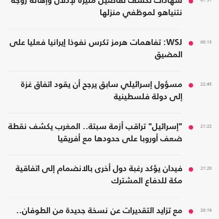
07:51
شهادات تكشف تفاصيل مثيرة لإذلال وإهانة زوجة
نتنياهو لموظفي منزلها
00:13
WSJ: تفاهمات هرمز تكرس نفوذا إيرانيا فعليا على
المضيق
22:45
مسؤول إسرائيلي سابق يرجح أن يقود اتفاق غزة
إلى دولة فلسطينية
21:22
"إسرائيل" تراقب أزمة سبتة.. المغرب يكشف نقطة
ضعف أوروبا على حدودها مع أفريقيا
21:20
فيدان يؤكد رغبة دول أخرى بالانضمام إلى اتفاقية
مكة للدفاع المشترك
20:19
مع تزايد التقديرات عن نسخة جديدة من الطوفان..