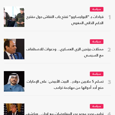
سياسة
1
قيادات بـ "البوليساريو" تفتح باب النقاش حول مقترح
الحكم الذاتي المغربي
سياسة
2
ممثلات يرتدين الزي العسكري.. ودعوات للاصطفاف
مع السيسي
سياسة
3
تسلم 5 ملايين دولار.. البيت الأبيض: على الإمارات
منع أحد أدواتها من مهاجمة ترامب
سياسة
4
ترامب يحدد موعد بدء المفاوضات مع إيران.. ويكشف