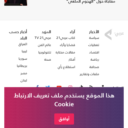
مفاجأة حول "الهجوم الملغي"
الأخبار
آراء
المزيد
أخبار حسب
سياسة
كتاب عربي21
عربي21 TV
البلد
العراق
تغطيات
قضايا وآراء
عالم الفن
ليبيا
اقتصاد
مقالات مختارة
تكنولوجيا
سوريا
رياضة
أفكار
صحة
بريطانيا
صحافة
استطلاع رأي
مصر
ملفات وتقارير
لبنان
تابعنا على
هذا الموقع يستخدم ملف تعريف الارتباط
Cookie
من نحن
اتصل بنا
شروط الاستخدام
أوافق
عربي21 ، جميع الحقوق محفوظة @ 2020