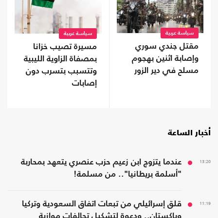
سياسة عربية
سياسة عربية
مقتل جندي سوري
مسيرة تصيب خزانا
وإصابة اثنين بهجوم
بمصفاة الزاوية الليبية
مسلح في دير الزور
وتتسبب بتسرب دون
إصابات
أخبار الساعة
13:20
عندما يتزوج ابن زعيم حزب عنصري يتعهد بمحاربة
"أسلمة بريطانيا".. من مسلمة!
11:19
قلق إسرائيلي من تبعات اتفاق السعودية وتركيا
وباكستان.. ودعوة لتشكيل تحالفات موازية