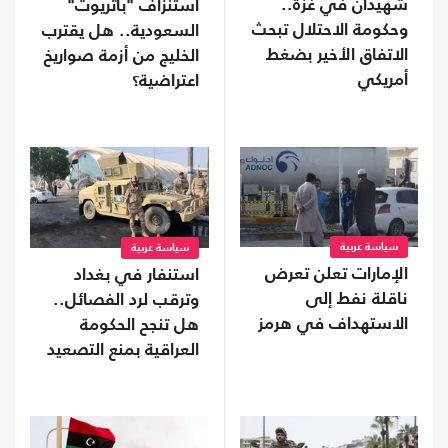
شهيدان في غزة..
استنزاف "باتريوت"
وحكومة الاحتلال تبحث
السعودية.. هل يقترب
الاتفاق الأخير بضغط
الخليج من أزمة صواريخ
أمريكي
اعتراضية؟
سياسة عربية
سياسة عربية
الإمارات تعلن تعرض
استنفار في بغداد
ناقلة نفط إلى
وترقب لرد الفصائل..
الاستهداف في هرمز
هل تنجح الحكومة
العراقية بمنع التصعيد
مع السعودية؟