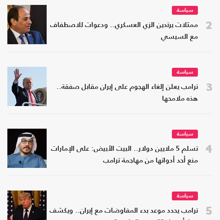
سياسة
2
ممثلات يرتدين الزي العسكري.. ودعوات للاصطفاف
مع السيسي
سياسة
3
ترامب يعلن إلغاء الهجوم على إيران مقابل صفقة..
هذه ملامحها
سياسة
4
تسلم 5 ملايين دولار.. البيت الأبيض: على الإمارات
منع أحد أدواتها من مهاجمة ترامب
سياسة
5
ترامب يحدد موعد بدء المفاوضات مع إيران.. ويكشف