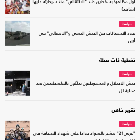
أول مظاهرة بسقطرى ضد "الانتقالي" منذ سيطرته عليها
(شاهد)
سياسة
تجدد الاشتباكات بين الجيش اليمني و"الانتقالي" في
أبين
تغطية ذات صلة
سياسة
جيش الاحتلال والمستوطنون ينكّلون بالفلسطينيين بعد
عملية تل
تقرير خاص
سياسة
"عربي21" تتشح بالسواد حدادا على شهداء الصحافة في