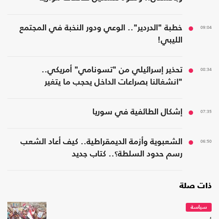
09:04
خطبة "الدردير".. الوعي ودور النخبة في المجتمع
الليبي!
08:34
تحذير إسرائيلي من "تسونامي" أمريكي..
"انشغالنا بصراعات الداخل يحجب ما يتغير
بواشنطن"
07:35
إشكال الطائفية في سوريا
06:50
الشعبوية وأزمة الديمقراطية.. كيف أعاد الشعب
رسم حدود السلطة؟.. كتاب جديد
ذات صلة
سياسة