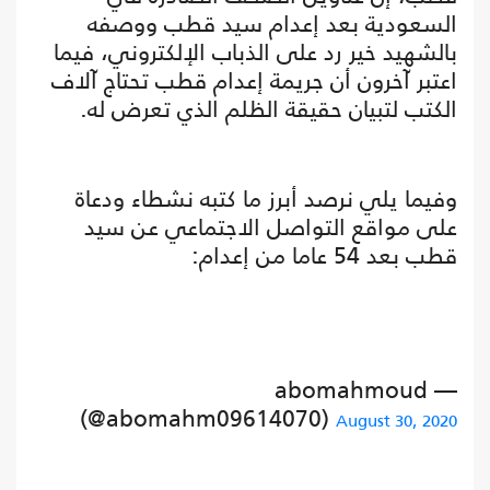
السعودية بعد إعدام سيد قطب ووصفه
بالشهيد خير رد على الذباب الإلكتروني، فيما
اعتبر آخرون أن جريمة إعدام قطب تحتاج آلاف
الكتب لتبيان حقيقة الظلم الذي تعرض له.
وفيما يلي نرصد أبرز ما كتبه نشطاء ودعاة
على مواقع التواصل الاجتماعي عن سيد
قطب بعد 54 عاما من إعدام:
— abomahmoud
(@abomahm09614070)
August 30, 2020