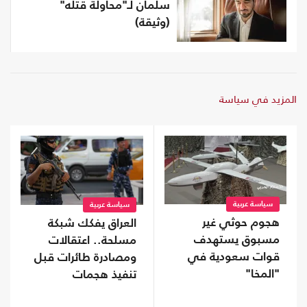
سلمان لـ"محاولة قتله"
(وثيقة)
المزيد في سياسة
سياسة عربية
سياسة عربية
هجوم حوثي غير
العراق يفكك شبكة
مسبوق يستهدف
مسلحة.. اعتقالات
قوات سعودية في
ومصادرة طائرات قبل
"المخا"
تنفيذ هجمات