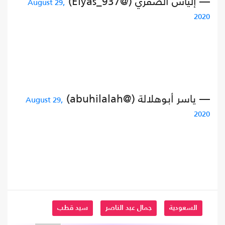
— إلياس الصقري (@Elyas_937)
August 29,
2020
— ياسر أبوهلالة (@abuhilalah)
August 29,
2020
السعودية
جمال عبد الناصر
سيد قطب