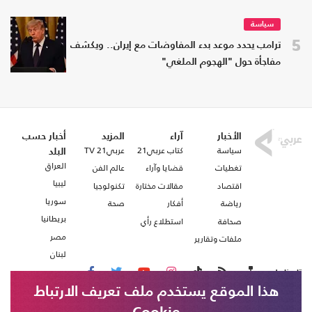
سياسة
5
ترامب يحدد موعد بدء المفاوضات مع إيران.. ويكشف
مفاجأة حول "الهجوم الملغي"
الأخبار
آراء
المزيد
أخبار حسب
سياسة
كتاب عربي21
عربي21 TV
البلد
العراق
تغطيات
قضايا وآراء
عالم الفن
ليبيا
اقتصاد
مقالات مختارة
تكنولوجيا
سوريا
رياضة
أفكار
صحة
بريطانيا
صحافة
استطلاع رأي
مصر
ملفات وتقارير
لبنان
تابعنا على
هذا الموقع يستخدم ملف تعريف الارتباط