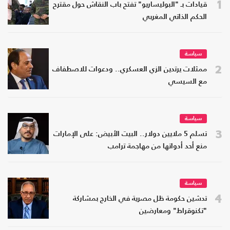
1
قيادات بـ "البوليساريو" تفتح باب النقاش حول مقترح
الحكم الذاتي المغربي
سياسة
2
ممثلات يرتدين الزي العسكري.. ودعوات للاصطفاف
مع السيسي
سياسة
3
تسلم 5 ملايين دولار.. البيت الأبيض: على الإمارات
منع أحد أدواتها من مهاجمة ترامب
سياسة
4
تدشين حكومة ظل مصرية في الخارج بمشاركة
"تكنوقراط" ومعارضين