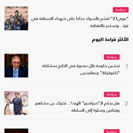
سياسة
"عربي21" تتشح بالسواد حدادا على شهداء الصحافة في
غزة.. وتستمر بالتغطية
الأكثر قراءة اليوم
سياسة
1
تدشين حكومة ظل مصرية في الخارج بمشاركة
"تكنوقراط" ومعارضين
سياسة
2
هل يحكم الـ"صراصير" الهند؟.. نخبرك عن مشاهير
وفنانين وصلوا إلى السلطة
سياسة