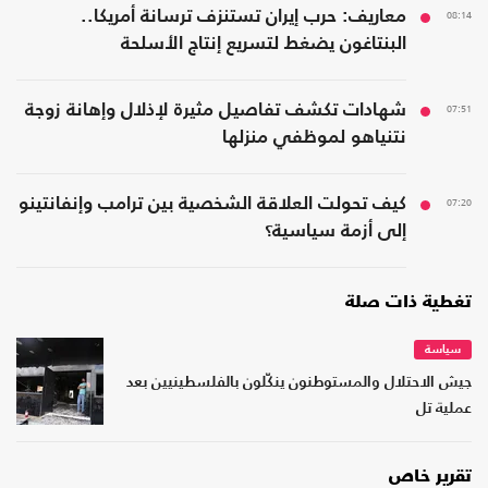
08:14
معاريف: حرب إيران تستنزف ترسانة أمريكا..
البنتاغون يضغط لتسريع إنتاج الأسلحة
07:51
شهادات تكشف تفاصيل مثيرة لإذلال وإهانة زوجة
نتنياهو لموظفي منزلها
07:20
كيف تحولت العلاقة الشخصية بين ترامب وإنفانتينو
إلى أزمة سياسية؟
تغطية ذات صلة
سياسة
جيش الاحتلال والمستوطنون ينكّلون بالفلسطينيين بعد
عملية تل
تقرير خاص