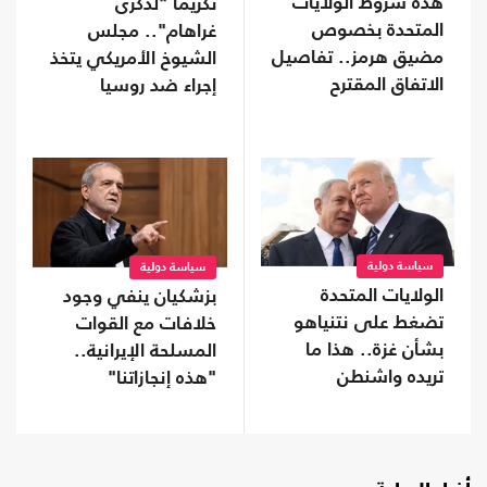
هذه شروط الولايات
تكريما "لذكرى
المتحدة بخصوص
غراهام".. مجلس
مضيق هرمز.. تفاصيل
الشيوخ الأمريكي يتخذ
الاتفاق المقترح
إجراء ضد روسيا
سياسة دولية
سياسة دولية
الولايات المتحدة
بزشكيان ينفي وجود
تضغط على نتنياهو
خلافات مع القوات
بشأن غزة.. هذا ما
المسلحة الإيرانية..
تريده واشنطن
"هذه إنجازاتنا"