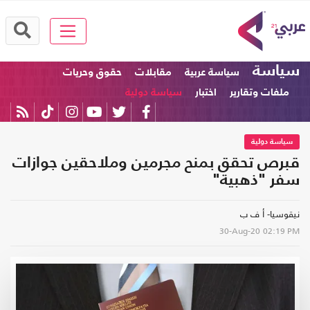
سياسة
سياسة عربية
مقابلات
حقوق وحريات
ملفات وتقارير
اختبار
سياسة دولية
سياسة دولية
قبرص تحقق بمنح مجرمين وملاحقين جوازات
سفر "ذهبية"
نيقوسيا- أ ف ب
30-Aug-20
02:19 PM