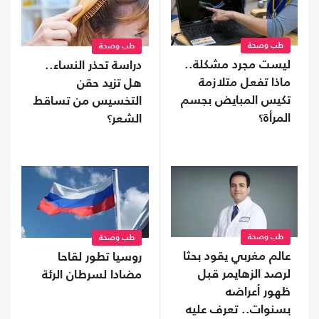
طب وصحة
طب وصحة
ليست مجرد مشكلة..
دراسة تحذر النساء..
ماذا تفعل متلازمة
هل تزيد حقن
تكيس المبايض بجسم
التخسيس من تساقط
المرأة؟
الشعر؟
طب وصحة
طب وصحة
عالم مغربي يقود بحثا
روسيا تطور لقاحا
لرصد الزهايمر قبل
مضادا لسرطان الرئة
ظهور أعراضه
بسنوات.. تعرف عليه