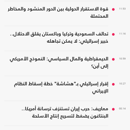
11:53
قوة الاستقرار الدولية بين الدور المنشود والمخاطر
المحتملة
11:16
تحالف السعودية وتركيا وباكستان يقلق الاحتلال..
خبير إسرائيلي: لا يمكن تجاهله
10:59
الديمقراطية والمال السياسي: النموذج الأمريكي
إلى أين؟
10:27
إقرار إسرائيلي بـ"هشاشة" خطة إسقاط النظام
الإيراني
08:14
معاريف: حرب إيران تستنزف ترسانة أمريكا..
البنتاغون يضغط لتسريع إنتاج الأسلحة