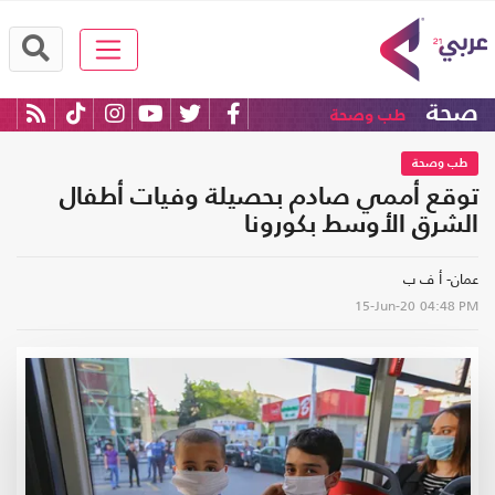
صحة
طب وصحة
طب وصحة
توقع أممي صادم بحصيلة وفيات أطفال
الشرق الأوسط بكورونا
عمان- أ ف ب
15-Jun-20
04:48 PM