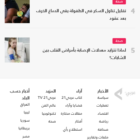
صحة
4
تقليل تناول السكر في الطفولة يقي الدماغ الخرف
بعد عقود
صحة
5
لماذا تتزايد معدلات الإصابة بأمراض القلب بين
الشابات؟
الأخبار
آراء
المزيد
أخبار حسب
سياسة
كتاب عربي21
عربي21 TV
البلد
العراق
تغطيات
قضايا وآراء
عالم الفن
ليبيا
اقتصاد
مقالات مختارة
تكنولوجيا
سوريا
رياضة
أفكار
صحة
بريطانيا
صحافة
استطلاع رأي
مصر
ملفات وتقارير