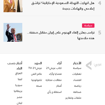
4
هل انهارت التهدئة السعودية الإماراتية؟ تراشق
إعلامي واتهامات جديدة
سياسة
5
ترامب يعلن إلغاء الهجوم على إيران مقابل صفقة..
هذه ملامحها
الأخبار
آراء
المزيد
أخبار حسب
سياسة
كتاب عربي21
عربي21 TV
البلد
العراق
تغطيات
قضايا وآراء
عالم الفن
ليبيا
اقتصاد
مقالات مختارة
تكنولوجيا
سوريا
رياضة
أفكار
صحة
بريطانيا
صحافة
استطلاع رأي
مصر
ملفات وتقارير
لبنان