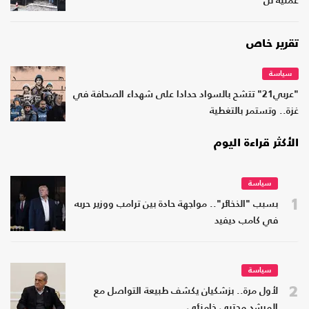
عملية تل
تقرير خاص
سياسة
"عربي21" تتشح بالسواد حدادا على شهداء الصحافة في
غزة.. وتستمر بالتغطية
الأكثر قراءة اليوم
سياسة
1
بسبب "الذخائر".. مواجهة حادة بين ترامب ووزير حربه
في كامب ديفيد
سياسة
2
لأول مرة.. بزشكيان يكشف طبيعة التواصل مع
المرشد مجتبى خامنئي