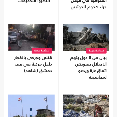
الحكومية في اليمن
"انتظروا التحقيقات"
جراء هجوم للحوثيين
سياسة عربية
سياسة عربية
بيان من 8 دول يتهم
قتلى وجرحى بانفجار
الاحتلال بتقويض
داخل مركبة في ريف
اتفاق غزة ويدعو
دمشق (شاهد)
لمحاسبته