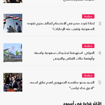
سياسة
3
لماذا تتردد مصر في الانضمام لتحالف بحري تقوده
السعودية وتغيب عنه الإمارات؟
سياسة
4
الحوثي: استهدفنا تحشيدات سعودية واسعة
وأوقعنا مئات القتلى والجرحى
سياسة
5
السيد يدعو منافسه الجمهوري لعدم نطق اسمه..
"لاعق حذاء ترامب"
الأكثر قراءة في أسبوع