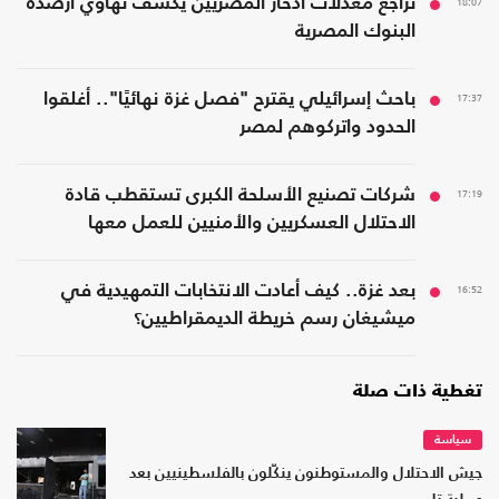
18:07
تراجع معدلات ادخار المصريين يكشف تهاوي أرصدة
البنوك المصرية
17:37
باحث إسرائيلي يقترح "فصل غزة نهائيًا".. أغلقوا
الحدود واتركوهم لمصر
17:19
شركات تصنيع الأسلحة الكبرى تستقطب قادة
الاحتلال العسكريين والأمنيين للعمل معها
16:52
بعد غزة.. كيف أعادت الانتخابات التمهيدية في
ميشيغان رسم خريطة الديمقراطيين؟
تغطية ذات صلة
سياسة
جيش الاحتلال والمستوطنون ينكّلون بالفلسطينيين بعد