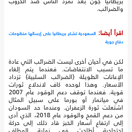
بريطانيا جون بعد تمرد الناس ضد الحروب
والضرائب.
اقرأ أيضا:
السعودية تشكر بريطانيا على إرسالها منظومات
دفاع جوية
لكن في أحيان أخرى ليست الضرائب التي عادة
ما تسبب الانتفاضات. فعندما يتم إلغاء
الإعانات الطويلة (الضرائب السلبية) تزداد
الأسعار. وهذا لوحده كاف لاندلاع ثورات
قوية. فعندما توقف دعم الوقود عام 2007
في ميانمار أو بورما على سبيل المثال
اشتعلت ثورة الزعفران. وعندما حد السودان
من دعم القمح والوقود عام 2018، الذي أدى
إلى ارتفاع أسعار الخبز قاد ذلك إلى حركة
احتجاجية أطاحت في نهاية المطاف