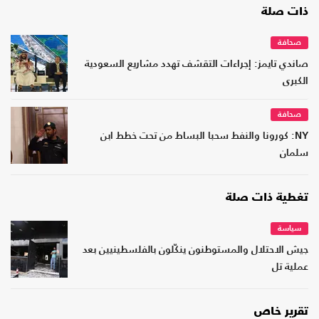
ذات صلة
صحافة
صاندي تايمز: إجراءات التقشف تهدد مشاريع السعودية
الكبرى
صحافة
NY: كورونا والنفط سحبا البساط من تحت خطط ابن
سلمان
تغطية ذات صلة
سياسة
جيش الاحتلال والمستوطنون ينكّلون بالفلسطينيين بعد
عملية تل
تقرير خاص