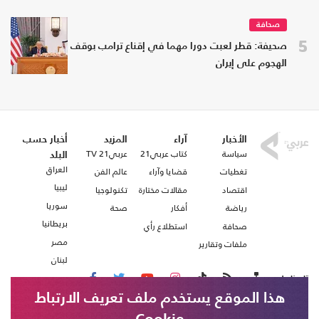
صحافة
5
صحيفة: قطر لعبت دورا مهما في إقناع ترامب بوقف
الهجوم على إيران
الأخبار
آراء
المزيد
أخبار حسب
سياسة
كتاب عربي21
عربي21 TV
البلد
العراق
تغطيات
قضايا وآراء
عالم الفن
ليبيا
اقتصاد
مقالات مختارة
تكنولوجيا
سوريا
رياضة
أفكار
صحة
بريطانيا
صحافة
استطلاع رأي
مصر
ملفات وتقارير
لبنان
تابعنا على
هذا الموقع يستخدم ملف تعريف الارتباط