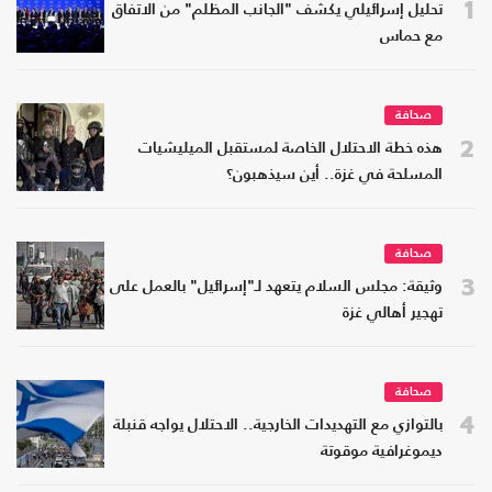
1
تحليل إسرائيلي يكشف "الجانب المظلم" من الاتفاق
مع حماس
صحافة
2
هذه خطة الاحتلال الخاصة لمستقبل الميليشيات
المسلحة في غزة.. أين سيذهبون؟
صحافة
3
وثيقة: مجلس السلام يتعهد لـ"إسرائيل" بالعمل على
تهجير أهالي غزة
صحافة
4
بالتوازي مع التهديدات الخارجية.. الاحتلال يواجه قنبلة
ديموغرافية موقوتة