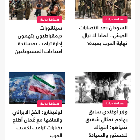
صحافة دولية
صحافة دولية
السودان بعد انتصارات
سيناتورات
الجيش.. لماذا لا تزال
ديمقراطيون يتهمون
نهاية الحرب بعيدة؟
إدارة ترامب بمساندة
اعتداءات المستوطنين
صحافة دولية
صحافة دولية
وزير أوغندي سابق
لوفيغارو: الفخ الإيراني
يهاجم تمثال شقيق
واتفاقها مع عُمان أطاح
نتنياهو: انتهاك
بخيارات ترامب لكسب
للدستور والسيادة
الحرب