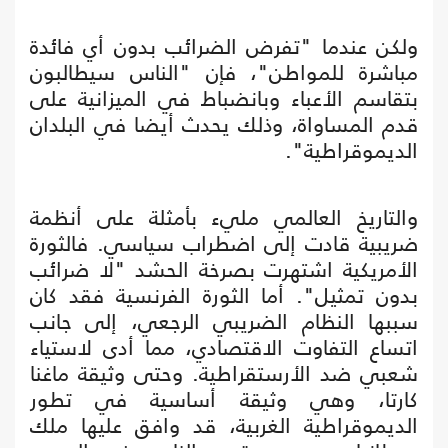
ولكن عندما "تفرض الضرائب بدون أي فائدة
مباشرة للمواطن"، فإن "الناس سيطالبون
بتقاسم الأعباء وبانضباط في الميزانية على
قدم المساواة، وذلك يحدث أيضا في البلدان
الديموقراطية".
والتاريخ العالمي مليء بأمثلة على أنظمة
ضريبية قادت إلى اضطراب سياسي. فالثورة
الأمريكية اشتهرت بصرخة الحشد "لا ضرائب
بدون تمثيل". أما الثورة الفرنسية فقد كان
سببها النظام الضريبي الرجعي، إلى جانب
اتساع التفاوت الاقتصادي، مما أدى لاستياء
شعبي ضد الأرستقراطية. وحتى وثيقة ماغنا
كارتا، وهي وثيقة أساسية في تطور
الديموقراطية الغربية، قد وافق عليها ملك