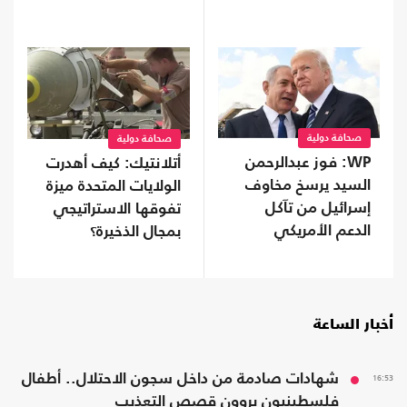
وتشويه لذاكرة عنتيبي
صحافة دولية
صحافة دولية
WP: فوز عبدالرحمن
أتلانتيك: كيف أهدرت
السيد يرسخ مخاوف
الولايات المتحدة ميزة
إسرائيل من تآكل
تفوقها الاستراتيجي
الدعم الأمريكي
بمجال الذخيرة؟
أخبار الساعة
16:53
شهادات صادمة من داخل سجون الاحتلال.. أطفال
فلسطينيون يروون قصص التعذيب