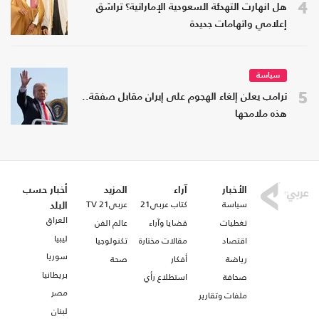
4
هل انهارت التهدئة السعودية الإماراتية؟ تراشق
إعلامي واتهامات جديدة
سياسة
5
ترامب يعلن إلغاء الهجوم على إيران مقابل صفقة..
هذه ملامحها
الأخبار
آراء
المزيد
أخبار حسب
سياسة
كتاب عربي21
عربي21 TV
البلد
العراق
تغطيات
قضايا وآراء
عالم الفن
ليبيا
اقتصاد
مقالات مختارة
تكنولوجيا
سوريا
رياضة
أفكار
صحة
بريطانيا
صحافة
استطلاع رأي
مصر
ملفات وتقارير
لبنان