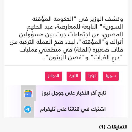
وكشف الوزير في "الحكومة المؤقتة
السورية" التابعة للمعارضة، عبد الحكيم
المصري، عن اجتماعات جرت بين مسؤولين
أتراك و"المؤقتة"، لبدء ضخ العملة التركية من
فئات صغيرة (الفكة) في منطقتي عمليات
"درع الفرات" و"غصن الزيتون".
سوريا
تركيا
الليرة
الدولاز
تابع آخر الأخبار على جوجل نيوز
اشترك في قناتنا على تليغرام
التعليقات (1)