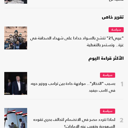
تقرير خاص
سياسة
"عربي21" تتشح بالسواد حدادا على شهداء الصحافة في
غزة.. وتستمر بالتغطية
الأكثر قراءة اليوم
سياسة
1
بسبب "الذخائر".. مواجهة حادة بين ترامب ووزير حربه
في كامب ديفيد
سياسة
2
لماذا تتردد مصر في الانضمام لتحالف بحري تقوده
السعودية وتغيب عنه الإمارات؟