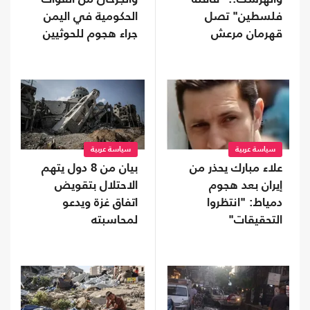
فلسطين" تصل
الحكومية في اليمن
قهرمان مرعش
جراء هجوم للحوثيين
سياسة عربية
سياسة عربية
علاء مبارك يحذر من
بيان من 8 دول يتهم
إيران بعد هجوم
الاحتلال بتقويض
دمياط: "انتظروا
اتفاق غزة ويدعو
التحقيقات"
لمحاسبته