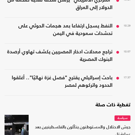
"المركزي الأمريكي" يرسل شحنة نقدية ضخمة من
الدولار إلى العراق
18:29
النفط يسجل ارتفاعا بعد هجمات الحوثي على
تحشدات سعودية في اليمن
18:07
تراجع معدلات ادخار المصريين يكشف تهاوي أرصدة
البنوك المصرية
17:37
باحث إسرائيلي يقترح "فصل غزة نهائيًا".. أغلقوا
الحدود واتركوهم لمصر
تغطية ذات صلة
سياسة
جيش الاحتلال والمستوطنون ينكّلون بالفلسطينيين بعد
عملية تل