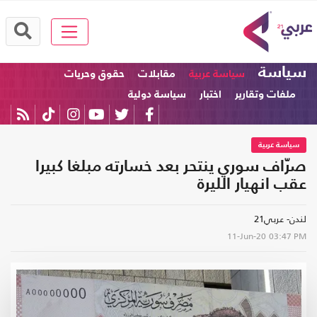
سياسة
سياسة عربية
مقابلات
حقوق وحريات
ملفات وتقارير
اختبار
سياسة دولية
سياسة عربية
صرّاف سوري ينتحر بعد خسارته مبلغا كبيرا
عقب انهيار الليرة
لندن- عربي21
11-Jun-20
03:47 PM