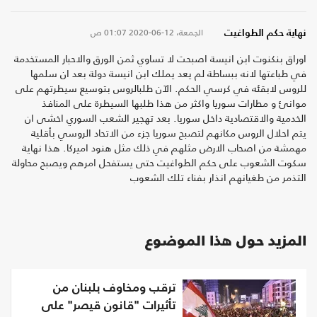
الجمعة، 12-06-2020
01:07 ص
نهاية حكم الطواغيت
اوراق بنكنوت ابن انيسة اصبحت لا تساوي ثمن الورق والاحبار المستخدمة
في طباعتها لانه ببساطة لم يعد يملك ابن انيسة دولة بعد ان سلمها
للروس لابقئه في كرسي الحكم. الآن طلبالروس بتوسيع سيطرتهم على
موانئ و مطارات سوريا واكثر من هذا طلبها السيطرة على المنافذ
الخدمية والاقتصادية داخل سوريا. بعد تهجير الشعب السوري اخشى ان
يتم احلال الروس مكانهم لتصبح سوريا جزء من الاتحاد الروسي بأقلية
مهمشة من اصحاب الارض مثلهم في ذلك مثل هنود اميركا. هذا نهاية
سكوت الشعوب على حكم الطواغيت حتى يستفحل امرهم ويصبح محاولة
التذمر من طغيانهم انذار بفناء تلك الشعوب
المزيد حول هذا الموضوع
ترقب ومخاوف بلبنان من
تأثيرات "قانون قيصر" على