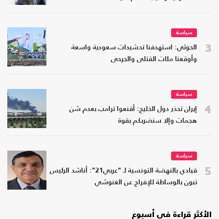
سياسة
3
الحوثي: استهدفنا تحشيدات سعودية واسعة
وأوقعنا مئات القتلى والجرحى
سياسة
4
إيران تحذر دول الخليج: أقنعوا ترامب بعدم شن
هجمات وإلا سنضربكم بقوة
سياسة
5
قيادي بالنهضة التونسية لـ "عربي21": أناشد الرئيس
تبون بالوساطة للإفراج عن الغنوشي
الأكثر قراءة في أسبوع