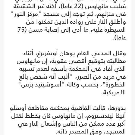
فيليب مانهاوس (22 عاما)، أخته غير الشقيقة
في منزلهم، ثم توجه إلى مسجد "مركز النور"
وأطلق النار على رواده الذين تمكنوا من
السيطرة عليه، ما أدى إلى إصابة مسن (75
عاما).
وقال المدعي العام يوهان أويفربرغ، أثناء
مطالبته بتوقيع أقصى عقوبة، إن مانهاوس
الذي أفاد في المحكمة بأسفه لعدم تسببه
في مزيد من الضرر، "أثبت أنه شخص بالغ
الخطورة"، بحسب وكالة "أسوشيتيد برس"
الأمريكية.
بدورها، قالت القاضية بمحكمة مقاطعة أوسلو
أنيكا ليندستروم، إن مانهاوس كان يخطط لقتل
أكبر عدد ممكن من الناس وإشعال النار في
المسجد، وفق المصدر ذاته.