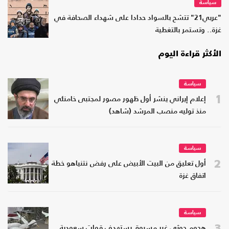
سياسة
"عربي21" تتشح بالسواد حدادا على شهداء الصحافة في
غزة.. وتستمر بالتغطية
الأكثر قراءة اليوم
سياسة
1
إعلام إيراني ينشر أول ظهور مصور لمجتبى خامنئي
منذ توليه منصب المرشد (شاهد)
سياسة
2
أول تعليق من البيت الأبيض على رفض نتنياهو خطة
اتفاق غزة
سياسة
3
هجوم حوثي غير مسبوق يستهدف قوات سعودية