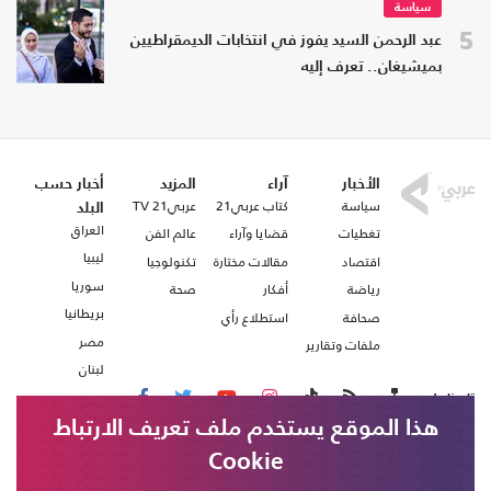
سياسة
5
عبد الرحمن السيد يفوز في انتخابات الديمقراطيين
بميشيغان.. تعرف إليه
الأخبار
آراء
المزيد
أخبار حسب
سياسة
كتاب عربي21
عربي21 TV
البلد
العراق
تغطيات
قضايا وآراء
عالم الفن
ليبيا
اقتصاد
مقالات مختارة
تكنولوجيا
سوريا
رياضة
أفكار
صحة
بريطانيا
صحافة
استطلاع رأي
مصر
ملفات وتقارير
لبنان
تابعنا على
هذا الموقع يستخدم ملف تعريف الارتباط
Cookie
من نحن