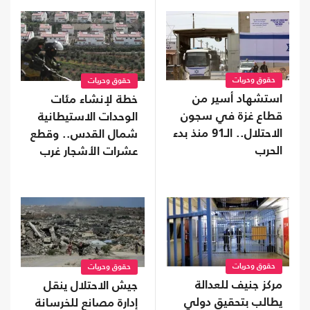
حقوق وحريات
حقوق وحريات
استشهاد أسير من
خطة لإنشاء مئات
قطاع غزة في سجون
الوحدات الاستيطانية
الاحتلال.. الـ91 منذ بدء
شمال القدس.. وقطع
الحرب
عشرات الأشجار غرب
جنين
حقوق وحريات
حقوق وحريات
مركز جنيف للعدالة
جيش الاحتلال ينقل
يطالب بتحقيقٍ دولي
إدارة مصانع للخرسانة