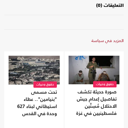
التعليقات (0)
المزيد في سياسة
حقوق وحريات
حقوق وحريات
صورة حديثة تكشف
تحت مسمى
تفاصيل إعدام جيش
"بنيامين".. عطاء
الاحتلال مُسِنَّين
استيطاني لبناء 627
فلسطينيين في غزة
وحدة في القدس
المحتلة