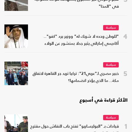
في "المخا"
سياسة
4
"للوطن وحده لا شريك له" ووزير يرد "كفو"..
أكاديمي إماراتي يثير جدلا بمنشور عن الولاء
سياسة
5
خبير مصري لـ"عربي21": تركيا تريد جر القاهرة لاتفاق
مكة.. ما الذي يؤخر انضمامها؟
الأكثر قراءة في أسبوع
سياسة
1
قيادات بـ "البوليساريو" تفتح باب النقاش حول مقترح