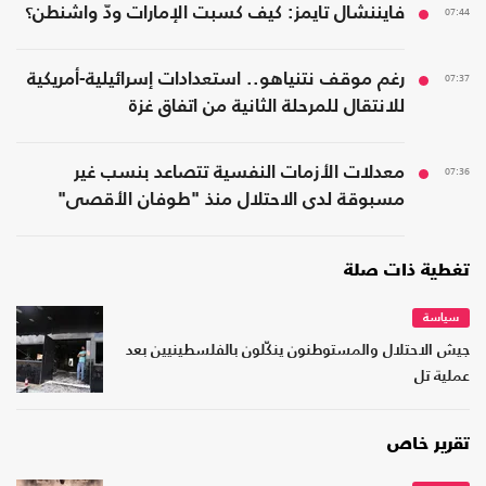
07:44
فايننشال تايمز: كيف كسبت الإمارات ودّ واشنطن؟
07:37
رغم موقف نتنياهو.. استعدادات إسرائيلية-أمريكية
للانتقال للمرحلة الثانية من اتفاق غزة
07:36
معدلات الأزمات النفسية تتصاعد بنسب غير
مسبوقة لدى الاحتلال منذ "طوفان الأقصى"
تغطية ذات صلة
سياسة
جيش الاحتلال والمستوطنون ينكّلون بالفلسطينيين بعد
عملية تل
تقرير خاص