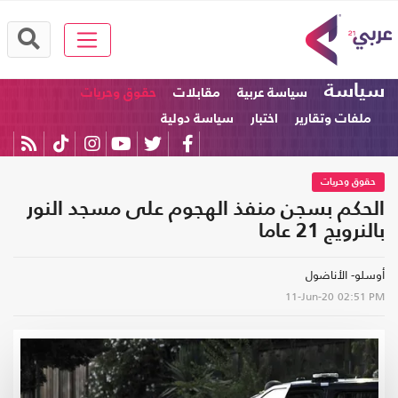
سياسة
سياسة عربية
مقابلات
حقوق وحريات
ملفات وتقارير
اختبار
سياسة دولية
حقوق وحريات
الحكم بسجن منفذ الهجوم على مسجد النور
بالنرويج 21 عاما
أوسلو- الأناضول
11-Jun-20
02:51 PM