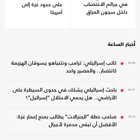
في جرائم الاغتصاب
على حدود غزة إلى
داخل سجون العراق
أمريكا
أخبار الساعة
09:46
كاتب إسرائيلي: ترامب ونتنياهو يسوقان الهزيمة
كانتصار.. والمصير واحد
08:51
باحث إسرائيلي يشكك في جدوى السيطرة على
الأراضي.. هل يحمي الاحتلال "إسرائيل"؟
08:20
صاحب خطة "الجنرالات" يطالب بمنع إعمار غزة:
الأفضل أن تبقى مدمرة لأجيال