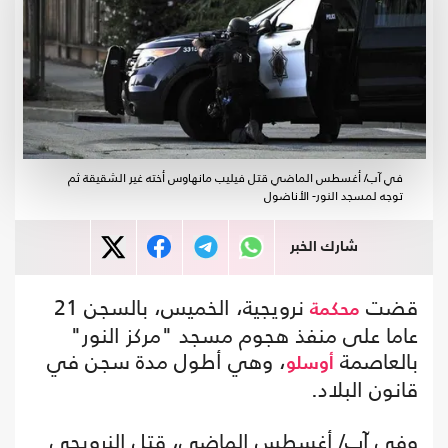
في آب/ أغسطس الماضي قتل فيليب مانهاوس أخته غير الشقيقة ثم
توجه لمسجد النور- الأناضول
شارك الخبر
قضت
نرويجية، الخميس، بالسجن 21
محكمة
عاما على منفذ هجوم مسجد "مركز النور"
بالعاصمة
، وهي أطول مدة سجن في
أوسلو
قانون البلاد.
وفي آب/ أغسطس الماضي، قتل النرويجي