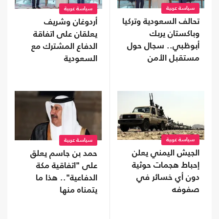
سياسة عربية
سياسة عربية
تحالف السعودية وتركيا
أردوغان وشريف
وباكستان يربك
يعلقان على اتفاقة
أبوظبي.. سجال حول
الدفاع المشترك مع
مستقبل الأمن
السعودية
الخليجي
سياسة عربية
سياسة عربية
الجيش اليمني يعلن
حمد بن جاسم يعلق
إحباط هجمات حوثية
على "اتفاقية مكة
دون أي خسائر في
الدفاعية".. هذا ما
صفوفه
يتمناه منها