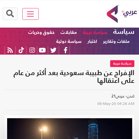
سياسة
سياسة عربية
مقابلات
حقوق وحريات
ملفات وتقارير
اختبار
سياسة دولية
سياسة عربية
الإفراج عن طبيبة سعودية بعد أكثر من عام
على اعتقالها
لندن- عربي21
08-May-20
04:26 AM