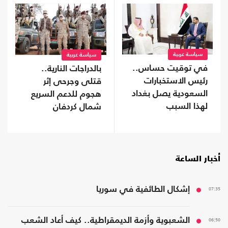
سياسة عربية
سياسة عربية
في توقيت حساس..
بالدراجات النارية..
رئيس الاستخبارات
قتلى وجرحى إثر
السعودية يصل بغداد
هجوم للدعم السريع
لهذا السبب
شمال كردفان
أخبار الساعة
07:35
إشكال الطائفية في سوريا
06:50
الشعبوية وأزمة الديمقراطية.. كيف أعاد الشعب