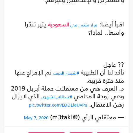
اقرأ أيضا:
يثير تندّرا
قرار ملكي في
السعودية
واسعا.. لماذا؟
?? عاجل
تأكد لنا أن الطبيبة
تم الإفراج عنها
#شيخة_العرف
منذ فترة قريبة.
د. العرف هي من معتقلات حملة أبريل 2019
وهي زوجة المحامي
الذي لايزال
#عبدالله_الشهري
رهن الاعتقال.
pic.twitter.com/EDDLleUvPu
— معتقلي الرأي (@m3takl)
May 7, 2020