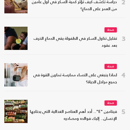
2
دراسة تكشف كيف تؤثر كمية السكر في أول عامين
من العمر على الدماغ؟
صحة
3
تقليل تناول السكر في الطفولة يقي الدماغ الخرف
بعد عقود
صحة
4
لماذا ينبغي على النساء ممارسة تمارين القوة في
جميع مراحل الحياة؟
صحة
5
فيتامين "E".. أحد أهم العناصر الغذائية التي يحتاجها
الإنسان.. إليك فوائده ومصادره