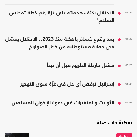
06:48
الاحتلال يكثف هجماته على غزة رغم خطة "مجلس
السلام"
06:36
بعد وقوع خسائر باهظة منذ 2023.. الاحتلال يفشل
في حماية مستوطنيه من خطر الصواريخ
05:26
فشل خارطة الطريق قبل أن تبدأ
05:24
إسرائيل ترفض أي حل في غزّة سوى التهجير
04:47
الثوابت والمتغيرات في دعوة الإخوان المسلمين
تغطية ذات صلة
سياسة