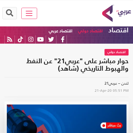
اقتصاد
اقتصاد دولي
اقتصاد عربي
اقتصاد دولي
حوار مباشر على "عربي21" عن النفط
والهبوط التاريخي (شاهد)
لندن – عربي21
21-Apr-20
05:51 PM