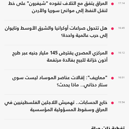
17:14
العراق يتفق مع ائتلاف تقوده "شيفرون" على خط
لنقل النفط إلى موانئ سوريا والأردن
16:45
هل تتحول صراعات أوكرانيا والشرق الأوسط وتايوان
إلى حرب عالمية واحدة؟
16:12
المركزي المصري يقترض 145 مليار جنيه عبر طرح
أذون خزانة للبيع بفائدة مرتفعة
16:01
"معاريف": إقالات عناصر الموساد ليست سوى
ستار دخاني.. ماذا يحدث؟
15:54
خارج الحسابات.. تهميش اللاجئين الفلسطينيين في
العراق وسقوط المسؤولية المؤسسية
تغطية ذات صلة