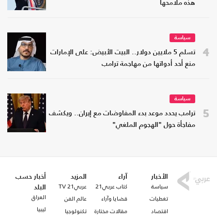
هذه ملامحها
سياسة
4
تسلم 5 ملايين دولار.. البيت الأبيض: على الإمارات
منع أحد أدواتها من مهاجمة ترامب
سياسة
5
ترامب يحدد موعد بدء المفاوضات مع إيران.. ويكشف
مفاجأة حول "الهجوم الملغي"
الأخبار
آراء
المزيد
أخبار حسب
سياسة
كتاب عربي21
عربي21 TV
البلد
العراق
تغطيات
قضايا وآراء
عالم الفن
ليبيا
اقتصاد
مقالات مختارة
تكنولوجيا