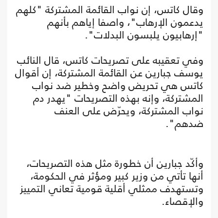
وقال كاتس، إن نواب القائمة المشتركة "كلهم
يدعمون الإرهاب"، واصفا إياهم بأنهم
"إرهابيون يلبسون البدلات".
وفي تعقيبه على تصريحات كاتس، قال النائب
يوسف جبارين عن القائمة المشتركة، إن أقوال
كاتس هي تحريض واضح وخطير ضد نواب
المشتركة، وإنه بهذه التصريحات "يهدر دم
نواب المشتركة، ويحرّض على العنف
ضدهم".
وأكّد جبارين أن خطورة مثل هذه التصريحات،
أنها تأتي من وزير كبير ومؤثر في الحكومة،
وتستهدف ممثلي أقلية قومية تعاني التمييز
والإقصاء.