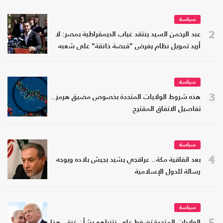
سياسة
2
عبد الرحمن السيد ينتقد غياب الديمقراطية بمصر: لا
أريد تمويل نظام يفرض "قبضة خانقة" على شعبه
سياسة
3
هذه شروط الولايات المتحدة بخصوص مضيق هرمز..
تفاصيل الاتفاق المقترح
سياسة
4
بعد اتفاقية مكة.. عراقجي يشيد بجيش بلاده ويوجه
رسالة للدول الإسلامية
سياسة
5
الولايات المتحدة تضغط على نتنياهو بشأن غزة.. هذا