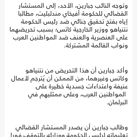
وتوجه النائب جبارين، الأحد، إلى المستشار
القضائي للحكومة أفيخاي مندلبليت، مطالبا
إياه بفتح تحقيق جنائي ضد رئيس الحكومة
نتنياهو ووزير الخارجية كاتس؛ بسبب تحريضهما
على العنصرية والعنف ضد المواطنين العرب
ونواب القائمة المشتركة.
وأكد جبارين أن هذا التحريض من نتنياهو
وكاتس وغيرهما، من الممكن أن يُترجم لأعمال
عنيفة واعتداءات جسدية خطيرة على
المواطنين العرب، وعلى ممثليهم في
البرلمان.
وطالب جبارين أن يصدر المستشار القضائي
تعليماته لرئيس الحكومة ووزارئه بالتوقف فورا