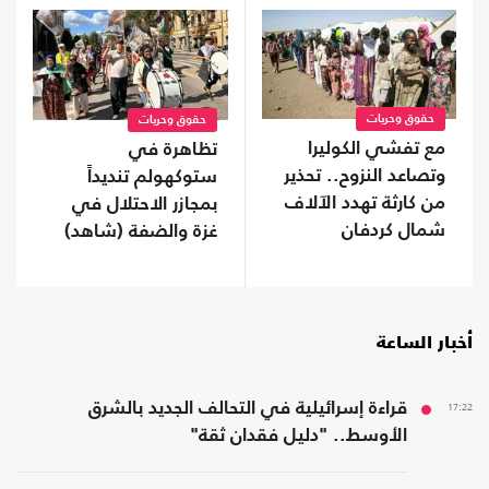
حقوق وحريات
حقوق وحريات
مع تفشي الكوليرا
تظاهرة في
وتصاعد النزوح.. تحذير
ستوكهولم تنديداً
من كارثة تهدد الآلاف
بمجازر الاحتلال في
شمال كردفان
غزة والضفة (شاهد)
أخبار الساعة
17:22
قراءة إسرائيلية في التحالف الجديد بالشرق
الأوسط.. "دليل فقدان ثقة"