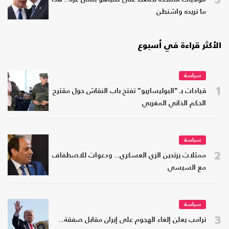
ما تريده واشنطن
الأكثر قراءة في أسبوع
سياسة
1
قيادات بـ "البوليساريو" تفتح باب النقاش حول مقترح
الحكم الذاتي المغربي
سياسة
2
ممثلات يرتدين الزي العسكري.. ودعوات للاصطفاف
مع السيسي
سياسة
3
ترامب يعلن إلغاء الهجوم على إيران مقابل صفقة..