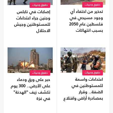
حقوق وحريات
حقوق وحريات
تحذير من اختفاء أي
إصابات في نابلس
وجود مسيحي في
وجنين جراء اعتداءات
فلسطين عام 2050
للمستوطنين وجيش
بسبب انتهاكات
الاحتلال
الاحتلال
حقوق وحريات
حقوق وحريات
اعتداءات واسعة
حبر على ورق ودماء
للمستوطنين في
على الأرض.. 300 يوم
الضفة.. وقرار
تكشف زيف "الهدنة"
بمصادرة أراض واقتلاع
في غزة
آلاف الأشجار