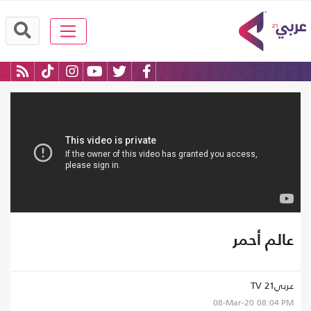
عالم أحمر
عربي21 TV
08-Mar-20
08:04 PM