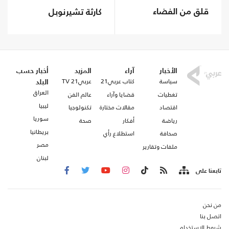
قلق من الفضاء
كارثة تشيرنوبل
الأخبار
آراء
المزيد
أخبار حسب
سياسة
كتاب عربي21
عربي21 TV
البلد
العراق
تغطيات
قضايا وآراء
عالم الفن
ليبيا
اقتصاد
مقالات مختارة
تكنولوجيا
سوريا
رياضة
أفكار
صحة
بريطانيا
صحافة
استطلاع رأي
مصر
ملفات وتقارير
لبنان
تابعنا على
من نحن
اتصل بنا
شروط الاستخدام