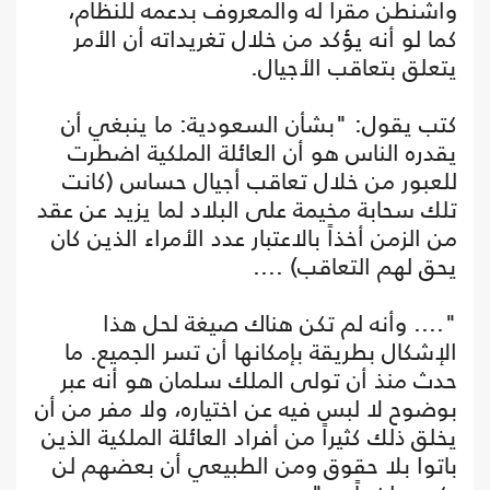
واشنطن مقراً له والمعروف بدعمه للنظام،
كما لو أنه يؤكد من خلال تغريداته أن الأمر
يتعلق بتعاقب الأجيال.
كتب يقول: "بشأن السعودية: ما ينبغي أن
يقدره الناس هو أن العائلة الملكية اضطرت
للعبور من خلال تعاقب أجيال حساس (كانت
تلك سحابة مخيمة على البلاد لما يزيد عن عقد
من الزمن أخذاً بالاعتبار عدد الأمراء الذين كان
يحق لهم التعاقب) ....
".... وأنه لم تكن هناك صيغة لحل هذا
الإشكال بطريقة بإمكانها أن تسر الجميع. ما
حدث منذ أن تولى الملك سلمان هو أنه عبر
بوضوح لا لبس فيه عن اختياره، ولا مفر من أن
يخلق ذلك كثيراً من أفراد العائلة الملكية الذين
باتوا بلا حقوق ومن الطبيعي أن بعضهم لن