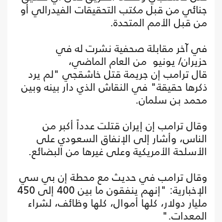
جنائي من قبل مكتب التحقيقات الفيدرالي أو
من قبل الأمم المتحدة.
في آخر مقابلة صحفية نشرت له في
حزيران/ يونيو من العام الماضي،
قال ترامب إن جريمة قتل خاشقجي "لم يرد
ذكرها حقيقة" في النقاش الذي دار بينه وبين
محمد بن سلمان.
وقال ترامب إن إيران قتلت عدداً أكبر من
الناس، وأشار إلى الإنفاق السعودي على
الأسلحة الأمريكية وعلى غيرها من البضائع.
وقال ترامب في حديث مع محطة إن بي سي
الإخبارية: "إنهم ينفقون ما بين 400 إلى 450
مليار دولار، كلها أموال، كلها وظائف، لشراء
المعدات."