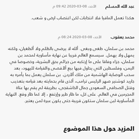
الأحد، 08-03-2020
09:42 م
عبد الله المسلم
هكذا تعمل المافيا فلا انتخابات لكن اغتصاب ارض و شعب.
الأحد، 08-03-2020
08:24 م
محمد يعقوب
محمد بن سلمان، طغى وبغى. ألله لا يرضى بالظلم ولا ألطغيان، ولكنه
يمهل ولا يهمل. سيسمع العالم قريبا عن نهاية مأساوية لمحمد بن
سلمان، جزاء وفاقا على ما إرتكبه من جرائم بحق البشرية، وخصوصا في
اليمن، وفلسطين التي يحاول فيها بيع ألأقصى والقيامة لليهود، بعد
سحب الوصاية الهاشمية من ملك ألأردن. بن سلمان يعمل بما يأمره به
جاريد كوشنير صهر الرئيس ترامب، ألذى قام بحمايته بعد قيامه بتعذيب
وقتل الصحافى السعودى جمال الخاشقجى، بطريقة لم يقم بها عتاة
المجرمين في العالم. على كل، ما طار طير وإرتفع ، إلا كما طار وقع. النهاية
المأساوية لبن سلمان ستكون قريبة حتى يكون عبرة لمن يعتبر.
المزيد حول هذا الموضوع