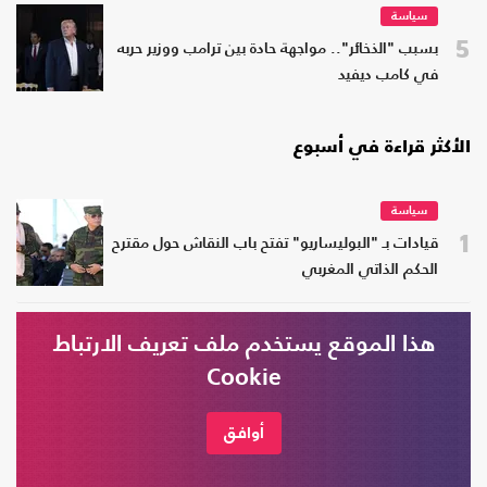
سياسة
5
بسبب "الذخائر".. مواجهة حادة بين ترامب ووزير حربه
في كامب ديفيد
الأكثر قراءة في أسبوع
سياسة
1
قيادات بـ "البوليساريو" تفتح باب النقاش حول مقترح
الحكم الذاتي المغربي
هذا الموقع يستخدم ملف تعريف الارتباط
سياسة
2
Cookie
تفاصيل الضربة الوشيكة على إيران.. لهذا السبب
أصيب الأمريكيون بالذهول
أوافق
سياسة