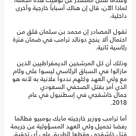
لماذا الآن، قال إن هناك أسباباً خارجية وأخرى
داخلية.
تقول المصادر إن محمد بن سلمان قلق من
احتمال ألا ينجح دونالد ترامب في ضمان فترة
رئاسية ثانية.
وذلك أن كل المرشحين الديمقراطيين الذين
مازالوا في السباق الرئاسي ليسوا على وئام
مع ولي العهد وكلهم نددوا علانية به لأنه هو
الذي أمر بقتل الصحفي السعودي
جمال خاشقجي في إسطنبول في عام
2018.
أما ترامب ووزير خارجيته مايك بومبيو فطالما
رفضا تحميل ولي العهد المسؤولية عن جريمة
قتل خاشقجي وقطعا الطريق على أي تحقيق