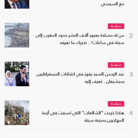
مع السيسي
سياسة
2
من له مصلحة بعبور آلاف البشر حدود المغرب إلى
سبتة في ساعات؟.. نخبرك ما نعرفه
سياسة
3
عبد الرحمن السيد يفوز في انتخابات الديمقراطيين
بميشيغان.. تعرف إليه
سياسة
4
هكذا خرجت "الشائعات" التي تسببت في أزمة
المهاجرين بمدينة سبتة