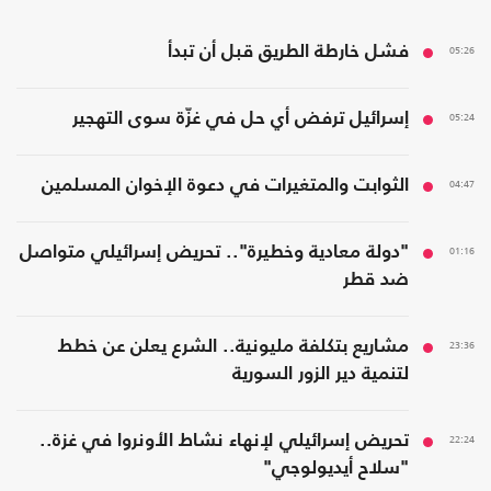
05:26
فشل خارطة الطريق قبل أن تبدأ
05:24
إسرائيل ترفض أي حل في غزّة سوى التهجير
04:47
الثوابت والمتغيرات في دعوة الإخوان المسلمين
01:16
"دولة معادية وخطيرة".. تحريض إسرائيلي متواصل
ضد قطر
23:36
مشاريع بتكلفة مليونية.. الشرع يعلن عن خطط
لتنمية دير الزور السورية
22:24
تحريض إسرائيلي لإنهاء نشاط الأونروا في غزة..
"سلاح أيديولوجي"