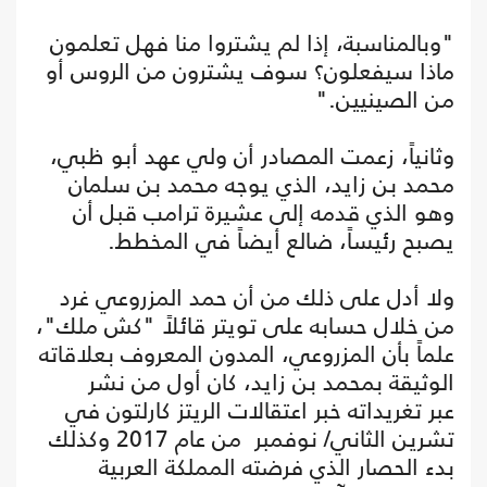
"وبالمناسبة، إذا لم يشتروا منا فهل تعلمون
ماذا سيفعلون؟ سوف يشترون من الروس أو
من الصينيين."
وثانياً، زعمت المصادر أن ولي عهد أبو ظبي،
محمد بن زايد، الذي يوجه محمد بن سلمان
وهو الذي قدمه إلى عشيرة ترامب قبل أن
يصبح رئيساً، ضالع أيضاً في المخطط.
ولا أدل على ذلك من أن حمد المزروعي غرد
من خلال حسابه على تويتر قائلاً "كش ملك"،
علماً بأن المزروعي، المدون المعروف بعلاقاته
الوثيقة بمحمد بن زايد، كان أول من نشر
عبر تغريداته خبر اعتقالات الريتز كارلتون في
تشرين الثاني/ نوفمبر من عام 2017 وكذلك
بدء الحصار الذي فرضته المملكة العربية