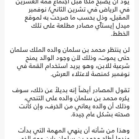
يود أن يصبح ملكاً قبل اجتماع قمة العشرين
في الرياض في تشرين الثاني/ نوفمبر
المقبل، وذل بحسب ما صرحت به لموقع
ميدل إيستآي مصادر مطلعة على تلك
الخطط.
لن ينتظر محمد بن سلمان والده الملك سلمان
حتى يموت، وذلك لأن وجود الوالد يمنح
شرعية للابن، وهو يريد استخدام القمة في
نوفمبر كمنصة لاعتلاء العرش.
تقول المصادر أيضاً إنه بديلاً عن ذلك، سوف
يكره محمد بن سلمان والده على التنحي،
وذلك أن والده يعاني من الخرف، وإن كانت
صحته بشكل عام جيدة.
وهذا من شأنه أن ينهي المهمة التي بدأت
عندما أطاح محمد بن سلمان بابن عمه الذي