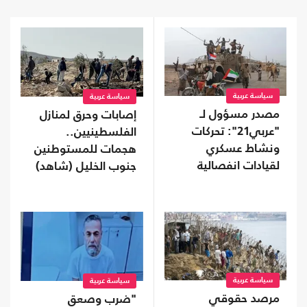
سياسة عربية
سياسة عربية
مصدر مسؤول لـ
إصابات وحرق لمنازل
"عربي21": تحركات
الفلسطينيين..
ونشاط عسكري
هجمات للمستوطنين
لقيادات انفصالية
جنوب الخليل (شاهد)
موالية للإمارات في
محافظة نفطية
سياسة عربية
سياسة عربية
مرصد حقوقي
"ضرب وصعق