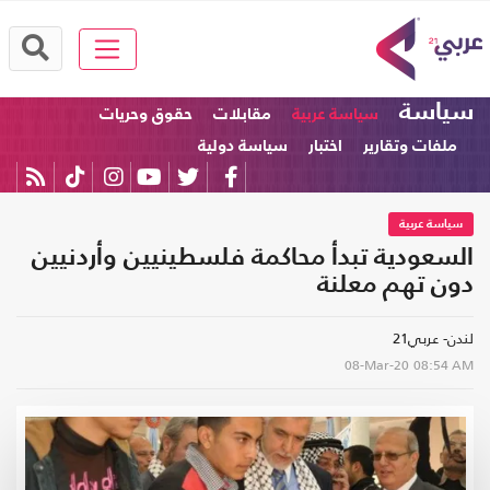
سياسة
سياسة عربية
مقابلات
حقوق وحريات
ملفات وتقارير
اختبار
سياسة دولية
سياسة عربية
السعودية تبدأ محاكمة فلسطينيين وأردنيين
دون تهم معلنة
لندن- عربي21
08-Mar-20
08:54 AM