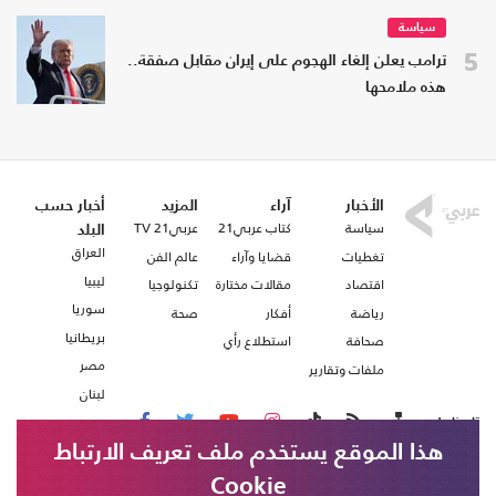
سياسة
5
ترامب يعلن إلغاء الهجوم على إيران مقابل صفقة..
هذه ملامحها
الأخبار
آراء
المزيد
أخبار حسب
سياسة
كتاب عربي21
عربي21 TV
البلد
العراق
تغطيات
قضايا وآراء
عالم الفن
ليبيا
اقتصاد
مقالات مختارة
تكنولوجيا
سوريا
رياضة
أفكار
صحة
بريطانيا
صحافة
استطلاع رأي
مصر
ملفات وتقارير
لبنان
تابعنا على
هذا الموقع يستخدم ملف تعريف الارتباط
Cookie