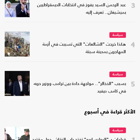
3
عبد الرحمن السيد يفوز في انتخابات الديمقراطيين
بميشيغان.. تعرف إليه
سياسة
4
هكذا خرجت "الشائعات" التي تسببت في أزمة
المهاجرين بمدينة سبتة
سياسة
5
بسبب "الذخائر".. مواجهة حادة بين ترامب ووزير حربه
في كامب ديفيد
الأكثر قراءة في أسبوع
سياسة
1
قيادات بـ "البوليساريو" تفتح باب النقاش حول مقترح