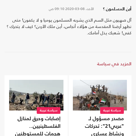
الأحد، 08-03-2020
09:10 ص
أين المسلمون ؟
آل صهيون مثل السم الذي يشربه المسلمون يوميا و لا يكفون! متى
نطهر أرضنا المقدسة من هؤلاء أنجاس، أين ملك الأردن؟ كيف لا يتحرك ؟
كفى! شعبك يذل أمامك.
المزيد في سياسة
سياسة عربية
سياسة عربية
مصدر مسؤول لـ
إصابات وحرق لمنازل
"عربي21": تحركات
الفلسطينيين..
ونشاط عسكري
هجمات للمستوطنين