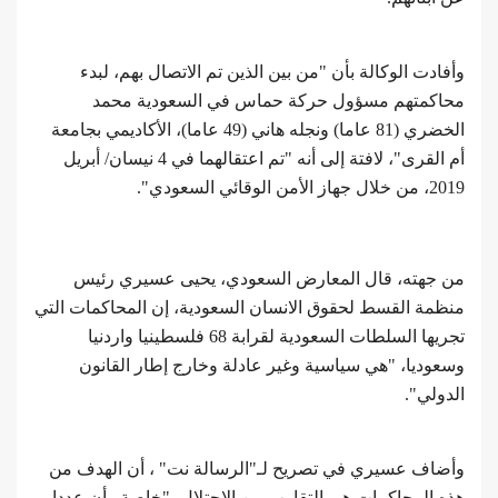
وأفادت الوكالة بأن "من بين الذين تم الاتصال بهم، لبدء
محاكمتهم مسؤول حركة حماس في السعودية محمد
الخضري (81 عاما) ونجله هاني (49 عاما)، الأكاديمي بجامعة
أم القرى"، لافتة إلى أنه "تم اعتقالهما في 4 نيسان/ أبريل
2019، من خلال جهاز الأمن الوقائي السعودي".
من جهته، قال المعارض السعودي، يحيى عسيري رئيس
منظمة القسط لحقوق الانسان السعودية، إن المحاكمات التي
تجريها السلطات السعودية لقرابة 68 فلسطينيا واردنيا
وسعوديا، "هي سياسية وغير عادلة وخارج إطار القانون
الدولي".
وأضاف عسيري في تصريح لـ"الرسالة نت" ، أن الهدف من
هذه المحاكمات هي التقارب من الاحتلال، "خاصة وأن عددا