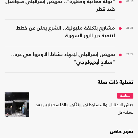
01:16
"دولة معادية وخطيرة".. تحريض إسرائيلي متواصل
ضد قطر
23:36
مشاريع بتكلفة مليونية.. الشرع يعلن عن خطط
لتنمية دير الزور السورية
22:24
تحريض إسرائيلي لإنهاء نشاط الأونروا في غزة..
"سلاح أيديولوجي"
تغطية ذات صلة
سياسة
جيش الاحتلال والمستوطنون ينكّلون بالفلسطينيين بعد
عملية تل
تقرير خاص