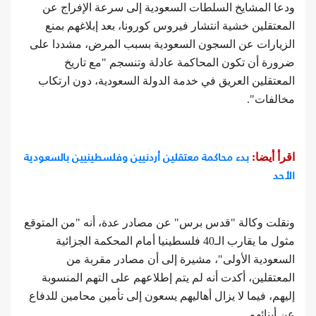
ودعا المشايخ السلطات السعودية إلى سرعة الإفراج عن
المعتقلين خشية انتشار فيروس كورونا، بعد إبلاغهم بمنع
الزيارات عن السجون السعودية بسبب المرض، مشددا على
ضرورة أن تكون المحاكمة عادلة وتنسجم "مع تاريخ
المعتقلين العريق في خدمة الدولة السعودية، دون ارتكاب
مخالفات".
بدء محاكمة معتقلين أردنيين وفلسطينيين بالسعودية
اقرأ أيضا:
الأحد
ونقلت وكالة "قدس برس" عن مصادر عدة، أنه "من المتوقع
مثول ما يقارب الـ40 فلسطينيا أمام المحكمة الجزائية
السعودية الأولى"، مشيرة إلى أن مصادر مقربة من
المعتقلين، أكدت أنه لم يتم إطلاعهم على التهم المنسوبة
إليهم، فيما لا يزال أهاليهم يسعون إلى تأمين محامين للدفاع
عن أبنائهم.