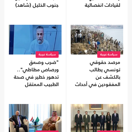
لقيادات انفصالية
جنوب الخليل (شاهد)
موالية للإمارات في
محافظة نفطية
سياسة عربية
سياسة عربية
مرصد حقوقي
"ضرب وصعق
تونسي يطالب
ورصاص مطاطي"..
بالكشف عن
تدهور خطير في صحة
المفقودين في أحداث
الطبيب المعتقل
"سبتة"
حسام أبو صفقة