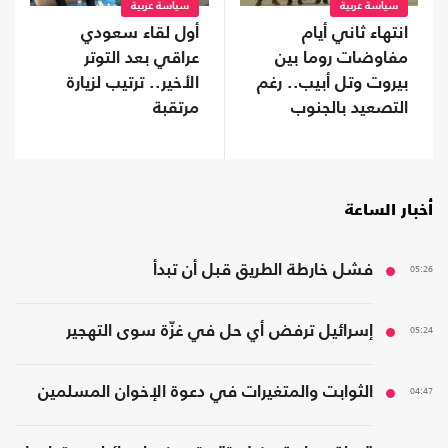
سياسة عربية
سياسة عربية
انتهاء ثاني أيام
أول لقاء سعودي
مفاوضات روما بين
عراقي بعد التوتر
بيروت وتل أبيب.. رغم
الأخير.. ترتيب لزيارة
التصعيد بالجنوب
مرتقبة
أخبار الساعة
05:26
فشل خارطة الطريق قبل أن تبدأ
05:24
إسرائيل ترفض أي حل في غزّة سوى التهجير
04:47
الثوابت والمتغيرات في دعوة الإخوان المسلمين