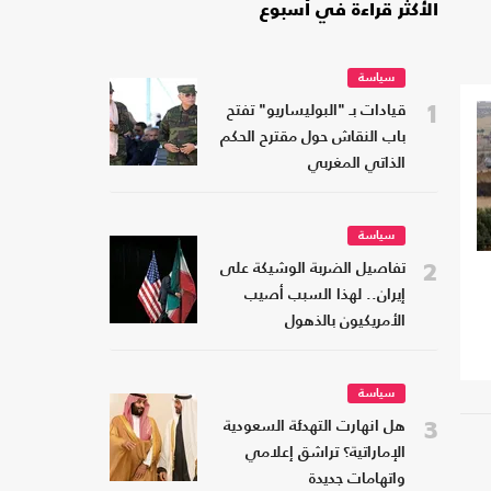
الأكثر قراءة في أسبوع
سياسة
1
قيادات بـ "البوليساريو" تفتح
باب النقاش حول مقترح الحكم
الذاتي المغربي
سياسة
2
تفاصيل الضربة الوشيكة على
إيران.. لهذا السبب أصيب
الأمريكيون بالذهول
سياسة
3
هل انهارت التهدئة السعودية
الإماراتية؟ تراشق إعلامي
واتهامات جديدة