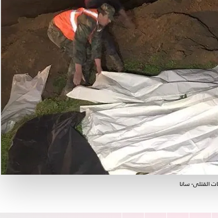
ت القتلى- سانا