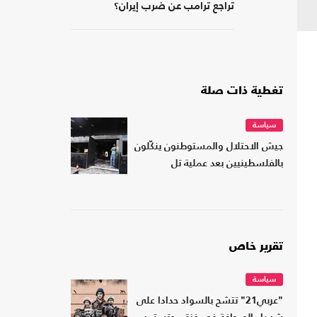
تراجع ترامب عن ضرب إيران؟
تغطية ذات صلة
سياسة
جيش الاحتلال والمستوطنون ينكّلون
بالفلسطينيين بعد عملية تل
تقرير خاص
سياسة
"عربي21" تتشح بالسواد حدادا على