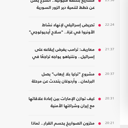
23:36
مشاريع بتكلفة مليونية.. الشرع يعلن
عن خطط لتنمية دير الزور السورية
22:24
تحريض إسرائيلي لإنهاء نشاط
الأونروا في غزة.. "سلاح أيديولوجي"
21:37
معاريف: ترامب يفرض إيقاعه على
إسرائيل.. ونتنياهو يواجه تراجعًا في
هامش القرار
20:37
مشروع "تركيا بلا إرهاب" يصل
البرلمان.. وأردوغان يتحدث عن مرحلة
جديدة
20:31
كيف توازن الإمارات بين إعادة علاقاتها
مع إيران وشراكتها الأمنية
بـ"إسرائيل"؟
20:21
مخزون الصواريخ يحسم القرار.. لماذا