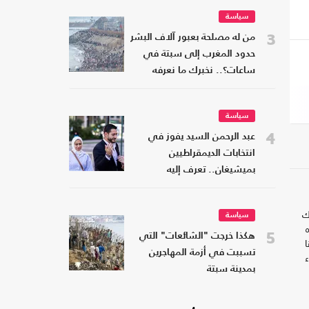
سياسة
3
من له مصلحة بعبور آلاف البشر
حدود المغرب إلى سبتة في
ساعات؟.. نخبرك ما نعرفه
سياسة
4
عبد الرحمن السيد يفوز في
انتخابات الديمقراطيين
بميشيغان.. تعرف إليه
ك
سياسة
5
هكذا خرجت "الشائعات" التي
تسببت في أزمة المهاجرين
بمدينة سبتة