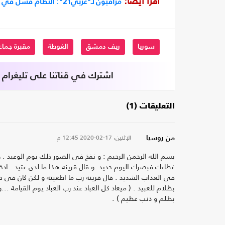
اقرأ أيضا:
مراقبون لـ"عربي21": النظام فشل في جر إدلب لـ"المصالحة"
سوريا
ريف دمشق
الغوطة
مقبرة جماع
اشترك في قناتنا على تليغرام
التعليقات (1)
الإثنين، 17-02-2020
12:45 م
من روسيا
بسم الله الرحمن الرحيم : و نفخ فى الصور ذلك يوم الوعيد
غطاءك فبصرك اليوم حديد .و قال قرينه هذا ما لدى عتيد . ادخلوا
فى العذاب الشديد . قال قرينه رب ما اطغيته و لكن كان فى ضل
بظلام للعبيد . ( ميعاد كل العباد عند رب العباد يوم القيامة
بظلم و ذنب عظيم ) .