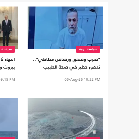
سياسة عربية
سياسة عر
"ضرب وصعق ورصاص مطاطي"..
انتهاء ث
تدهور خطير في صحة الطبيب
بيروت وت
المعتقل حسام أبو صفقة
بالجنوب
9:15 PM
05-Aug-26
10:32 PM