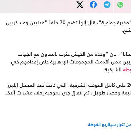
أعلن النظام السوري، ليل الأحد، العثور على "مقبرة جماعية"، قال إنها تضم 70 جثة لـ"مدنيين وعسكريين
شق.
سانا"، بأن "وحدة من الجيش عثرت بالتعاون مع الجهات
ين ممن أقدمت المجموعات الإرهابية على إعدامهم في
الشرقية.
وطة
وسيطرت قوات النظام السوري في عام 2018 على كامل الغوطة الشرقية، التي كانت تُعد المعقل الأبرز
يفة وحصار طويل، ثم اتفاق جرى بموجبه إجلاء عشرات آلاف
ن تكرار سيناريو الغوطة