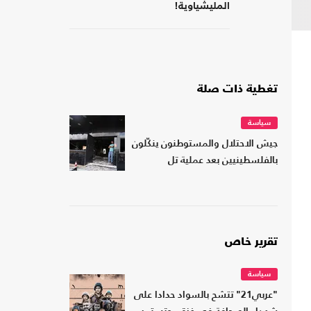
المليشياوية!
تغطية ذات صلة
سياسة
جيش الاحتلال والمستوطنون ينكّلون
بالفلسطينيين بعد عملية تل
تقرير خاص
سياسة
"عربي21" تتشح بالسواد حدادا على