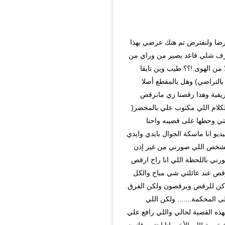
هتك عرض بالرضا ولنفترض تم هتك عرضي بهذا
اعرف شلي قاعد يصير من وراي من
من الهوى !؟؟ طيب وين تايقا
التراضي) وهل بالمقطع أصلا
يقية وهذا رقصنا زي مانرقص
كلام اللي مكتوب علي بالمحضر(
ي وحطها على قضيبه واحنا
ديو انا ماسكة الجوال بايدي وايدي
 الشخص اللي صورني من غير إذن
رني باللحظة اللي انا راح ارقص
الرقص عند عائلتي شي مباح والكل
اكن للرقص ويرقصون ولكن الفرق
 المحكمة....... ولكن اللي
هذه القضية لحالي واللي رافع علي