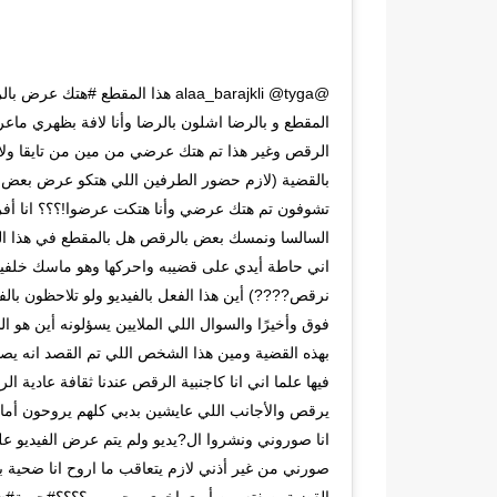
@alaa_barajkli @tyga هذا المقطع #
المقطع و بالرضا اشلون بالرضا وأنا لافة بظهري م
الرقص وغير هذا تم هتك عرضي من مين من تايقا ولا 
بالقضية (لازم حضور الطرفين اللي هتكو عرض بعض ب
تشوفون تم هتك عرضي وأنا هتكت عرضوا!؟؟؟ انا أفر
السالسا ونمسك بعض بالرقص هل بالمقطع في هذا ال
اني حاطة أيدي على قضيبه واحركها وهو ماسك خلفيت
نرقص????) أين هذا الفعل بالفيديو ولو تلاحظون بالفي
فوق وأخيرًا والسوال اللي الملايين يسؤلونه أين هو
بهذه القضية ومين هذا الشخص اللي تم القصد انه يصو
فيها علما اني انا كاجنبية الرقص عندنا ثقافة عادية 
يرقص والأجانب اللي عايشين بدبي كلهم يروحون أم
انا صوروني ونشروا ال?يديو ولم يتم عرض الفيديو على
صورني من غير أذني لازم يتعاقب ما اروح انا ضحية ب