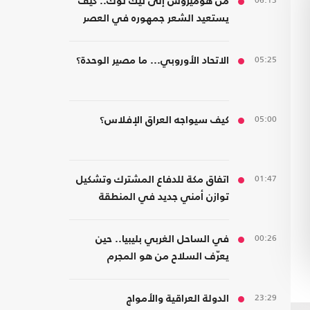
06:13
من هوميروس إلى تيك توك.. كيف
يستعيد الشعر جمهوره في العصر
الرقمي؟
05:25
الاتحاد الأوروبي... ما مصير الوحدة؟
05:00
كيف سيواجه العراق الإفلاس؟
01:47
اتفاق مكة للدفاع المشترك وتشكيل
توازن أمني جديد في المنطقة
00:26
في الساحل الغربي بليبيا.. حين
يعرّف السلاح من هو المجرم
23:29
الدولة العراقية والأمواج