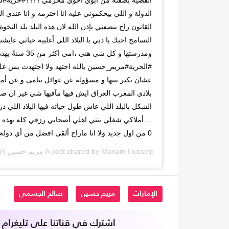
القضية بصفته من أبوي اخوي محرمي ؟؟؟؟#حرية#شخصي
الدولة و اللي بيحكموني عليه انا احترمه و انا عندي ا
القانون راح ينصفني بإذن الله لان هذه البلد بلد النخو
التسامح احبك يا دبي يا البلاد اللي أغلبية حياتي عايش
ومدرستها و كل شي 
#الحرية#مريم_حسين يالله اجتهد ولا اجتهدت بس على 
عشان تكبر بنتها و مسؤولة عن عوائل يتامى و عن أمها
بلادي المغرب العراق ايش فيها مآفيها شي غير ان صع
الشكل بالبلد اللي عاش طول حياته فيها البلاد اللي 
....أملاكي شغلي بنتي اهلي أصحابي رزقي كله بهذه 
0 من اول جديد ولا انا ماراح ألقى افضل من أي دولة عربية او خليجية ??احبكم
Mariam Hussein مريم حسين
A post shared by
n_maryoum) on
الإمارات
مريم حسين
صالح الجسمي
اشترك في قناتنا على تليغرام