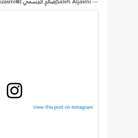
— Saleh Aljasmi|صالح الجسمي (@SalehJasmi)
View this post on Instagram