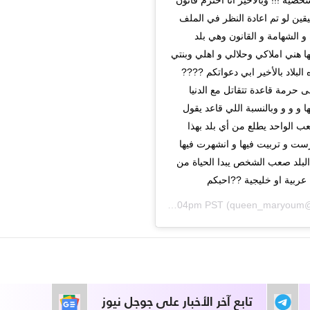
ة !!! وبالأخير انا احترم قانون
ليقين لو تم اعادة النظر في الملف
ة و الشهامة و القانون وهي بلد
تها هني املاكي وحلالي و اهلي وبنتي
هني ،امي اكثر من 35 سنةً بهذه البلاد بالأخير ابي دعواتكم ????
حرمة قاعدة تتقاتل مع الدنيا
 و و و وبالنسبة اللي قاعد يقول
ب الواحد يطلع من أي بلد بهذا
درست و تربيت فيها و انشهرت فيها
البلد صعب الشخص يبدا الحياة من
Jan 28, 2020 at 11:04pm PST
(@quee
تابع آخر الأخبار على جوجل نيوز