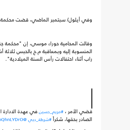
وفي أيلول/ سبتمبر الماضي، قضت محكمة إما
وقالت المحامية حوراء موسى، إن "محكمة جن
المنسوبة إليه وبمعاقبة م.ح بالحبس ثلاثة أ
راب أثناء احتفالات رأس السنة الميلادية".
قضي الأمر ،
في عهدة الادارة ا
#مريم_حسين
الصادر بحقها، شكراً
#شرطة_دبي
@DubaiPoliceHQ
FmQhnLYDrO