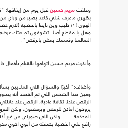
وعلقت
قبل يوم من إيقاقها: "ت
مريم حسين
بظهري ماعرف شلي قاعد يصير من وراي من ا
الهوى !؟؟ طيب وين تايقا بالقضية (لازم ح
وهل بالمقطع أصلا تشوفون تم هتك عرضي وأ
السالسا ونمسك بعض بالرقص".
وأنكرت مريم حسين اتهامها بالقيام بأفعال خا
وأضاف:" أخيرًا والسؤال اللي الملايين يس
ومين هذا الشخص اللي تم القصد أنه يصورني ب
الرقص عندنا ثقافة عادية، الرقص عند عائلت
يروحون أماكن للرقص ويرقصون، ولكن الفرق
المحكمة....... ولكن اللي صورني من غير أذن
رافع علي القضية بصفته من أبوي أخوي محر