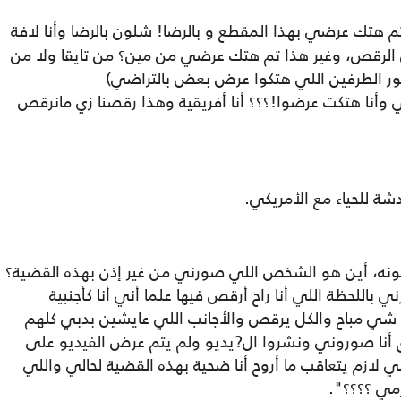
م هتك عرضي بهذا المقطع و بالرضا! شلون بالرضا وأنا لافة
لرقص، وغير هذا تم هتك عرضي من مين؟ من تايقا ولا من
ضور الطرفين اللي هتكوا عرض بعض بالتراضي)
نا هتكت عرضوا!؟؟؟ أنا أفريقية وهذا رقصنا زي مانرقص
دشة للحياء مع الأمريكي.
ألونه، أين هو الشخص اللي صورني من غير إذن بهذه القضية؟
اللحظة اللي أنا راح أرقص فيها علما أني أنا كأجنبية
ي شي مباح والكل يرقص والأجانب اللي عايشين بدبي كلهم
 أنا صوروني ونشروا ال?يديو ولم يتم عرض الفيديو على
ي لازم يتعاقب ما أروح أنا ضحية بهذه القضية لحالي واللي
مي ؟؟؟؟".