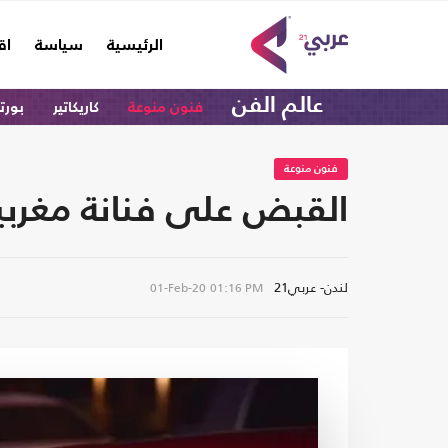
(current)
الرئيسية
سياسة
اق
عالم الفن
فنون منوعة
كاريكاتير
بورت
فنون منوعة
القبض على فنانة مغرب
لندن- عربي21
01-Feb-20
01:16 PM