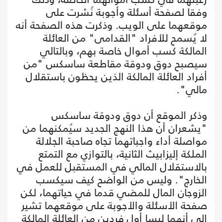
وفقا لصفحة أسئلة وأجوبة نُشرت على
موقعهما على الويب. وذكرت هذه الصفحة أنه
لا يُسمح للأفراد "القدامى" من العائلة
المالكة كسب أموال خاصة بهم، وبالتالي
سيصبح دوق ودوقة مقاطعة ساسكس "من
أفراد العائلة المالكة الذين يحظون باستقلال
مالي".
وذكر الموقع أن دوق ودوقة ساسكس
"يشعران أن هذا النهج الجديد سيُمكنهما من
مواصلة أداء واجباتهما تجاه صاحبة الجلالة
الملكة إليزابيث الثانية، بالتوازي مع التمتع
بالاستقلال المالي في المستقبل للعمل في
الخارج". وليس من الواضح كيف سيكسب
الزوجان المال للمضي قدما في حياتهما، لكن
صفحة الأسئلة والأجوبة على موقعهما تشير
إلى أنهما ليسا أول فردين من العائلة المالكة