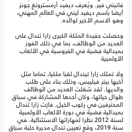
فانيتي فير. ويُعرف ديفيد أرمسترونغ جونز
أيضا باسم ديفيد ليني في العالم المهني،
وهو الاسم الأخير لوالده.
وحصلت حفيدة الملكة الكبرى زارا تندال على
العديد من الوظائف، بما في ذلك الفوز
بميدالية فضية في الفروسية في الألعاب
الأولمبية
ولا تملك زارا تيندال لقبا ملكيا، تماما مثل
أخيها بيتر فيليبس، وذلك بناء على طلب
والديها. لقد شغلت العديد من الوظائف
طوال حياتها، وكان أحدها المشاركة في سباق
المحترفين في ركوب الخيل. فازت زارا تندال
بميدالية فضية في دورة الألعاب الأولمبية
لسنة 2012 نظرا لمهاراتها الاستثنائية. في
سنة 2019، وقع تعيين تندال مديرة حلبة سباق