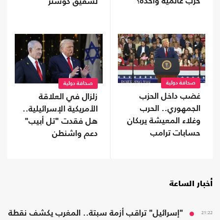
حرب عالمية واحدة؟
لشقيق كوشنر
صحافة دولية
صحافة دولية
غضب داخل الحزب
زلزال في العلاقة
الجمهوري.. الحرب
الأمريكية الإسرائيلية..
وغلاء المعيشة يربكان
هل فقدت "تل أبيب"
حسابات ترامب
دعم واشنطن
التاريخي؟
أخبار الساعة
21:22
"إسرائيل" تراقب أزمة سبتة.. المغرب يكشف نقطة