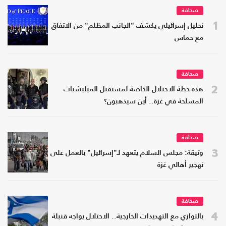
صحافة
1
تحليل إسرائيلي يكشف "الجانب المظلم" من الاتفاق
مع حماس
صحافة
2
هذه خطة الاحتلال الخاصة لمستقبل الميليشيات
المسلحة في غزة.. أين سيذهبون؟
صحافة
3
وثيقة: مجلس السلام يتعهد لـ"إسرائيل" بالعمل على
تهجير أهالي غزة
صحافة
4
بالتوازي مع التهديدات الخارجية.. الاحتلال يواجه قنبلة