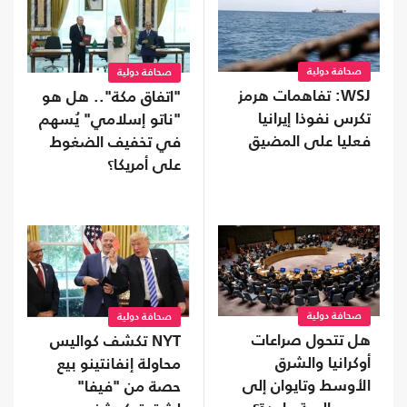
صحافة دولية
صحافة دولية
WSJ: تفاهمات هرمز
"اتفاق مكة".. هل هو
تكرس نفوذا إيرانيا
"ناتو إسلامي" يُسهم
فعليا على المضيق
في تخفيف الضغوط
على أمريكا؟
صحافة دولية
صحافة دولية
هل تتحول صراعات
NYT تكشف كواليس
أوكرانيا والشرق
محاولة إنفانتينو بيع
الأوسط وتايوان إلى
حصة من "فيفا"