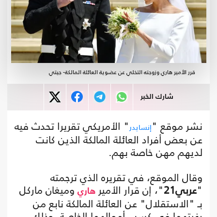
قرر الأمير هاري وزوجته التخلي عن عضوية العائلة المالكة- جيتي
شارك الخبر
نشر موقع "
" الأمريكي تقريرا تحدث فيه
إنسايدر
عن بعض أفراد العائلة المالكة الذين كانت
لديهم مهن خاصة بهم.
وقال الموقع، في تقريره الذي ترجمته
"
عربي21
"، إن قرار الأمير
وميغان ماركل
هاري
بـ "الاستقلال" عن العائلة المالكة نابع من
رغبتهما في كسب أموالهما الخاصة، وذلك