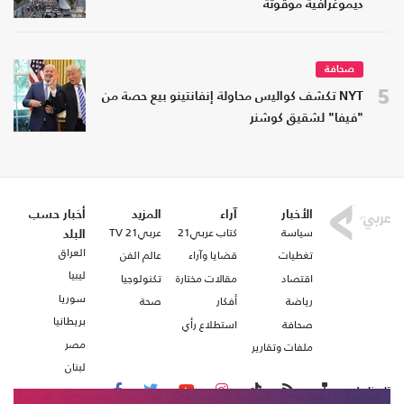
ديموغرافية موقوتة
صحافة
5
NYT تكشف كواليس محاولة إنفانتينو بيع حصة من
"فيفا" لشقيق كوشنر
الأخبار
آراء
المزيد
أخبار حسب
سياسة
كتاب عربي21
عربي21 TV
البلد
العراق
تغطيات
قضايا وآراء
عالم الفن
ليبيا
اقتصاد
مقالات مختارة
تكنولوجيا
سوريا
رياضة
أفكار
صحة
بريطانيا
صحافة
استطلاع رأي
مصر
ملفات وتقارير
لبنان
تابعنا على