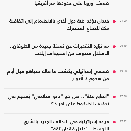
ضعف أوروبا على حدودها مع أفريقيا
21:20
فيدان يؤكد رغبة دول أخرى بالانضمام إلى اتفاقية
مكة للدفاع المشترك
20:19
مع تزايد التقديرات عن نسخة جديدة من الطوفان..
الاحتلال متخوف من استهداف إيلات
19:58
صحفي إسرائيلي يكشف ما قاله نتنياهو قبل أيام
من هجوم 7 أكتوبر
17:26
"اتفاق مكة".. هل هو "ناتو إسلامي" يُسهم في
تخفيف الضغوط على أمريكا؟
17:22
قراءة إسرائيلية في التحالف الجديد بالشرق
الأوسط.. "دليل فقدان ثقة"