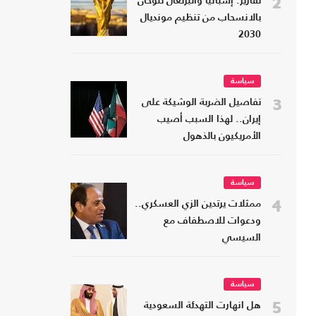
2
تقارير: إسبانيا والبرتغال تلوحان
بالانسحاب من تنظيم مونديال
2030
سياسة
3
تفاصيل الضربة الوشيكة على
إيران.. لهذا السبب أصيب
الأمريكيون بالذهول
سياسة
4
ممثلات يرتدين الزي العسكري..
ودعوات للاصطفاف مع
السيسي
سياسة
5
هل انهارت التهدئة السعودية