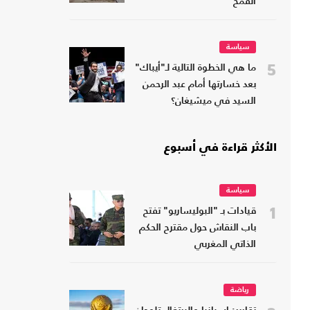
القمح
سياسة
5
ما هي الخطوة التالية لـ"أيباك"
بعد خسارتها أمام عبد الرحمن
السيد في ميشيغان؟
الأكثر قراءة في أسبوع
سياسة
1
قيادات بـ "البوليساريو" تفتح
باب النقاش حول مقترح الحكم
الذاتي المغربي
رياضة