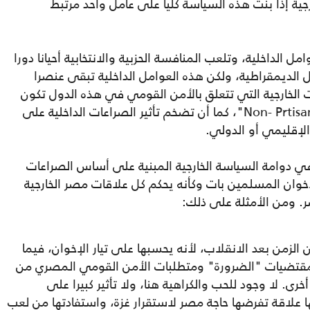
جية إذا بنت هذه السياسة كليا على عامل واحد مرتبط
مل الداخلية، وتلعب المنافسة الحزبية والانتخابية أحيانا دورا
الديمقراطية، ولكن هذه العوامل الداخلية تبقى عنصرا
 الخارجية التي تتعلق بالأمن القومي في هذه الدول تكون
عادة سياسة غير مرتبطة بالصراعات الحزبية "Non- Prtisan"، كما أن تضخم تأثير الصراعات الداخلية على
لإقليمي أو الدولي.
ر منذ انقلاب عام 2013 دخلت في دوامة السياسة الخارجية المبنية على أساس الصراعات
لإخوان المسلمين بات وكأنه يحكم كل علاقات مصر الخارجية
. ومن الأمثلة على ذلك:
الزمن بعد الانقلاب، لأنه يحسبها على تيار الإخوان، فيما
ى مقتضيات "الضرورة" ومتطلبات الأمن القومي المصري من
ى. لا وجود للحب والكراهية هنا، ولا تأثير كبيرا على
 علاقة تفرضها حاجة مصر لاستقرار غزة، واستفادتها من لعب