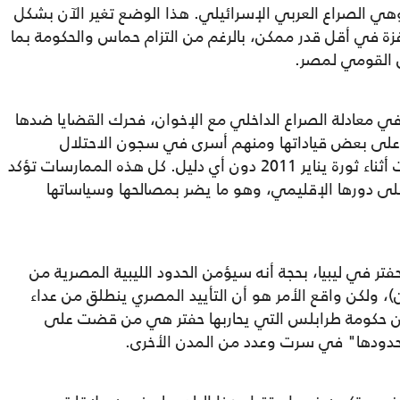
وهي الصراع العربي الإسرائيلي. هذا الوضع تغير الآن بشكل
ة في أقل قدر ممكن، بالرغم من التزام حماس والحكومة بما
 القومي لمصر.
في معادلة الصراع الداخلي مع الإخوان، فحرك القضايا ضدها
يانا على بعض قياداتها ومنهم أسرى في سجون الاحتلال
وشهداء، واتهمها بالمسؤولية عن أحداث جرت أثناء ثورة يناير 2011 دون أي دليل. كل هذه الممارسات تؤكد
على دورها الإقليمي، وهو ما يضر بمصالحها وسياساتها
تر في ليبيا، بحجة أنه سيؤمن الحدود الليبية المصرية من
)، ولكن واقع الأمر هو أن التأييد المصري ينطلق من عداء
لم أن حكومة طرابلس التي يحاربها حفتر هي من قضت على
لى حدودها" في سرت وعدد من المدن الأخرى.