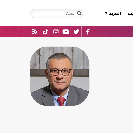
يت
المزيد