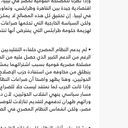
وإذا نظرنا للمصلحة القومية لمصر في ليبيا
اقتصادية جيدة بين القاهرة وطرابلس، وتعاو
في ليبيا. إن تحقيق كل هذه المصالح لا يمكن
ولكن السياسة الخارجية التي تحكمها صراعات 
لهزيمة حكومة طرابلس التي يفترض أنها تنتم
• لم يدعم النظام المصري حلفاءه التقليديين
الرغم من الدعم الكبير الذي حصل عليه من ال
مصلحة مصرية قومية بسبب اشتراكهما بمشاطأة
ينطلق من مخاوفه من استفادة حزب الإصلاح ا
الحوثيين، وهنا يظهر واضحا أن صراعات النظام
وإذا كانت الحرب كما نعتقد ليست حلا للصرا
مسار سياسي ينهي انقلاب الحوثيين، لأن دخو
ورائهم طهران تدفعهم لتقديم تنازلات للو
مصر، ولكن انغماس النظام المصري في الصرا