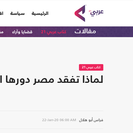
(current)
الرئيسية
سياسة
اق
مقالات
كتاب عربي 21
قضايا وآراء
مق
كتاب عربي 21
لماذا تفقد مصر دورها 
فراس أبو هلال
22-Jan-20
06:00 AM