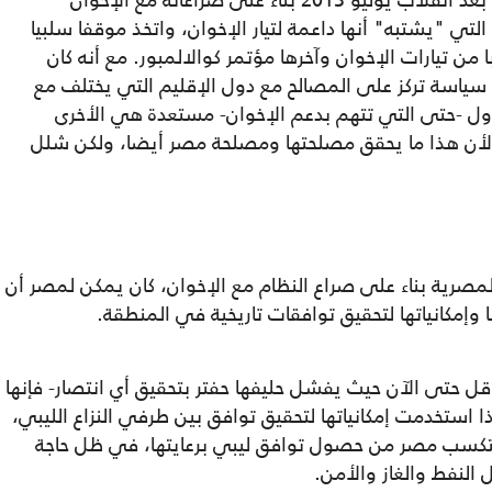
• بشكل عام، أقام النظام كل علاقاته الخارجية بعد انقلاب يوليو 2013 بناء على صراعاته مع الإخوان
 "يشتبه" أنها داعمة لتيار الإخوان، واتخذ موقفا سلبيا
 من تيارات الإخوان وآخرها مؤتمر كوالالمبور. مع أنه كان
سياسة تركز على المصالح مع دول الإقليم التي يختلف مع
دول -حتى التي تتهم بدعم الإخوان- مستعدة هي الأخرى
أن هذا ما يحقق مصلحتها ومصلحة مصر أيضا، ولكن شلل
المصرية بناء على صراع النظام مع الإخوان، كان يمكن لمصر أن
إمكانياتها لتحقيق توافقات تاريخية في المنطقة.
أقل حتى الآن حيث يفشل حليفها حفتر بتحقيق أي انتصار- فإنها
 استخدمت إمكانياتها لتحقيق توافق بين طرفي النزاع الليبي،
ا ستكسب مصر من حصول توافق ليبي برعايتها، في ظل حاجة
 النفط والغاز والأمن.