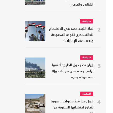
القتلى والجرحى
سياسة
2
لماذا تتردد مصر في الانضمام
لتحالف بحري تقوده السعودية
وتغيب عنه الإمارات؟
سياسة
3
إيران تحذر دول الخليج: أقنعوا
ترامب بعدم شن هجمات وإلا
سنضربكم بقوة
اقتصاد
4
لأول مرة منذ سنوات.. سوريا
تتجاوز احتياجاتها السنوية من