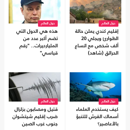
حول العالم
حول العالم
إقليم كندي يعلن حالة
هذه هي الدول التي
الطوارئ ويجلي 20
تضم أكبر عدد من
ألف شخص مع اتساع
المليارديرات.. "رقم
الحرائق (شاهد)
قياسي"
حول العالم
حول العالم
كيف يستخدم العلماء
قتيل ومصابون بزلزال
أسماك القرش للتنبؤ
ضرب إقليم شيتشوان
بالأعاصير؟
جنوب غرب الصين