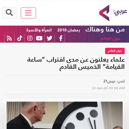
من هنا وهناك
رمضان 2018
المرأة والأسرة
حول العالم
حول العالم
علماء يعلنون عن مدى اقتراب "ساعة
القيامة" الخميس القادم
لندن- عربي21
22-Jan-20
03:39 AM