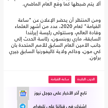
ألا يتم ضبطها كما وقع العام الماضي.
ومن المنتظر أن يحضر الإعلان عن "ساعة
القيامة" لعام 2020، عدد من أشهر العلماء
وقادة العالم، وستتولى رئيسة إيرلندا
السابقة، ماري روبنسون، رئاسة الحدث إلى
جانب الأمين العام السابق للأمم المتحدة بان
كي مون، وحاكم ولاية كاليفورنيا السابق جيري
براون.
الحرب الباردة
ساعة القيامة
تابع آخر الأخبار على جوجل نيوز
اشترك في قناتنا على تليغرام