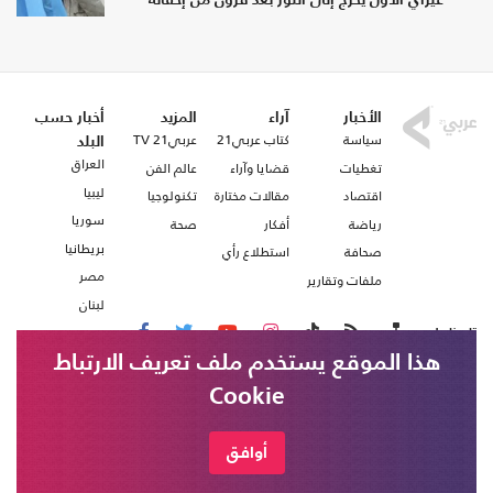
غيراي الأول يخرج إلى النور بعد قرون من إخفائه
الأخبار
آراء
المزيد
أخبار حسب
سياسة
كتاب عربي21
عربي21 TV
البلد
العراق
تغطيات
قضايا وآراء
عالم الفن
ليبيا
اقتصاد
مقالات مختارة
تكنولوجيا
سوريا
رياضة
أفكار
صحة
بريطانيا
صحافة
استطلاع رأي
مصر
ملفات وتقارير
لبنان
تابعنا على
هذا الموقع يستخدم ملف تعريف الارتباط
Cookie
من نحن
اتصل بنا
شروط الاستخدام
أوافق
عربي21 ، جميع الحقوق محفوظة @ 2020