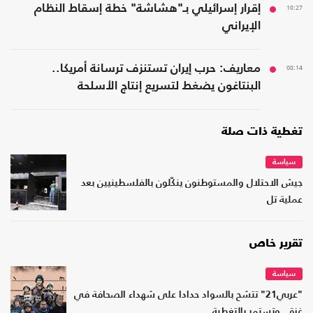
10:27
إقرار إسرائيلي بـ"هشاشة" خطة إسقاط النظام
الإيراني
08:14
معاريف: حرب إيران تستنزف ترسانة أمريكا..
البنتاغون يضغط لتسريع إنتاج الأسلحة
تغطية ذات صلة
سياسة
جيش الاحتلال والمستوطنون ينكّلون بالفلسطينيين بعد
عملية تل
تقرير خاص
سياسة
"عربي21" تتشح بالسواد حدادا على شهداء الصحافة في
غزة.. وتستمر بالتغطية