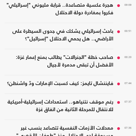
09:09
هجرة عكسية متصاعدة.. قرابة مليوني "إسرائيلي"
فكروا بمغادرة دولة الاحتلال
08:51
باحث إسرائيلي يشكك في جدوى السيطرة على
الأراضي.. هل يحمي الاحتلال "إسرائيل"؟
08:20
صاحب خطة "الجنرالات" يطالب بمنع إعمار غزة:
الأفضل أن تبقى مدمرة لأجيال
07:44
فايننشال تايمز: كيف كسبت الإمارات ودّ واشنطن؟
07:37
رغم موقف نتنياهو.. استعدادات إسرائيلية-أمريكية
للانتقال للمرحلة الثانية من اتفاق غزة
07:36
معدلات الأزمات النفسية تتصاعد بنسب غير
مسبوقة لدى الاحتلال منذ "طوفان الأقصى"