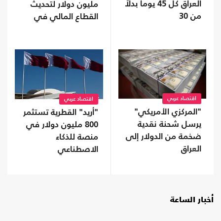
العراق كل 45 يوما بدلاً
مليون دولار لتحديث
من 30
القطاع المالي في
سوريا
اقتصاد عربي
اقتصاد عربي
"المركزي الأمريكي"
"أريد" القطرية تستثمر
يرسل شحنة نقدية
800 مليون دولار في
ضخمة من الدولار إلى
منصة للذكاء
العراق
الاصطناعي
أخبار الساعة