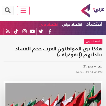
اقتصاد
اقتصاد دولي
اقتصاد عربي
اقتصاد عربي
هكذا يرى المواطنون العرب حجم الفساد
ببلدانهم (إنفوغراف)
لندن – عربي21
14-Dec-19
04:48 PM