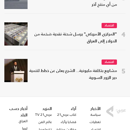
من أي منتج آخر
اقتصاد
4
"المركزي الأمريكي" يرسل شحنة نقدية ضخمة من
الدولار إلى العراق
اقتصاد
5
مشاريع بتكلفة مليونية.. الشرع يعلن عن خطط لتنمية
دير الزور السورية
الأخبار
آراء
المزيد
أخبار حسب
سياسة
كتاب عربي21
عربي21 TV
البلد
العراق
تغطيات
قضايا وآراء
عالم الفن
ليبيا
اقتصاد
مقالات مختارة
تكنولوجيا