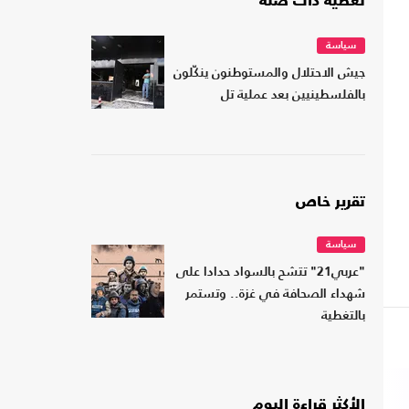
تغطية ذات صلة
سياسة
جيش الاحتلال والمستوطنون ينكّلون
بالفلسطينيين بعد عملية تل
تقرير خاص
سياسة
"عربي21" تتشح بالسواد حدادا على
شهداء الصحافة في غزة.. وتستمر
بالتغطية
الأكثر قراءة اليوم