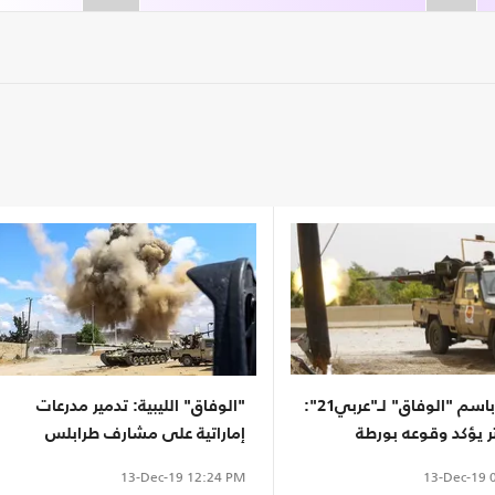
متحدث باسم "الوفاق" لـ"عربي21":
"الوفاق" الليبية: تدمير مدرعات
ر يؤكد وقوعه بورطة
إماراتية على مشارف طرابلس
13-Dec-19
0
13-Dec-19
12:24 PM