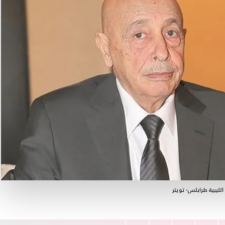
لليبية طرابلس- تويتر