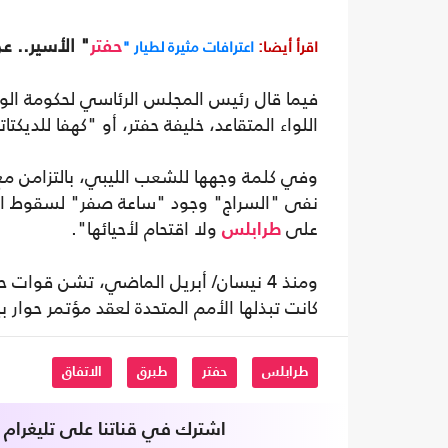
" الأسير.. ع
اقرأ أيضا:
اعترافات مثيرة لطيار "
حفتر
فيما قال رئيس المجلس الرئاسي لحكومة الوفاق
اللواء المتقاعد، خليفة حفتر، أو "كهفا للديكتات
وفي كلمة وجهها للشعب الليبي، بالتزامن م
نفى "السراج" وجود "ساعة صفر" لسقوط المد
على
ولا اقتحام لأحيائها".
طرابلس
ومنذ 4 نيسان/ أبريل الماضي، تشن قوا
كانت تبذلها الأمم المتحدة لعقد مؤتمر حوار بي
طرابلس
حفتر
طبرق
الاتفاق
اشترك في قناتنا على تليغرام