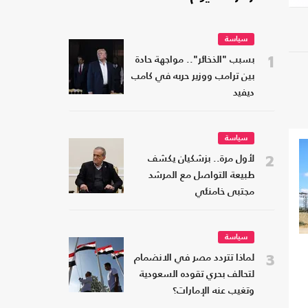
سياسة
1
بسبب "الذخائر".. مواجهة حادة
بين ترامب ووزير حربه في كامب
ديفيد
سياسة
2
لأول مرة.. بزشكيان يكشف
طبيعة التواصل مع المرشد
مجتبى خامنئي
سياسة
3
لماذا تتردد مصر في الانضمام
لتحالف بحري تقوده السعودية
وتغيب عنه الإمارات؟