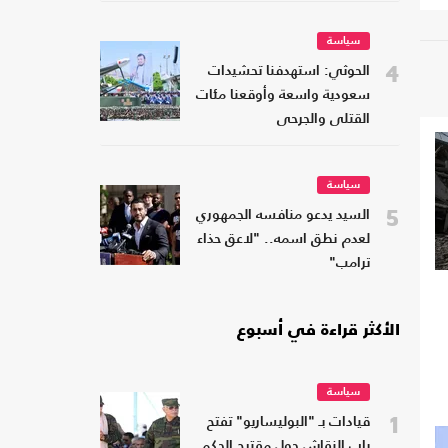
سياسة
4
الحوثي: استهدفنا تحشيدات
سعودية واسعة وأوقعنا مئات
القتلى والجرحى
سياسة
5
السيد يدعو منافسه الجمهوري
لعدم نطق اسمه.. "لاعق حذاء
ترامب"
الأكثر قراءة في أسبوع
سياسة
1
قيادات بـ "البوليساريو" تفتح
باب النقاش حول مقترح الحكم