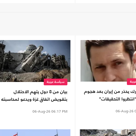
بية
سياسة عربية
رك يحذر من إيران بعد هجوم
بيان من 8 دول يتهم الاحتلال
انتظروا التحقيقات"
بتقويض اتفاق غزة ويدعو لمحاسبته
06-Aug-26
0
06-Aug-26
06:17 PM