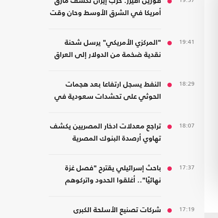
19:57
فورين أفيرز: حرب إيران تكشف مأزق
أمريكا في الشرق الأوسط وحان وقت
الانسحاب
19:41
"المركزي الأمريكي" يرسل شحنة
نقدية ضخمة من الدولار إلى العراق
18:29
النفط يسجل ارتفاعا بعد هجمات
الحوثي على تحشدات سعودية في
اليمن
18:07
تراجع معدلات ادخار المصريين يكشف
تهاوي أرصدة البنوك المصرية
17:37
باحث إسرائيلي يقترح "فصل غزة
نهائيًا".. أغلقوا الحدود واتركوهم
لمصر
17:19
شركات تصنيع الأسلحة الكبرى