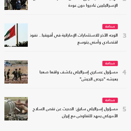
الإسرائيليين غادروا دون عودة
صحافة
3
الوجه الآخر للاستثمارات الإماراتية في أفريقيا.. نفوذ
اقتصادي وأمني يتوسع
صحافة
4
مسؤول عسكري إسرائيلي يكشف واقعا صعبا
يعيشه "جرحى الجيش"
صحافة
5
مسؤول إسرائيلي سابق: الحديث عن نقص السلاح
الأمريكي يمهد للتفاوض مع إيران