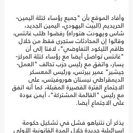
وأفاد الموقع بأن "جميع رؤساء كتلة اليمين-
الحريديم (البيت اليهودي، اليمين الجديد،
شاس ويهودت هتوراه) رفضوا طلب غانتس،
وقالوا إن المحادثات ستجرى فقط من خلال
طاقم الليكود التفاوضي"، لافتا إلى أن
"غانتس تواصل أيضا مع رؤساء كتلة المركز-
يسار، واتفق مع رئيس حزب تحالف "العمل-
جيشير" عمير بيرتس، ورئيس المعسكر
الديمقراطي نيستان هوروفيتس، على
الاجتماع الفترة القصيرة المقبلة، كما أنه اتفق
مع رئيس "القائمة المشتركة"، أيمن عودة
على الاجتماع أيضا.
يذكر أن نتنياهو فشل في تشكيل حكومة
إسرائيلية جديدة خلال المدة القانونية الأولى