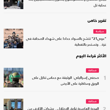
عملية تل
تقرير خاص
سياسة
"عربي21" تتشح بالسواد حدادا على شهداء الصحافة في
غزة.. وتستمر بالتغطية
الأكثر قراءة اليوم
صحافة
1
صحفي إسرائيلي: الوثيقة مع حماس تنازل على
الورق ومخاطرة على الأرض
صحافة
2
الهجرة العكسية تؤرق الاحتلال.. عشرات الآلاف من