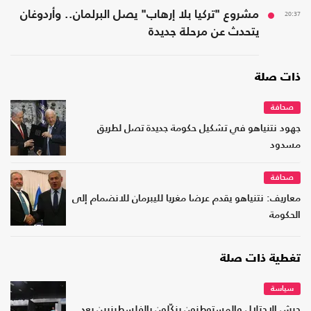
20:37
مشروع "تركيا بلا إرهاب" يصل البرلمان.. وأردوغان
يتحدث عن مرحلة جديدة
ذات صلة
صحافة
جهود نتنياهو في تشكيل حكومة جديدة تصل لطريق
مسدود
صحافة
معاريف: نتنياهو يقدم عرضا مغريا لليبرمان للانضمام إلى
الحكومة
تغطية ذات صلة
سياسة
جيش الاحتلال والمستوطنون ينكّلون بالفلسطينيين بعد