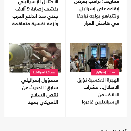
معاريف: ترامب يفرض
الاحتلال الإسرائيلي
إيقاعه على إسرائيل..
يكشف إصابة 9 آلاف
ونتنياهو يواجه تراجعًا
جندي منذ اندلاع الحرب
في هامش القرار
وأزمة نفسية متفاقمة
صحافة إسرائيلية
صحافة إسرائيلية
الهجرة العكسية تؤرق
مسؤول إسرائيلي
الاحتلال.. عشرات
سابق: الحديث عن
الآلاف من
نقص السلاح
الإسرائيليين غادروا
الأمريكي يمهد
دون عودة
للتفاوض مع إيران