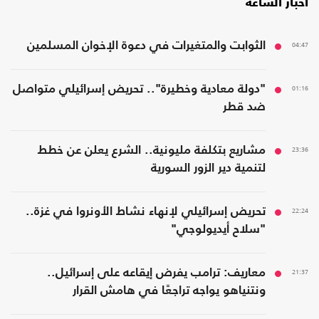
أخبار الساعة
04:47
الثوابت والمتغيرات في دعوة الإخوان المسلمين
01:16
"دولة معادية وخطيرة".. تحريض إسرائيلي متواصل
ضد قطر
23:36
مشاريع بتكلفة مليونية.. الشرع يعلن عن خطط
لتنمية دير الزور السورية
22:24
تحريض إسرائيلي لإنهاء نشاط الأونروا في غزة..
"سلاح أيديولوجي"
21:37
معاريف: ترامب يفرض إيقاعه على إسرائيل..
ونتنياهو يواجه تراجعًا في هامش القرار