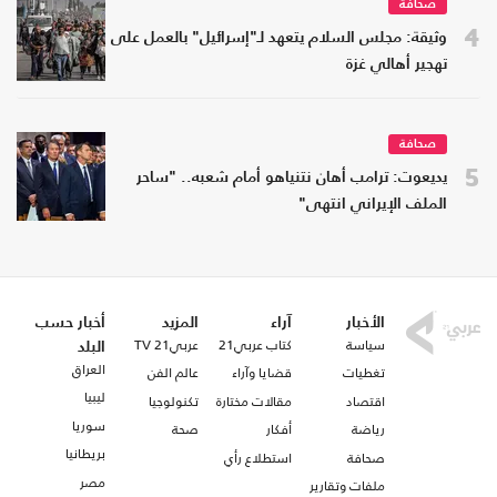
صحافة
4
وثيقة: مجلس السلام يتعهد لـ"إسرائيل" بالعمل على
تهجير أهالي غزة
صحافة
5
يديعوت: ترامب أهان نتنياهو أمام شعبه.. "ساحر
الملف الإيراني انتهى"
الأخبار
آراء
المزيد
أخبار حسب
سياسة
كتاب عربي21
عربي21 TV
البلد
العراق
تغطيات
قضايا وآراء
عالم الفن
ليبيا
اقتصاد
مقالات مختارة
تكنولوجيا
سوريا
رياضة
أفكار
صحة
بريطانيا
صحافة
استطلاع رأي
مصر
ملفات وتقارير