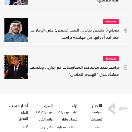
هذه ملامحها
سياسة
4
تسلم 5 ملايين دولار.. البيت الأبيض: على الإمارات
منع أحد أدواتها من مهاجمة ترامب
سياسة
5
ترامب يحدد موعد بدء المفاوضات مع إيران.. ويكشف
مفاجأة حول "الهجوم الملغي"
الأخبار
آراء
المزيد
أخبار حسب
سياسة
كتاب عربي21
عربي21 TV
البلد
العراق
تغطيات
قضايا وآراء
عالم الفن
ليبيا
اقتصاد
مقالات مختارة
تكنولوجيا