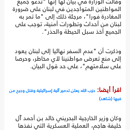
وقالت الوزارة في بيان لها إنها "تدعو جميع
المواطنين المتواجدين في لبنان على ضرورة
المغادرة فورا"، مرجئة ذلك إلى "ما تمر به
لبنان من أحداث وتطورات أمنية، توجب على
الجميع أخذ سبل الحيطة والحذر".
وذكرت أن "عدم السفر نهائيا إلى لبنان يعود
إلى منع تعرض مواطنينا لأي مخاطر، وحرصا
على سلامتهم"، على حد قول البيان.
اقرأ أيضا:
حزب الله يعلن تدمير آلية إسرائيلية وقتل وجرح من
فيها (شاهد)
وكان وزير الخارجية البحريني خالد بن أحمد آل
خليفة هاجم، العملية العسكرية التي نفذها