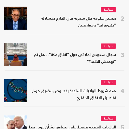
سياسة
2
تدشين حكومة ظل مصرية في الخارج بمشاركة
"تكنوقراط" ومعارضين
سياسة
3
سجال سعودي إماراتي حول "اتفاق مكة".. هل تم
"تهميش الخليج؟"
سياسة
4
هذه شروط الولايات المتحدة بخصوص مضيق هرمز..
تفاصيل الاتفاق المقترح
سياسة
5
الولايات المتحدة تضغط على نتنياهو بشأن غزة.. هذا