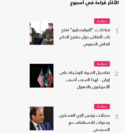
الأكثر قراءة في أسبوع
سياسة
1
قيادات بـ "البوليساريو" تفتح
باب النقاش حول مقترح الحكم
الذاتي المغربي
سياسة
2
تفاصيل الضربة الوشيكة على
إيران.. لهذا السبب أصيب
الأمريكيون بالذهول
سياسة
3
ممثلات يرتدين الزي العسكري..
ودعوات للاصطفاف مع
السيسي