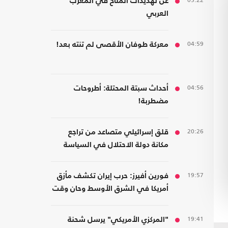
05:22
عن تهديدات المناخ في المغرب
العربي
04:59
معركة طوفان الأقصى لم تنته بعد!
04:56
أحداث سبتة المحتلة: أطروحات
مضطربة!
20:26
قلق إسرائيلي متصاعد من تراجع
مكانة دولة الاحتلال في السياسة
الأمريكية
19:57
فورين أفيرز: حرب إيران تكشف مأزق
أمريكا في الشرق الأوسط وحان وقت
الانسحاب
19:41
"المركزي الأمريكي" يرسل شحنة