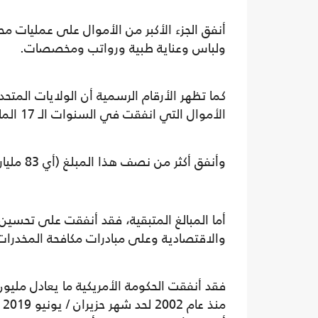
أنفق الجزء الأكبر من الأموال على عمليات مح
ولباس وعناية طبية ورواتب ومخصصات.
الأموال التي انفقت في السنوات الـ 17 الماضية) في جهود ومشاريع إعادة الإعمار في أفغانستان.
وأنفق أكثر من نصف هذا المبلغ (أي 83 مليار دولار) على بناء قوات الأمن الأفغانية من جيش وشرطة.
أما المبالغ المتبقية، فقد أنفقت على تحسين 
والاقتصادية وعلى مبادرات مكافحة المخدرات
م