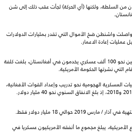
ان من السلطة، ولكنها (أي الحركة) لجأت عقب ذلك إلى شن
انستان.
ا واصلت واشنطن ضخ الأموال التي تقدر بمليارات الدولارات
عمليات إعادة الاعمار.
فبين عامي 2010 و2012، عندما كان للأمريكيين نحو 100 ألف عسكري يخدمون في أفغانستان، بلغت كلفة
يات العسكرية الهجومية نحو تدريب وإعداد القوات الأفغانية،
201 حوالي 18 مليار دولار فقط.
ع الأمريكية، يبلغ مجموع ما أنفقه الأمريكيون عسكريا في