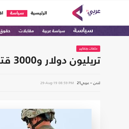
(current)
الرئيسية
سياسة
اق
سياسة
سياسة عربية
مقابلات
حقوق 
ملفات وتقارير
تريليون دولار و3000 قتيل كلفة حرب أمريكا بأفغانستان
لندن – عربي21
29-Aug-19
08:59 PM