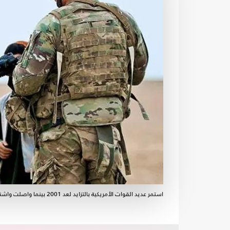
استمر عديد القوات الأمريكية بالتزايد لعد 2001 بينما واصلت واشنطن ضخ الأموال من أجل التصدي لمسلحي حركة طالبان- جيتي