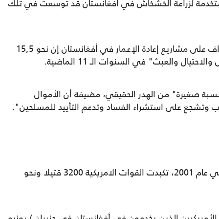
مستخدمة لزراعة الخشخاش في أفغانستان قد توسعت في تلك
ففي عام 2017، قالت الوكالة المكلفة بالاشراف على مشاريع إعادة الإعمار في أفغانستان إن نحو 15,5
يال والعبث" في السنوات الـ 11 الماضية.
ا نسبة صغيرة" من الهدر الحقيقي، مضيفة أن الأموال
روب وتشجع على استشراء الفساد وتدعم التأييد للمسلحين".
منذ اندلاع الحرب الأمريكية ضد حركة طالبان في عام 2001، تكبدت القوات الامريكية 3200 قتيلا ونحو
الأمريكيين الذين يخدمون في أفغانستان في حزيران / يونيو