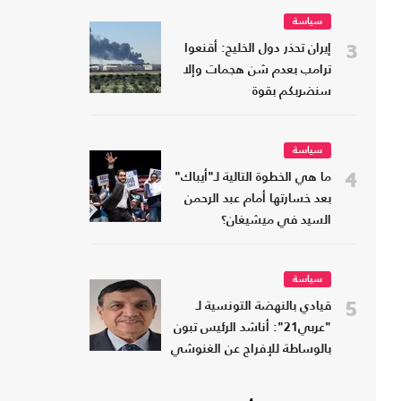
سياسة
3
إيران تحذر دول الخليج: أقنعوا
ترامب بعدم شن هجمات وإلا
سنضربكم بقوة
سياسة
4
ما هي الخطوة التالية لـ"أيباك"
بعد خسارتها أمام عبد الرحمن
السيد في ميشيغان؟
سياسة
5
قيادي بالنهضة التونسية لـ
"عربي21": أناشد الرئيس تبون
بالوساطة للإفراج عن الغنوشي