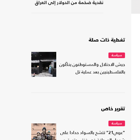
نقدية ضخمة من الدولار إلى العراق
تغطية ذات صلة
سياسة
جيش الاحتلال والمستوطنون ينكّلون
بالفلسطينيين بعد عملية تل
تقرير خاص
سياسة
"عربي21" تتشح بالسواد حدادا على