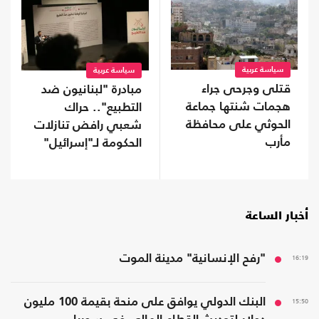
سياسة عربية
سياسة عربية
قتلى وجرحى جراء
مبادرة "لبنانيون ضد
هجمات شنتها جماعة
التطبيع".. حراك
الحوثي على محافظة
شعبي رافض تنازلات
مأرب
الحكومة لـ"إسرائيل"
أخبار الساعة
16:19
"رفح الإنسانية" مدينة الموت
15:50
البنك الدولي يوافق على منحة بقيمة 100 مليون