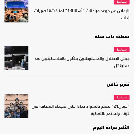
سياسة
الإعلان عن موعد مباحثات "أستانا13" لمناقشة تطورات
إدلب
تغطية ذات صلة
سياسة
جيش الاحتلال والمستوطنون ينكّلون بالفلسطينيين بعد
عملية تل
تقرير خاص
سياسة
"عربي21" تتشح بالسواد حدادا على شهداء الصحافة في
غزة.. وتستمر بالتغطية
الأكثر قراءة اليوم