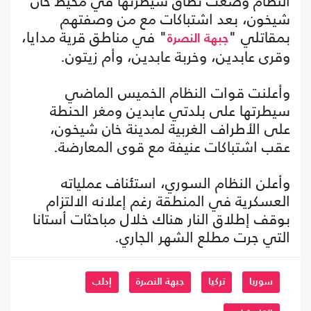
النظام وضعت نطاق سيطرتها في محيط خان
شيخون، بعد اشتباكات مع من وصفتهم
بمقاتلي "
" في مناطق قرية مدايا،
جبهة النصرة
وقرى عابدين، وخربة عابدين، وأم زيتون.
وأعلنت قوات النظام الخميس الماضي
سيطرتها على بلدتي عابدين ومغر الحنطة
على الأطراف الغربية لمدينة خان شيخون،
عقب اشتباكات عنيفة مع قوى المعارضة.
وأعلن النظام السوري، استئناف عملياته
العسكرية في المنطقة رغم إعلانه الالتزام
بوقف إطلاق النار هناك خلال مباحثات أستانا
التي جرت مطلع الشهر الجاري.
سوريا
تركيا
جبهة النصرة
إدلب