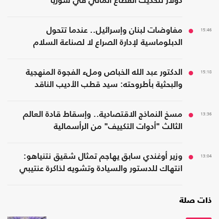
دولار لتحديث القطاع المالي في سوريا
15:46
مفاوضات لبنان وإسرائيل.. عندما تتحول
الدبلوماسية لإدارة الصراع لا لصناعة السلام
15:18
الدكتور عبد الله الخباص وملء الفجوة المنهجية
والبحثية بأطروحته: سيد قطب الأديب الناقد
13:36
مسخ النماذج الاقتصادية.. وإسقاط قادة العالم
الثالث "أدوات التكييف" من الرأسمالية
13:04
وزير أوغندي سابق يهاجم تمثال شقيق نتنياهو:
انتهاك للدستور والسيادة وتشويه لذاكرة عنتيبي
ذات صلة