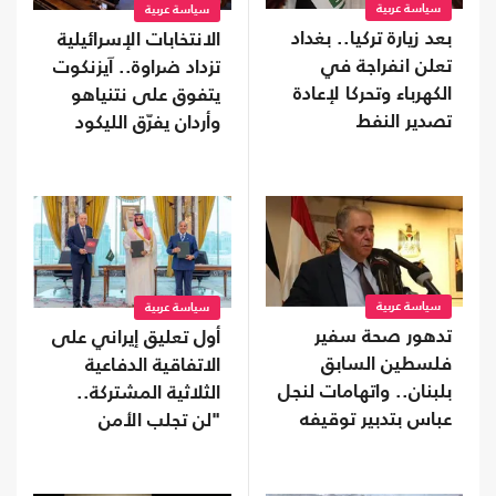
سياسة عربية
سياسة عربية
بعد زيارة تركيا.. بغداد
الانتخابات الإسرائيلية
تعلن انفراجة في
تزداد ضراوة.. آيزنكوت
الكهرباء وتحركا لإعادة
يتفوق على نتنياهو
تصدير النفط
وأردان يفرّق الليكود
سياسة عربية
سياسة عربية
تدهور صحة سفير
أول تعليق إيراني على
فلسطين السابق
الاتفاقية الدفاعية
بلبنان.. واتهامات لنجل
الثلاثية المشتركة..
عباس بتدبير توقيفه
"لن تجلب الأمن
للسعودية"