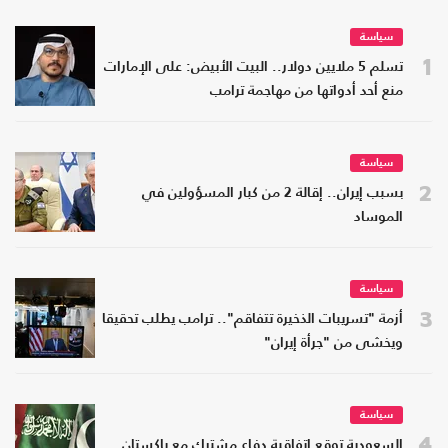
سياسة
1
تسلم 5 ملايين دولار.. البيت الأبيض: على الإمارات
منع أحد أدواتها من مهاجمة ترامب
سياسة
2
بسبب إيران.. إقالة 2 من كبار المسؤولين في
الموساد
سياسة
3
أزمة "تسريبات الذخيرة تتفاقم".. ترامب يطلب تحقيقا
ويخشى من "جرأة إيران"
سياسة
4
السعودية توقع اتفاقية دفاع مشترك مع باكستان