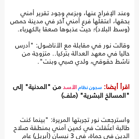
وعند الإفراج عنها، وبزعم وجود تقرير أمني
بحقها، اعتقلها فرع أمني آخر في مدينة حمص
(وسط البلاد)؛ حيث عذبوها صعقا بالكهرباء.
وقالت نور في مقابلة مع الأناضول: "أدرس
حاليا في معهد العدالة بتركيا.. متزوجة من
ناشط حقوقي، ولدي صبي وبنت".
اقرأ أيضا:
من "المدنية" إلى
سجون نظام
الأسد
"المسالخ البشرية" (ملف)
واسترجعت نور تجربتها المريرة: "بينما كنت
طالبة اعتُقلت في كمين أمني بمنطقة صلاح
الدين في حماة، في 3 نيسان (أبريل) عام