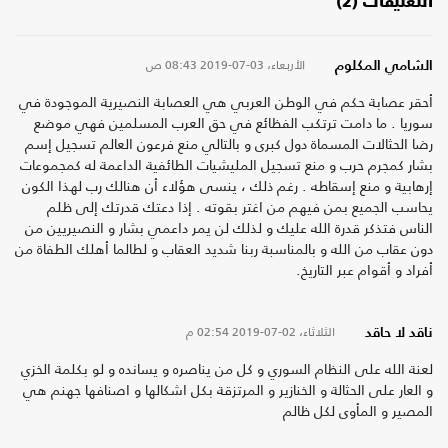
التعليقات (2)
الأربعاء، 03-07-2019
08:43 ص
الشامي المكلوم
أحقر عصابة حكم في الوطن العربي هي العصابة النصيرية الموجودة في
سوريا . ما دامت ترتكب الفظائع في حق العرب المسلمين فهي موضع
رضا الحثالات المسماة دول كبرى و بالتالي منع فرعون العالم تسجيل إسم
بشار كمجرم حرب و منع تسجيل المليشيات الطائفية الداعمة له كمجموعات
إرهابية و منع إسقاطه . رغم ذلك ، ينسى هؤلاء أن هنالك رب لهذا الكون
يحاسب الجميع بمن فيهم من اغتر بقوته . إذا دعتك قدرتك إلى ظلم
الناس فتذكر قدرة الله عليك و لذلك لن يمر داعمي بشار و النصيريين من
دون عقاب من الله و بالمناسبة ربنا شديد العقاب و لطالما أهلك الطفاة من
أفراد و أقوام عبر التاريخ.
الثلاثاء، 02-07-2019
02:54 م
ناقد لا حاقد
لعنة الله على النظام السوري و كل من يناصره و يسانده و لو بكلمة الخزي
و العار على الحثالة و الخنازير و المرتزقة بكل اشكالها و اصنافها جهنم هي
المصير و المأوى لكل ظالم