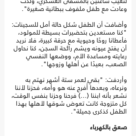
لتغيب ساعتين بالمشفى العسكري، ولدت
وعادت مع طفل ملفوف ببطانية صغيرة".
وأضافت أن الطفل شكل حالة أمل للسجينات:
"كنا مستعدين بتحضيرات بسيطة للمولود،
فأعطانا روحًا وحيوية مع حرقة كبيرة، فلا نريد
أن يفتح عيونه ويشم رائحة السجن، كنا نحاول
رعايته ومساعدة الأم، ووضعها النفسي
الصعب، بعيدًا عن أهلها وزوجها".
وأردفت: "بقي لعمر ستة أشهر نهتم به
ونرعاه، وبعدها أُفرج عنه هو وأمه، فحزنا لأننا
نشعر بأنه ابننا (...) فرحنا وحزنا بنفس الوقت،
كل متزوجة كانت تعوض شوقها لأهلها بهذا
الطفل كذكرى جميلة".
صعق بالكهرباء