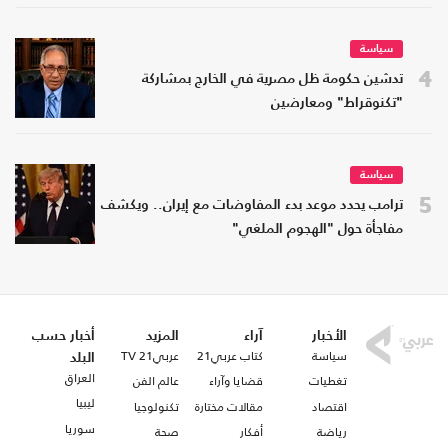
سياسة
4
تدشين حكومة ظل مصرية في الخارج بمشاركة
"تكنوقراط" ومعارضين
سياسة
5
ترامب يحدد موعد بدء المفاوضات مع إيران.. ويكشف
مفاجأة حول "الهجوم الملغي"
الأخبار
آراء
المزيد
أخبار حسب
سياسة
كتاب عربي21
عربي21 TV
البلد
العراق
تغطيات
قضايا وآراء
عالم الفن
ليبيا
اقتصاد
مقالات مختارة
تكنولوجيا
سوريا
رياضة
أفكار
صحة