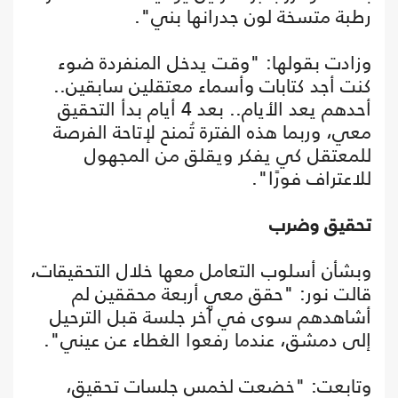
رطبة متسخة لون جدرانها بني".
وزادت بقولها: "وقت يدخل المنفردة ضوء
كنت أجد كتابات وأسماء معتقلين سابقين..
أحدهم يعد الأيام.. بعد 4 أيام بدأ التحقيق
معي، وربما هذه الفترة تُمنح لإتاحة الفرصة
للمعتقل كي يفكر ويقلق من المجهول
للاعتراف فورًا".
تحقيق وضرب
وبشأن أسلوب التعامل معها خلال التحقيقات،
قالت نور: "حقق معي أربعة محققين لم
أشاهدهم سوى في آخر جلسة قبل الترحيل
إلى دمشق، عندما رفعوا الغطاء عن عيني".
وتابعت: "خضعت لخمس جلسات تحقيق،