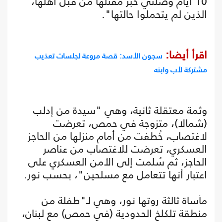
10 أيام وصلني خبر مقتلها من قبل أهلها،
الذين لم يتحملوا حالتها".
اقرأ أيضا:
سجون الأسد: قصة مروعة لجلسات تعذيب
مشتركة لأب وابنه
وثمة معتقلة ثانية، وهي "سيدة من إدلب
(شمالا)، متزوجة في حمص، تعرضت
لاغتصاب، خُطفت من أمام منزلها من الحاجز
العسكري، تعرضت للاغتصاب من عناصر
الحاجز، ثم سُلمت إلى الأمن العسكري على
اعتبار أنها تتعامل مع مسلحين"، بحسب نور.
مأساة ثالثة روتها نور، وهي لـ"طفلة من
منطقة تلكلخ الحدودية (في حمص) مع لبنان،