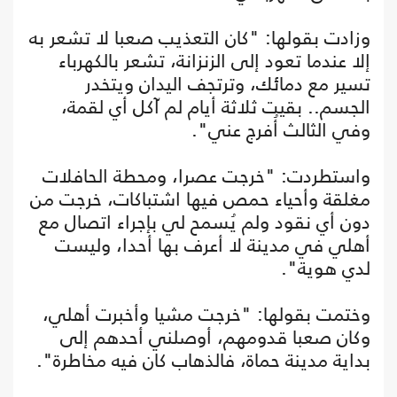
وزادت بقولها: "كان التعذيب صعبا لا تشعر به
إلا عندما تعود إلى الزنزانة، تشعر بالكهرباء
تسير مع دمائك، وترتجف اليدان ويتخدر
الجسم.. بقيت ثلاثة أيام لم آكل أي لقمة،
وفي الثالث أُفرج عني".
واستطردت: "خرجت عصرا، ومحطة الحافلات
مغلقة وأحياء حمص فيها اشتباكات، خرجت من
دون أي نقود ولم يُسمح لي بإجراء اتصال مع
أهلي في مدينة لا أعرف بها أحدا، وليست
لدي هوية".
وختمت بقولها: "خرجت مشيا وأخبرت أهلي،
وكان صعبا قدومهم، أوصلني أحدهم إلى
بداية مدينة حماة، فالذهاب كان فيه مخاطرة".