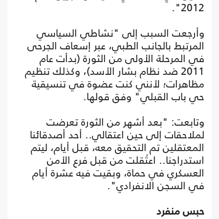
2012".
وأرجعت السبب إلى "نشاطي السياسي
المرتبط بالجانب الطبي، عبر إسعاف الجرحى
في المرحلة الأولى من الثورة (بدأت عام
2011 ضد نظام بشار الأسد)، وكذلك تنظيم
مظاهرات؛ لأنني كنت عضوة في تنسيقية
حي باب القبلي" وفق قولها.
وتابعت: "بعد أشهر من الثورة تعرضت
لملاحقات إلى حين اعتقالي.. أحد أصدقائنا
المعتقلين تم التحقيق معه، قبل أيام، ليتم
استدراجنا.. اعتُقلت من قبل فرع الأمن
العسكري في حماة، وبقيت فيه عشرة أيام
في السجن الانفرادي".
حبس منفرد