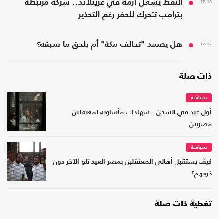
12:18
النفط يشعل أزمة في غرينلاند.. شركة مرتبطة
بترامب تتحرك للحفر رغم التحذير
12:17
هل يصمد "تحالف مكة" أم يلحق ما سبقه؟
ذات صلة
سياسة
أول عيد في السجن.. شهادات مأساوية لمعتقلين
مصريين
سياسة
كيف يستقبل أهالي المعتقلين بمصر العيد تلو الآخر دون
ذويهم؟
تغطية ذات صلة