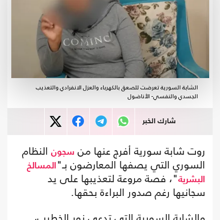
الشابة السورية تعرضت للصعق بالكهرباء والعزل الانفرادي والتعذيب
الجسدي والنفسي- الأناضول
شارك الخبر
روت شابة سورية أفرج عنها من
النظام
سجون
السوري التي يصفها المعارضون بـ"
المسالخ
"، فصة مروعة لتعذيبها على يد
البشرية
سجانيها رغم صدور البراءة بحقها.
والشابة السورية التي تدعى نور الخطيب،