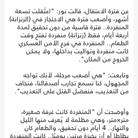
عن فترة الاعتقال، قالت نور: "اعتُقلت تسعة
أشهر، وأصعب فترة هي الاحتجاز في (الزنزانة)
المنفردة.. فترة قاسية من دون تحقيق لمدة
أربعة أيام، فقط (زنزانة) منفردة تفتح وقت
الطعام.. المنفردة في فرع الأمن العسكري
كانت منفردة وتواليت بداخلها، ولا يمكن
الخروج من المكان".
وتابعت: "هي أصعب مرحلة، لأنك تواجه
المجهول، كنا نسمع تجارب أصدقائنا، فنخاف
من التعذيب، فنفضل القتل على التعذيب".
وأوضحت أن "المنفردة كانت غرفة صغيرة،
متر×متر، وهي مظلمة لا يُعرف منها الليل
والنهار.. 4 أيام دون تحقيق، والطعام كان
بطاطا أو أرز بخبزة مرتين يوميًا.. كانت المنفردة