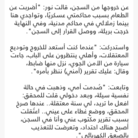
عن خروجها من السجن، قالت نور: "أضربت عن
الطعام بسبب محاكمتي عسكريًا، وتواجدي هنا
بينما زملائي في محاكم مدنية، وفي النهاية
خرجت بريئة، ووصل القرار إلى السجن".
واستدركت: "عندما كنت أستعد للخروج وتوديع
المعتقلات، وأهلي ينتظرون على الباب، جاءت
سيارة من الأمن الجوي، نزل منها ضابط،
وقال: عليك تقرير (أمني) ننظر بأمره".
وتابعت: "صُدمت أمي، وذهبت في حالة
نفسية سيئة، وبعد دخولي قلت للمحقق:
افعل ما تريد، لي سنة معتقلة.. عندها صرخ
المحقق، ووضع غطاء على عيني.. اعتُقلت
بسبب تقرير مكتوب عني وأنا في السجن،
أصبح هناك احتداد، وتعرضت للتعذيب
بالصعق الكهربائي".