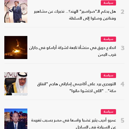
سياسة
2
هل يحكم الـ"صراصير" الهند؟.. نخبرك عن مشاهير
وفنانين وصلوا إلى السلطة
سياسة
3
اندلاع حريق في منشأة تابعة لشركة أرامكو في جازان
قرب اليمن
سياسة
4
التويجري يرد على أكاديمي إماراتي هاجم "اتفاق
مكة".. "اللي اختشوا ماتوا"
سياسة
5
عمرو أديب يثير غضبا واسعا في مصر بسبب تغريدة
عن السياحة في الساحل