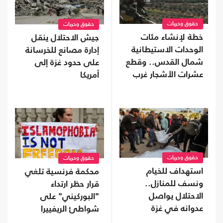
حقوق وحريات
حقوق وحريات
خطة لإنشاء مئات
جيش الاحتلال ينقل
الوحدات الاستيطانية
إدارة مصانع للخرسانة
شمال القدس.. وقطع
على حدود غزة إلى
عشرات الأشجار غرب
أمريكا
جنين
حقوق وحريات
حقوق وحريات
استهداف للخيام
محكمة فرنسية تلغي
ونسف للمنازل..
قرار حظر ارتداء
الاحتلال يواصل
"البوركيني" على
عدوانه في غزة
شواطئ الريفييرا