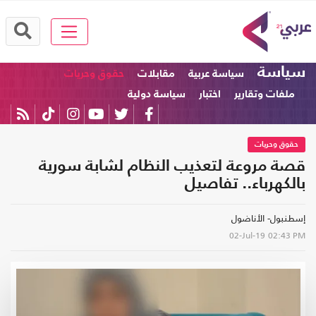
سياسة
سياسة عربية
مقابلات
حقوق وحريات
ملفات وتقارير
اختبار
سياسة دولية
حقوق وحريات
قصة مروعة لتعذيب النظام لشابة سورية
بالكهرباء.. تفاصيل
إسطنبول- الأناضول
02-Jul-19
02:43 PM