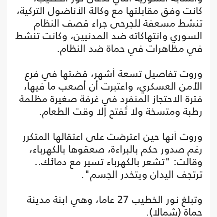
كانت وفق مقابلتها مع وكالة الأناضول التركية،
تنشط مسعفة للجرحى جراء قصف النظام
السوري وانتهاكاته ضد المدنيين، وكانت تنشط
في مظاهرات في حماة ضد النظام.
وروت تفاصيل تسعة أشهر، قضتها في فرع
الأمن العسكري، واعتبرت أن أصعب ما فيها،
فترة الاحتجاز المنفرد في غرفة صغيرة مظلمة
رطبة ومتسخة ولا تُفتح إلا وقت الطعام.
وروت أنها حين اعترضت على اعتقالها المتكرر
رغم صدور حكم بالبراءة، صعقوها بالكهرباء،
وقالت: "تشعر بالكهرباء تسير مع دمائك..
ترتجف اليدان ويتخدر الجسم".
وتبلغ نور الخطيب 27 عاما، وهي ابنة مدينة
حماة (شمالا).