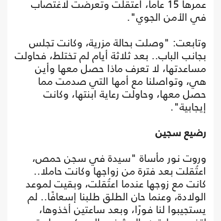
عمرها 15 عاما، اعتقلت وتعرضت لاغتصاب
في الأمن الجوي".
وتابعت: "وصلت بحالة مزرية، وكانت تجلس
بجانب الباب.. بعد ثلاثة أيام لم تختلط، فحاولت
مساعدتها، لا تعرف ماذا حصل معها وأين
هي، وتواصلنا مع أمها التي صدمت مما
حصل معها، وحاولت رعاية ابنتها، وكانت
إيجابية".
رضيع سجين
وروت نور مأساة "سيدة في سجن حمص،
اعتُقلت بعد فترة من زواجها وكانت حاملا..
كانت مع زوجها عندما اعتُقلت، وبقيت لموعد
الولادة، وعنما حان الطلق طلبنا إسعافًا.. لم
يستجيبوا لنا فورًا، وبعد ساعتين أخذوها،