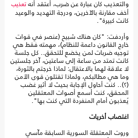
والتعذيب كان عبارة عن ضرب، أعتقد أنه
تعذيب
أخف مقارنة بالآخرين، ودرجة التهديد والوعيد
كانت كبيرة".
وأردفت: "كان هناك شبيح (عنصر في قوات
خارج القانون داعمة للنظام)، مهمته فقط هي
توجيه ضربات لمن يخضع للتحقق.. كل جلسة
كانت تمتد من ساعة إلى ساعتين، آخر جلستين
لا علاقة لهما بالاعتقال: لماذا خرجتم بالثورة،
وما هي مطالبكم، ولماذا تقتلون قوى الأمن
(؟).. كنت أحاول الإجابة بحيث لا أثير غضب
المحقق، كنت أسمع أصوات المعتقلين
يُعذبون أمام المنفردة التي كنت بها".
اغتصاب أخريات
وروت المعتقلة السورية السابقة مآسي