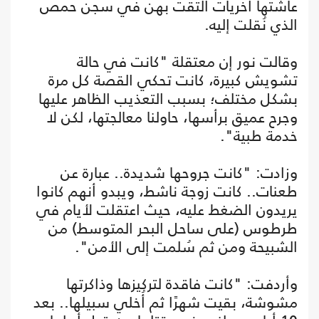
عاشتها أخريات التقت بهن في سجن حمص
الذي نُقلت إليه.
وقالت نور إن معتقلة "كانت في حالة
تشويش كبيرة، كانت تحكي القصة كل مرة
بشكل مختلف؛ بسبب التعذيب الظاهر عليها
وجرح عميق برأسها، حاولنا معالجتها، لكن لا
خدمة طبية".
وزادت: "كانت جروحها شديدة.. عبارة عن
طعنات.. كانت زوجة ناشط، ويبدو أنهم كانوا
يريدون الضغط عليه، حيث اعتقلت لأيام في
طرطوس (على ساحل البحر المتوسط) من
الشبيحة ومن ثم سُلمت إلى الأمن".
وأردفت: "كانت فاقدة لتركيزها وذاكرتها
مشوشة، بقيت شهرًا ثم أُخلي سبيلها.. بعد