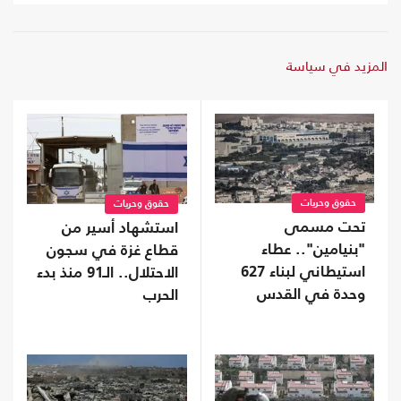
المزيد في سياسة
حقوق وحريات
حقوق وحريات
تحت مسمى
استشهاد أسير من
"بنيامين".. عطاء
قطاع غزة في سجون
استيطاني لبناء 627
الاحتلال.. الـ91 منذ بدء
وحدة في القدس
الحرب
المحتلة