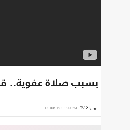
بسبب صلاة عفوية.. قصة
عربي21 TV
13-Jun-19
05:00 PM