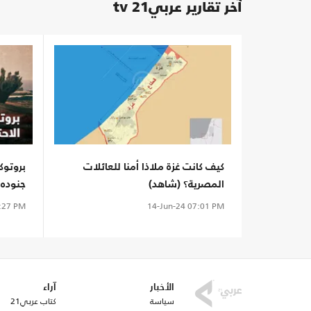
آخر تقارير عربي21 tv
كيف كانت غزة ملاذا أمنا للعائلات
بروتوك
المصرية؟ (شاهد)
جنوده!
:27 PM
14-Jun-24
07:01 PM
الأخبار
آراء
سياسة
كتاب عربي21