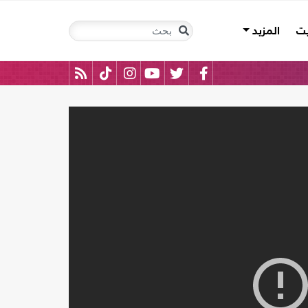
يت
المزيد