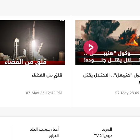
ول "هنيبعل".. الاحتلال يقتل
قلق من الفضاء
07-May-23
12:42 PM
07-May-23
09
المزيد
أخبار حسب البلد
عربي21 TV
العراق