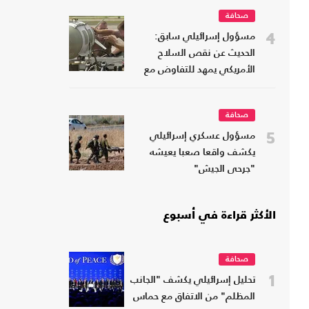
صحافة
4
مسؤول إسرائيلي سابق:
الحديث عن نقص السلاح
الأمريكي يمهد للتفاوض مع
إيران
صحافة
5
مسؤول عسكري إسرائيلي
يكشف واقعا صعبا يعيشه
"جرحى الجيش"
الأكثر قراءة في أسبوع
صحافة
1
تحليل إسرائيلي يكشف "الجانب
المظلم" من الاتفاق مع حماس