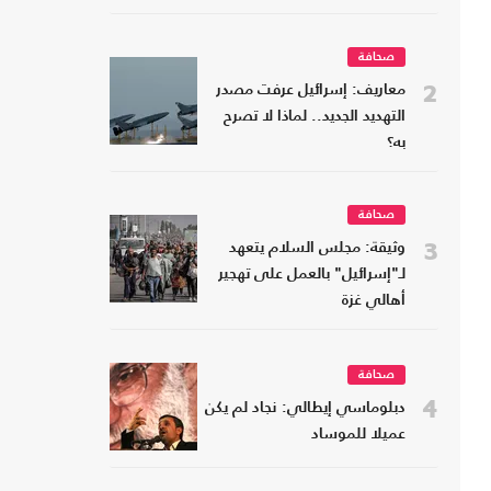
صحافة
2
معاريف: إسرائيل عرفت مصدر
التهديد الجديد.. لماذا لا تصرح
به؟
صحافة
3
وثيقة: مجلس السلام يتعهد
لـ"إسرائيل" بالعمل على تهجير
أهالي غزة
صحافة
4
دبلوماسي إيطالي: نجاد لم يكن
عميلا للموساد