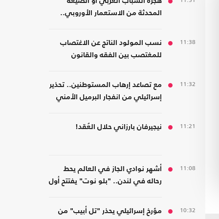
11:51
هجرة الشباب العربي أو الصيغة
المحدثة من الاستعمار الأوروبي..
قراءة في كتاب
11:38
نسب المولود الناتج عن الاغتصاب
للمغتصب بين الفقه والقانون
11:32
مع تصاعد إرهاب المستوطنين.. تحذير
إسرائيلي من انفجار البرميل الأمني
في الضفة
11:21
نيجيرفان بارزاني حلال العُقد!
11:08
أشهر نوادي الجاز في العالم يحط
رحاله في لندن.. "بلو نوت" يفتتح أول
فرع بريطاني
10:32
مؤرخ إسرائيلي يحذر "تل أبيب" من