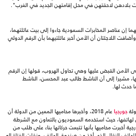
ات بلادهن لاحقتهن في محل إقامتهن الجديد في الغرب".
لهما إن عناصر المخابرات السعودية جاءوا إلى بيت عائلتهما،
ضافت اللاجئتان أن الأمن أخبر عائلتيهما بأن الرقم الدولي
قى الأمن القبض عليها وهي تحاول الهروب، قولها إن الرقم
تها، مشيرا إلى أن الناشط طالب عبد المحسن، الناشط
ا حدث لها.
ولة
عام 2018، وأخبرها محاميها المعين من الدولة أن
جورجيا
لهاتفها، حيث استخدمه السعوديون بالتعاون مع الشرطة
رجية أخبرت محاميها بأنها تتبعت حركاتها بناء على طلب من
هاتف النقال الذي أخذ من صندوق الهاتف، ونقلت الفتاة إلى