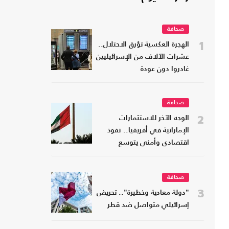
صحافة
1
الهجرة العكسية تؤرق الاحتلال..
عشرات الآلاف من الإسرائيليين
غادروا دون عودة
صحافة
2
الوجه الآخر للاستثمارات
الإماراتية في أفريقيا.. نفوذ
اقتصادي وأمني يتوسع
صحافة
3
"دولة معادية وخطيرة".. تحريض
إسرائيلي متواصل ضد قطر