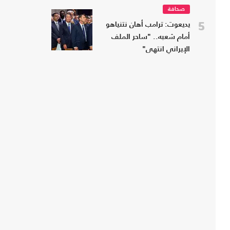
صحافة
5
يديعوت: ترامب أهان نتنياهو
أمام شعبه.. "ساحر الملف
الإيراني انتهى"