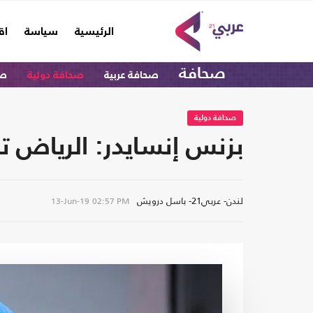
(current)
الرئيسية
سياسة
اق
صحافة
صحافة عربية
صحافة دولية
صح
صحافة دولية
بزنس إنسايدر: الرياض ت
لندن- عربي21- باسل درويش
13-Jun-19
02:57 PM