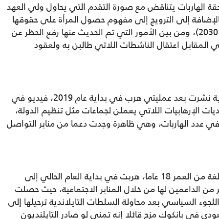
قة الهاربات يتناقض مع صورة التقدم التي يحاول ولي العهد
لإضافة إلى الترويج إلى مفهوم حصول المرأة على حقوقها
ضمن خطته التي روج لها بشكل واسع (رؤية 2030)، ومن بين الأمور التي تم الحديث عنها رفع الحظر عن
 عام 2018، الذي رافقه في المقابل اعتقال الناشطات اللاتي طالبن به ولعقود
ويذكر التقرير أن سلطات أمن الدولة السعودية نشرت بعد عمليتي هرب في بداية عام 2019، فيديو في
اديات الإرهابيات اللاتي يعملن لجماعات مثل تنظيم الدولة،
د زيادة ملحوظة في عدد الهاربات، وهي ظاهرة وجدت دعما من منابر التواصل
ويشير الموقع إلى أن الفتاة رهف محمد، البالغة من العمر 18 عاما، هربت في بداية العام الحالي إلى
من الداعمين لها من خلال المنابر الاجتماعية، حيث حصلت
نحها اللجوء السياسي بعد محاولة السلطات التايلاندية ترحيلها إلى
عودي في بانكوك مزح قائلا إنه تمنى لو صادر التايلنديون