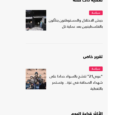
تغطية ذات صلة
سياسة
جيش الاحتلال والمستوطنون ينكّلون
بالفلسطينيين بعد عملية تل
تقرير خاص
سياسة
"عربي21" تتشح بالسواد حدادا على
شهداء الصحافة في غزة.. وتستمر
بالتغطية
الأكثر قراءة اليوم