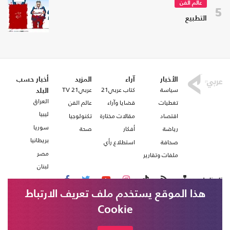
عالم الفن
5
التطبيع
الأخبار
آراء
المزيد
أخبار حسب
سياسة
كتاب عربي21
عربي21 TV
البلد
العراق
تغطيات
قضايا وآراء
عالم الفن
ليبيا
اقتصاد
مقالات مختارة
تكنولوجيا
سوريا
رياضة
أفكار
صحة
بريطانيا
صحافة
استطلاع رأي
مصر
ملفات وتقارير
لبنان
تابعنا على
هذا الموقع يستخدم ملف تعريف الارتباط
Cookie
من نحن
اتصل بنا