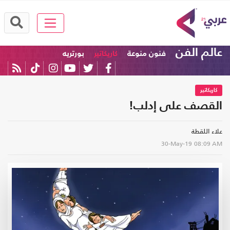
عالم الفن
فنون منوعة
كاريكاتير
بورتريه
كاريكاتير
القصف على إدلب!
علاء اللقطة
30-May-19
08:09 AM