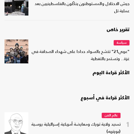
جيش الاحتلال والمستوطنون ينكّلون بالفلسطينيين بعد
عملية تل
تقرير خاص
سياسة
"عربي21" تتشح بالسواد حدادا على شهداء الصحافة في
غزة.. وتستمر بالتغطية
الأكثر قراءة اليوم
الأكثر قراءة في أسبوع
عالم الفن
1
تمديد ولاية تورك ومعارضة أمريكية إسرائيلية روسية
(بورتريه)