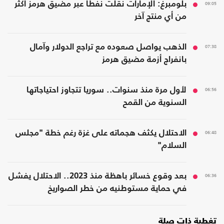
09:05
بلومبرغ: الإمارات نقلت نفطا عبر مضيق هرمز أكثر
من أي منتج آخر
07:38
الذهب يواصل صعوده مع تراجع الدولار وآمال
بانفراج أزمة مضيق هرمز
06:56
لأول مرة منذ سنوات.. سوريا تتجاوز احتياجاتها
السنوية من القمح
06:48
الاحتلال يكثف هجماته على غزة رغم خطة "مجلس
السلام"
06:36
بعد وقوع خسائر باهظة منذ 2023.. الاحتلال يفشل
في حماية مستوطنيه من خطر الصواريخ
تغطية ذات صلة