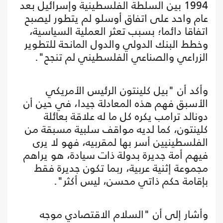
1994 بين السلطة الفلسطينية وإسرائيل بعد
عام واحد على اتفاق أوسلو لم يتطور ليصبح
اتفاقا دائما؛ بسبب تعثر العملية السياسية،
وخطط البنك الدولي والدول المانحة للتطوير
الزراعي والصناعي الفلسطيني لم تنجح".
وأكد أن "بيل كلينتون الرئيس الأمريكي
الأسبق فهم هذه المعادلة جيدا، في حين أن
دونالد ترامب يكره كل ما له علاقة بعائلة
كلينتون، كما لديه مواقف سلبية مسبقة من
الفلسطينيين أسر بها لمقربيه، فهو لا يرى
فيهم أمة جديرة بدولة ذات سيادة، هو يراهم
مجموعة إثنية عربية، ربما تكون جديرة فقط
بإقامة حكم ذاتي محسن، ليس أكثر".
وأشار إلى أن "السلام الاقتصادي موجه