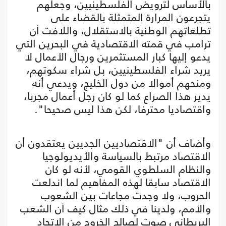
بالأساس لترويض الفلسطينيين، وجعلهم
يتجرعون المرارة المتمثلة بالقضاء على
تطلعاتهم الوطنية بالاستقلال، واللافت أن
ترامب في قمته الاقتصادية في البحرين التي
يدعو إليها كبار المستثمرين ورجال الأعمال لا
يريد شراء الفلسطينيين، بل شراء سكوتهم،
ومنحهم أموالا من دول الخليج، ويدعي أنه
يدير هذا الصراع كما لو كان رجل أعمال مجربا،
واقتصاديا محترفا، لكن هذا ليس صحيحا".
وأضاف أن "الاقتصاديين الجديين يعتقدون أن
الاقتصاد مرتبط بالسياسة والأيديولوجيا
والنظام السلطوي القومي، لأنه لو كان
الاقتصاد سابقا لهذه المفاهيم لما اندلعت
الحروب، ولا وجدت مجاعات بين الشعوب
والأمم، ولدينا في ذلك مثال كيف أن الشعب
البريطاني صوت لصالح الخروج من الاتحاد