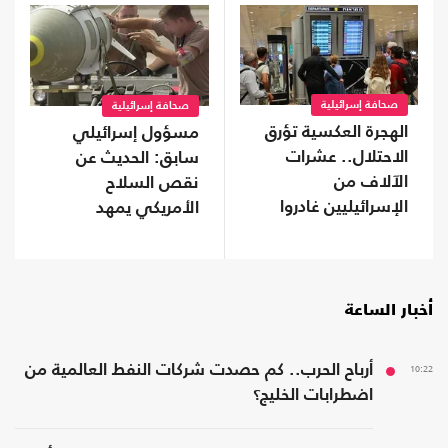
صحافة إسرائيلية
صحافة إسرائيلية
الهجرة العكسية تؤرق
مسؤول إسرائيلي
الاحتلال.. عشرات
سابق: الحديث عن
الآلاف من
نقص السلاح
الإسرائيليين غادروا
الأمريكي يمهد
دون عودة
للتفاوض مع إيران
أخبار الساعة
10:22
أرباح الحرب.. كم حصدت شركات النفط العالمية من
اضطرابات الخليج؟