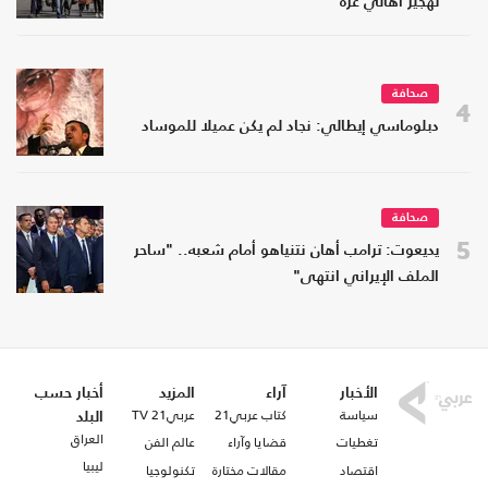
تهجير أهالي غزة
صحافة
4
دبلوماسي إيطالي: نجاد لم يكن عميلا للموساد
صحافة
5
يديعوت: ترامب أهان نتنياهو أمام شعبه.. "ساحر
الملف الإيراني انتهى"
الأخبار
آراء
المزيد
أخبار حسب
سياسة
كتاب عربي21
عربي21 TV
البلد
العراق
تغطيات
قضايا وآراء
عالم الفن
ليبيا
اقتصاد
مقالات مختارة
تكنولوجيا