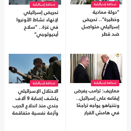
صحافة إسرائيلية
صحافة إسرائيلية
"دولة معادية
تحريض إسرائيلي
وخطيرة".. تحريض
لإنهاء نشاط الأونروا
إسرائيلي متواصل
في غزة.. "سلاح
ضد قطر
أيديولوجي"
صحافة إسرائيلية
صحافة إسرائيلية
معاريف: ترامب يفرض
الاحتلال الإسرائيلي
إيقاعه على إسرائيل..
يكشف إصابة 9 آلاف
ونتنياهو يواجه تراجعًا
جندي منذ اندلاع الحرب
في هامش القرار
وأزمة نفسية متفاقمة