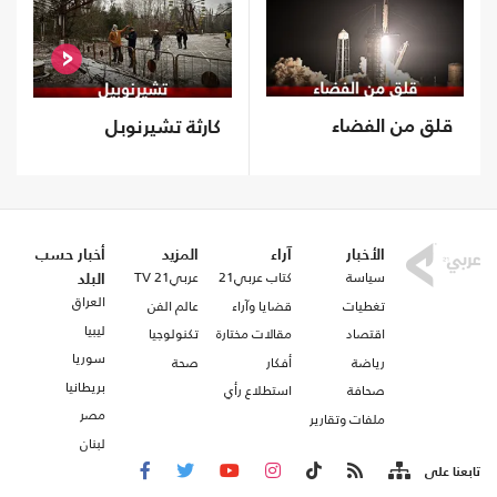
قلق من الفضاء
كارثة تشيرنوبل
الأخبار
آراء
المزيد
أخبار حسب
سياسة
كتاب عربي21
عربي21 TV
البلد
العراق
تغطيات
قضايا وآراء
عالم الفن
ليبيا
اقتصاد
مقالات مختارة
تكنولوجيا
سوريا
رياضة
أفكار
صحة
بريطانيا
صحافة
استطلاع رأي
مصر
ملفات وتقارير
لبنان
تابعنا على