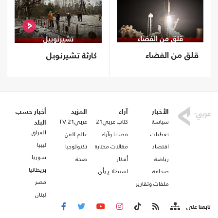
قلق من الفضاء
كارثة تشيرنوبل
الأخبار
آراء
المزيد
أخبار حسب
سياسة
كتاب عربي21
عربي21 TV
البلد
العراق
تغطيات
قضايا وآراء
عالم الفن
ليبيا
اقتصاد
مقالات مختارة
تكنولوجيا
سوريا
رياضة
أفكار
صحة
بريطانيا
صحافة
استطلاع رأي
مصر
ملفات وتقارير
لبنان
تابعنا على