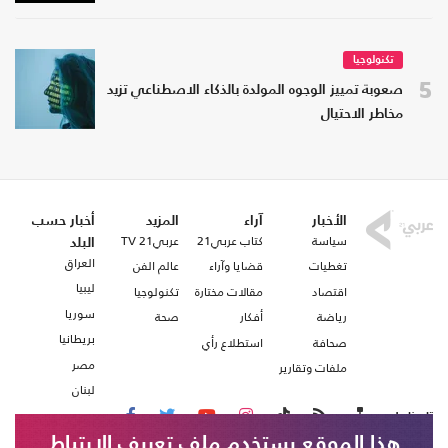
تكنولوجيا
5
صعوبة تمييز الوجوه المولدة بالذكاء الاصطناعي تزيد
مخاطر الاحتيال
الأخبار
آراء
المزيد
أخبار حسب
سياسة
كتاب عربي21
عربي21 TV
البلد
العراق
تغطيات
قضايا وآراء
عالم الفن
ليبيا
اقتصاد
مقالات مختارة
تكنولوجيا
سوريا
رياضة
أفكار
صحة
بريطانيا
صحافة
استطلاع رأي
مصر
ملفات وتقارير
لبنان
تابعنا على
هذا الموقع يستخدم ملف تعريف الارتباط