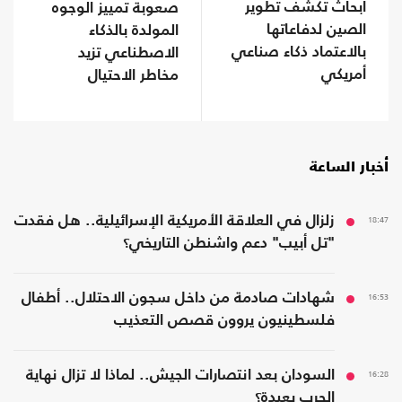
أبحاث تكشف تطوير
صعوبة تمييز الوجوه
الصين لدفاعاتها
المولدة بالذكاء
بالاعتماد ذكاء صناعي
الاصطناعي تزيد
أمريكي
مخاطر الاحتيال
أخبار الساعة
18:47
زلزال في العلاقة الأمريكية الإسرائيلية.. هل فقدت
"تل أبيب" دعم واشنطن التاريخي؟
16:53
شهادات صادمة من داخل سجون الاحتلال.. أطفال
فلسطينيون يروون قصص التعذيب
16:28
السودان بعد انتصارات الجيش.. لماذا لا تزال نهاية
الحرب بعيدة؟