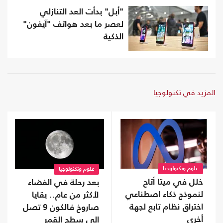
"أبل" بدأت العد التنازلي
لعصر ما بعد هواتف "آيفون"
الذكية
المزيد في تكنولوجيا
علوم وتكنولوجيا
علوم وتكنولوجيا
خلل في ميتا أتاح
بعد رحلة في الفضاء
لنموذج ذكاء اصطناعي
لأكثر من عام.. بقايا
اختراق نظام تابع لجهة
صاروخ فالكون 9 تصل
أخرى
إلى سطح القمر