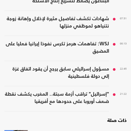
البنتاغون يضغط لتسريع إنتاج الأسلحة
07:51
شهادات تكشف تفاصيل مثيرة لإذلال وإهانة زوجة
نتنياهو لموظفي منزلها
00:13
WSJ: تفاهمات هرمز تكرس نفوذا إيرانيا فعليا على
المضيق
22:45
مسؤول إسرائيلي سابق يرجح أن يقود اتفاق غزة
إلى دولة فلسطينية
21:22
"إسرائيل" تراقب أزمة سبتة.. المغرب يكشف نقطة
ضعف أوروبا على حدودها مع أفريقيا
ذات صلة