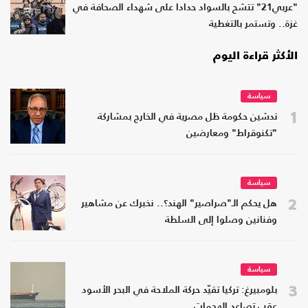
"عربي21" تتشح بالسواد حدادا على شهداء الصحافة في
غزة.. وتستمر بالتغطية
الأكثر قراءة اليوم
سياسة
1
تدشين حكومة ظل مصرية في الخارج بمشاركة
"تكنوقراط" ومعارضين
سياسة
2
هل يحكم الـ"صراصير" الهند؟.. نخبرك عن مشاهير
وفنانين وصلوا إلى السلطة
سياسة
3
بلومبيرغ: تركيا تقيّد حركة الملاحة في البحر الأسود
عقب تصاعد الهجمات