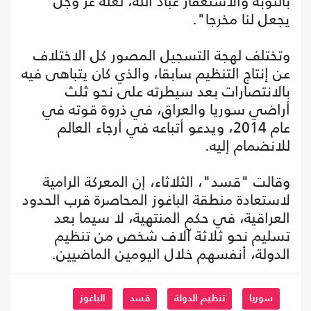
بالتوبة والاستغفار عباد الله، لعله عز وجل
يجعل لنا مخرجا".
وتختلف لهجة التسجيل المصور كل الاختلاف
عن إنتاج التنظيم سابقا، والذي كان يتباهى فيه
بالانتصارات بعد سيطرته على نحو ثلث
أراضي سوريا والعراق، في ذروة قوته في
عام 2014، ويدعو أتباعه في أرجاء العالم
للانضمام إليه.
وقالت "قسد"، الثلاثاء، إن المعركة الرامية
لاستعادة منطقة الباغوز المحاصرة قرب الحدود
العراقية، في حكم المنتهية، لا سيما بعد
تسليم نحو ثلاثة آلاف شخص من تنظيم
الدولة، أنفسهم خلال اليومين الماضيين.
سوريا
تنظيم الدولة
قسد
الباغوز