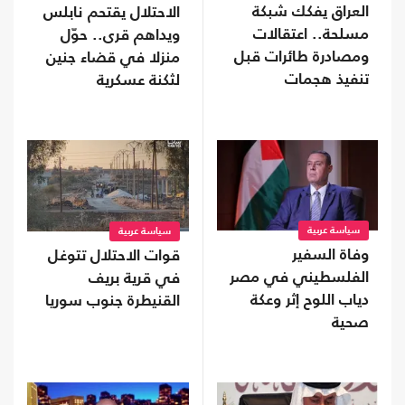
العراق يفكك شبكة
الاحتلال يقتحم نابلس
مسلحة.. اعتقالات
ويداهم قرى.. حوّل
ومصادرة طائرات قبل
منزلا في قضاء جنين
تنفيذ هجمات
لثكنة عسكرية
سياسة عربية
سياسة عربية
وفاة السفير
قوات الاحتلال تتوغل
الفلسطيني في مصر
في قرية بريف
دياب اللوح إثر وعكة
القنيطرة جنوب سوريا
صحية