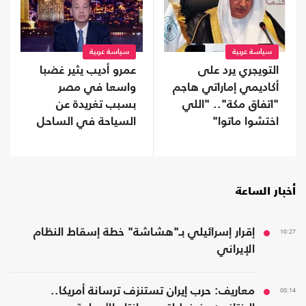
سياسة عربية
سياسة عربية
التويجري يرد على
عمرو أديب يثير غضبا
أكاديمي إماراتي هاجم
واسعا في مصر
"اتفاق مكة".. "اللي
بسبب تغريدة عن
اختشوا ماتوا"
السياحة في الساحل
أخبار الساعة
10:27
إقرار إسرائيلي بـ"هشاشة" خطة إسقاط النظام
الإيراني
08:14
معاريف: حرب إيران تستنزف ترسانة أمريكا..