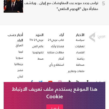
5
ترامب يحدد موعد بدء المفاوضات مع إيران.. ويكشف
مفاجأة حول "الهجوم الملغي"
الأخبار
آراء
المزيد
أخبار حسب
سياسة
كتاب عربي21
عربي21 TV
البلد
العراق
تغطيات
قضايا وآراء
عالم الفن
ليبيا
اقتصاد
مقالات مختارة
تكنولوجيا
سوريا
رياضة
أفكار
صحة
بريطانيا
صحافة
استطلاع رأي
مصر
ملفات وتقارير
لبنان
تابعنا على
هذا الموقع يستخدم ملف تعريف الارتباط
Cookie
من نحن
اتصل بنا
وسائل إعلام يمنية حكومية: تجدد القصف