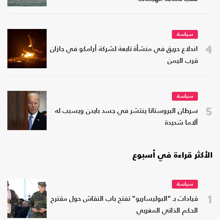
سياسة
4
اندلاع حريق في منشأة تابعة لشركة أرامكو في جازان
قرب اليمن
سياسة
5
سرطان البروستاتا ينتشر في جسد بايدن ويسبب له
آلاما شديدة
الأكثر قراءة في أسبوع
سياسة
1
قيادات بـ "البوليساريو" تفتح باب النقاش حول مقترح
الحكم الذاتي المغربي