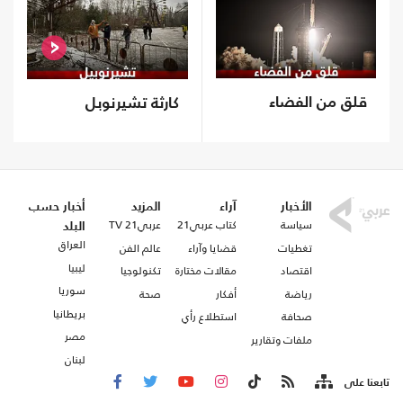
قلق من الفضاء
كارثة تشيرنوبل
الأخبار
آراء
المزيد
أخبار حسب
سياسة
كتاب عربي21
عربي21 TV
البلد
العراق
تغطيات
قضايا وآراء
عالم الفن
ليبيا
اقتصاد
مقالات مختارة
تكنولوجيا
سوريا
رياضة
أفكار
صحة
بريطانيا
صحافة
استطلاع رأي
مصر
ملفات وتقارير
لبنان
تابعنا على