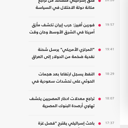
20:26
قلق إسرائيلي متصاعد من تراجع
مكانة دولة الاحتلال في السياسة
الأمريكية
19:57
فورين أفيرز: حرب إيران تكشف مأزق
أمريكا في الشرق الأوسط وحان وقت
الانسحاب
19:41
"المركزي الأمريكي" يرسل شحنة
نقدية ضخمة من الدولار إلى العراق
18:29
النفط يسجل ارتفاعا بعد هجمات
الحوثي على تحشدات سعودية في
اليمن
18:07
تراجع معدلات ادخار المصريين يكشف
تهاوي أرصدة البنوك المصرية
17:37
باحث إسرائيلي يقترح "فصل غزة