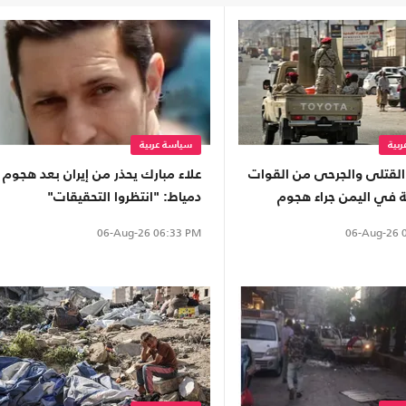
بية
سياسة عربية
لقتلى والجرحى من القوات
علاء مبارك يحذر من إيران بعد هجوم
ة في اليمن جراء هجوم
دمياط: "انتظروا التحقيقات"
06-Aug-26
0
06-Aug-26
06:33 PM