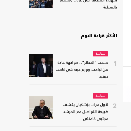
شهداء الصحافة في غزة.. وتستمر
بالتغطية
الأكثر قراءة اليوم
سياسة
1
بسبب "الذخائر".. مواجهة حادة
بين ترامب ووزير حربه في كامب
ديفيد
سياسة
2
لأول مرة.. بزشكيان يكشف
طبيعة التواصل مع المرشد
مجتبى خامنئي