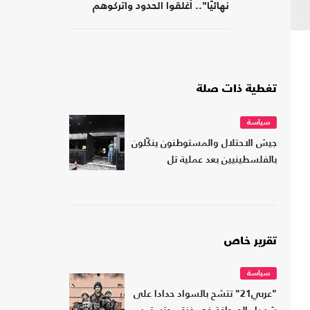
نهائيًا".. أغلقوا الحدود واتركوهم
لمصر
تغطية ذات صلة
سياسة
جيش الاحتلال والمستوطنون ينكّلون
بالفلسطينيين بعد عملية تل
تقرير خاص
سياسة
"عربي21" تتشح بالسواد حدادا على