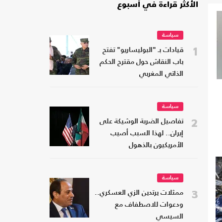
الأكثر قراءة في أسبوع
سياسة
1
قيادات بـ "البوليساريو" تفتح
باب النقاش حول مقترح الحكم
الذاتي المغربي
سياسة
2
تفاصيل الضربة الوشيكة على
إيران.. لهذا السبب أصيب
الأمريكيون بالذهول
سياسة
3
ممثلات يرتدين الزي العسكري..
ودعوات للاصطفاف مع
السيسي