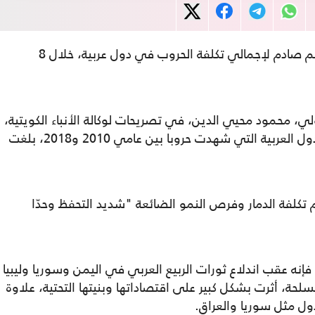
، عن رقم صادم لإجمالي تكلفة الحروب في دول عربية، خلال 8
ي، محمود محيي الدين، في تصريحات لوكالة الأنباء الكويتية،
إن تكلفة الدمار وفرص النمو الضائعة في الدول العربية التي شهدت حروبا بين عامي 2010 و2018، بلغت
 تكلفة الدمار وفرص النمو الضائعة "شديد التحفظ وحدّا
إنه عقب اندلاع ثورات الربيع العربي في اليمن وسوريا وليبيا
ات مسلحة، أثرت بشكل كبير على اقتصاداتها وبنيتها التحتية، علاوة
ل مثل سوريا والعراق.