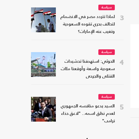
سياسة
3
لماذا تتردد مصر في الانضمام
لتحالف بحري تقوده السعودية
وتغيب عنه الإمارات؟
سياسة
4
الحوثي: استهدفنا تحشيدات
سعودية واسعة وأوقعنا مئات
القتلى والجرحى
سياسة
5
السيد يدعو منافسه الجمهوري
لعدم نطق اسمه.. "لاعق حذاء
ترامب"