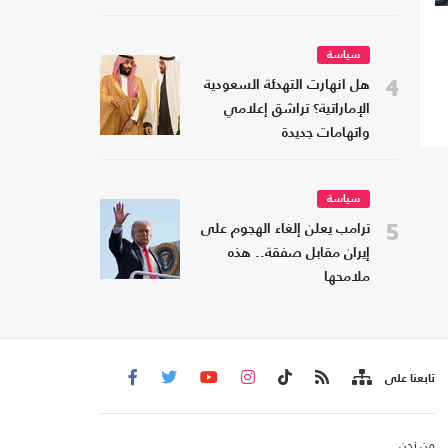
سياسة
4
هل انهارت التهدئة السعودية
الإماراتية؟ تراشق إعلامي
واتهامات جديدة
سياسة
5
ترامب يعلن إلغاء الهجوم على
إيران مقابل صفقة.. هذه
ملامحها
تابعنا على
من نحن