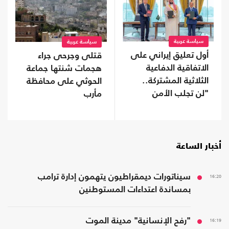
سياسة عربية
سياسة عربية
أول تعليق إيراني على
قتلى وجرحى جراء
الاتفاقية الدفاعية
هجمات شنتها جماعة
الثلاثية المشتركة..
الحوثي على محافظة
"لن تجلب الأمن
مأرب
للسعودية"
أخبار الساعة
16:20
سيناتورات ديمقراطيون يتهمون إدارة ترامب
بمساندة اعتداءات المستوطنين
16:19
"رفح الإنسانية" مدينة الموت