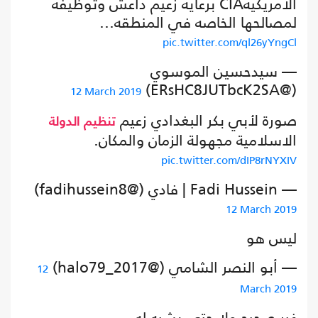
الامريكيهCIA برعايه زعيم داعش وتوظيفه
لمصالحها الخاصه في المنطقه...
pic.twitter.com/ql26yYngCl
— سيدحسين الموسوي
(@ERsHC8JUTbcK2SA)
12 March 2019
صورة لأبي بكر البغدادي زعيم
تنظيم الدولة
الاسلامية مجهولة الزمان والمكان.
pic.twitter.com/dIP8rNYXIV
— Fadi Hussein | فادي (@fadihussein8)
12 March 2019
ليس هو
— أبو النصر الشامي (@halo79_2017)
12
March 2019
غير صحيح ولا حتى يشبه له