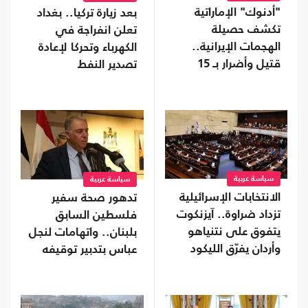
"أدنوك" الإماراتية
بعد زيارة تركيا.. بغداد
تكشف حصيلة
تعلن انفراجة في
الهجمات الإيرانية..
الكهرباء وتحركا لإعادة
قتيل وأضرار بـ 15
تصدير النفط
سفينة
سياسة عربية
سياسة عربية
الانتخابات الإسرائيلية
تدهور صحة سفير
تزداد ضراوة.. آيزنكوت
فلسطين السابق
يتفوق على نتنياهو
بلبنان.. واتهامات لنجل
وأردان يفرّق الليكود
عباس بتدبير توقيفه