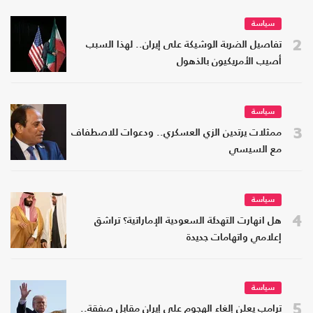
سياسة
2
تفاصيل الضربة الوشيكة على إيران.. لهذا السبب
أصيب الأمريكيون بالذهول
سياسة
3
ممثلات يرتدين الزي العسكري.. ودعوات للاصطفاف
مع السيسي
سياسة
4
هل انهارت التهدئة السعودية الإماراتية؟ تراشق
إعلامي واتهامات جديدة
سياسة
5
ترامب يعلن إلغاء الهجوم على إيران مقابل صفقة..