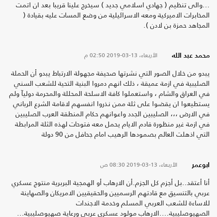
...والى تنظيم ( جهادي اسلامي جديد ) سيخرج علينا قريبا بعد ان اتمت
المخابرات الاميركية ومعه الاسرائيلية من وضع المسات عليه بقيادة (
المجاهد حمزة بن لادن ).
الأربعاء، 13-03-2019
02:50 م
محمد عبد الله
يبدو من خلال الصور التي نشرتها صحيفة مجهولة الارتباط يبدو أن الحملة
الصليبية في ازمة عميقة ، ذلك انهم دمروا البنية التحية للشعب السني
في العراق والشام ، واستعملوا كافة الاسلحة المحللة والمحرمة دوليآ ولم
يستطيعوا ان يقضوا على ثلة ممن نذروا انفسهم لاقامة الشرع الرباني
في الارض ،،، الصليبين الجدد واعوانهم حكام المنطقة العرب الصليبين
في ازمة غير منظورة قادم الايام يحمل معه فتوحات لهذه الثلة المرابطة
التي اذهلت العالم بصمودها الرهيب امام جحافل من 90 دولة
الأربعاء، 13-03-2019
08:30 ص
ابوعمر
أنا أعتقد..بل أجزم كل الجزم.أن الارهاب أو الهمجية البربرية منتوج عسكري
عربي بالتنسيق مع قادتهم الرسميين والحقيقيين الامريكان والصهاينة
للاساءة للشعب العربي المسلم وخدمة الاجندات
الصهيوصليبية....الارهاب مولود عسكري عربي ورعاية صهيوصليبية...