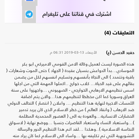
اشترك في قناتنا على تليغرام
التعليقات (4)
الأربعاء، 13-03-2019
06:31 م
حفيد الحسن (ع)
هذه الصورة ليست لعميل وكالة الامن القومي الاميركي ابو بكر
الموسادي...بدأ الدواعش بنسيان عقيدة ( الجهاد ) حتى الموت وشعارات (
باقية وتتمدد ) الى النجاة بأنفسهم وتسليم انفسهم لكل من يضمن
بقائهم على قيد الحياة... كلاب خوارج ..اكملوا المهمة التي من اجلها
اسس تنظيمهم الارهابي الخوارجي - الصهيوني ...واجهزوا على سنة
العراق وسوريا كما اكن مخططا لتنظيمهم هذا...والان يتم اضافة
اللمسات الاخيرة لنهاية هذا التنظيم ... واعلان ( انتصار ) التحالف الدولي
ضد الارهاب ( وانقاذ العالم ) من خطر الاسلام الذي كان يريد تدمير
الحضارات الانسانية...والعودة به الى ( العصور المحمدية المظلمة
)...واستعباد النساء واستعباد القاصرات جنسيا ...ووضع نهاية ( لاسواق
النخاسة الاسلامية )..وهكذا ...لقد اتم هذا التنظيم الدور والرسالة
التشويهية التي تم تكليفه بها ...واساء الى الاسلام كما كان يراد منه