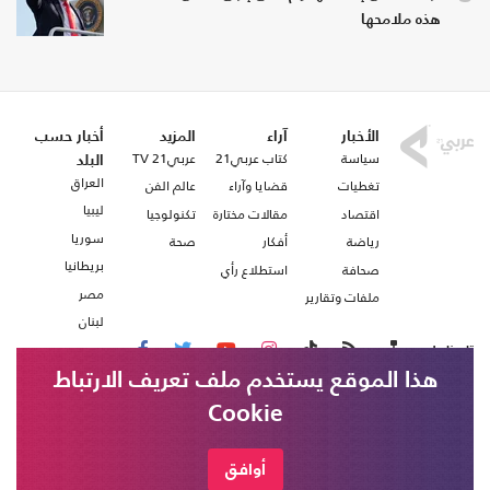
هذه ملامحها
الأخبار
آراء
المزيد
أخبار حسب
سياسة
كتاب عربي21
عربي21 TV
البلد
العراق
تغطيات
قضايا وآراء
عالم الفن
ليبيا
اقتصاد
مقالات مختارة
تكنولوجيا
سوريا
رياضة
أفكار
صحة
بريطانيا
صحافة
استطلاع رأي
مصر
ملفات وتقارير
لبنان
تابعنا على
هذا الموقع يستخدم ملف تعريف الارتباط
Cookie
من نحن
اتصل بنا
شروط الاستخدام
أوافق