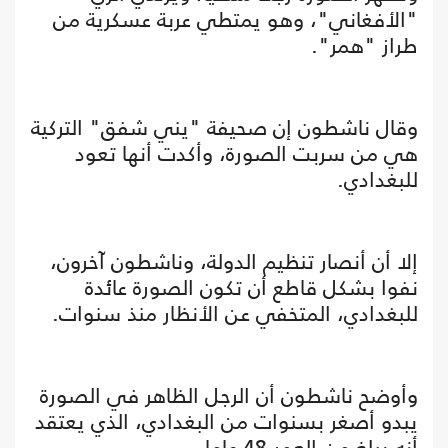
"الأفغاني"، وهو يمتطي عربة عسكرية من
طراز "همر".
وقال ناشطون إن صحيفة "يني شفق" التركية
هي من سربت الصورة، وأكدت أنها تعود
للبغدادي.
إلا أن أنصار تنظيم الدولة، وناشطون آخرون،
نفوا بشكل قاطع أن تكون الصورة عائدة
للبغدادي، المتخفي عن الأنظار منذ سنوات.
وأوضح ناشطون أن الرجل الظاهر في الصورة
يبدو أصغر بسنوات من البغدادي، الذي يعتقد
أنه يبلغ من العمر 48 عاما.