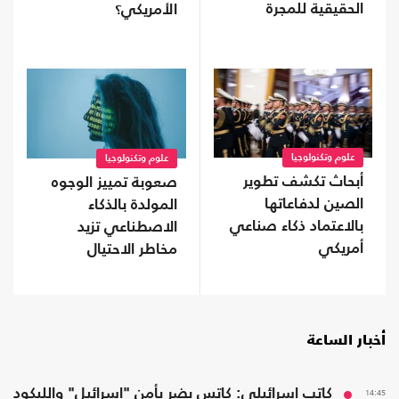
الحقيقية للمجرة
الأمريكي؟
العملاقة IC 1101
علوم وتكنولوجيا
علوم وتكنولوجيا
أبحاث تكشف تطوير
صعوبة تمييز الوجوه
الصين لدفاعاتها
المولدة بالذكاء
بالاعتماد ذكاء صناعي
الاصطناعي تزيد
أمريكي
مخاطر الاحتيال
أخبار الساعة
14:45
كاتب إسرائيلي: كاتس يضر بأمن "إسرائيل" والليكود