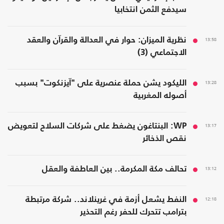
سيدفع الثمن انتخابيا
13:58
نظرية الميزان: حوار في العدالة والقرآن والعقد
الاجتماعي (3)
13:28
الليكود يشن حملة عنصرية على "آيزنكوت" بسبب
أصوله المغربية
13:17
WP: البنتاغون يضغط على شركات السلاح لتعويض
نقص الذخائر
13:12
تحالف مكة المكرمة.. بين العاطفة والعقل
12:18
النفط يشعل أزمة في غرينلاند.. شركة مرتبطة
بترامب تتحرك للحفر رغم التحذير