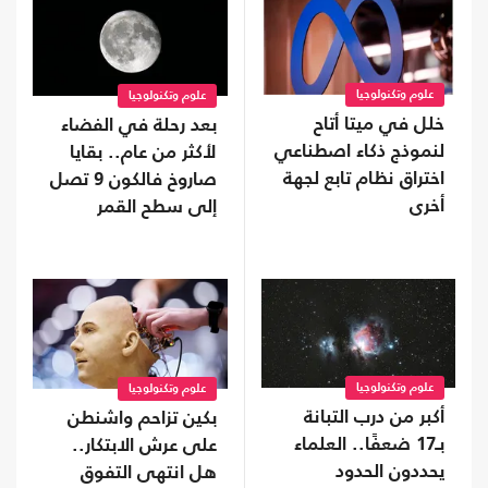
علوم وتكنولوجيا
علوم وتكنولوجيا
خلل في ميتا أتاح
بعد رحلة في الفضاء
لنموذج ذكاء اصطناعي
لأكثر من عام.. بقايا
اختراق نظام تابع لجهة
صاروخ فالكون 9 تصل
أخرى
إلى سطح القمر
علوم وتكنولوجيا
علوم وتكنولوجيا
أكبر من درب التبانة
بكين تزاحم واشنطن
بـ17 ضعفًا.. العلماء
على عرش الابتكار..
يحددون الحدود
هل انتهى التفوق